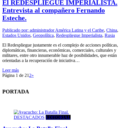
El REDESPLIEGUE IMPERIALISTA.
Entrevista al compañero Fernando
Esteche.
Publicado por: administrador
América Latina y el Caribe
,
China
,
Estados Unidos
,
Geopolítica
,
Redespliegue Imperialista
,
Rusia
El Redespliegue justamente es el complejo de acciones políticas,
diplomáticas, financieras, económicas, comerciales, culturales y
militares, entre otro innumerable haz de posibilidades, que están
orientadas a la recuperación de iniciativa…
Leer más
Página 1 de 2
1
2
»
PORTADA
DESTACADOS
EDITORIAL