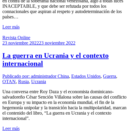
en contra de la soberanía nacional venezolana, algo a todas luces
INACEPTABLE, y que debe ser refutada por todos los
connacionales que aspiran al respeto y autodeterminación de los
países…
Leer más
Revista Online
23 noviembre 2022
23 noviembre 2022
La guerra en Ucrania y el contexto
internacional
Publicado por: administrador
China
,
Estados Unidos
,
Guerra
,
OTAN
,
Rusia
,
Ucrania
Una conversa entre Roy Daza y el economista dominicano-
salvadoreño César Sención Villalona sobre las causas del conflicto
en Europa y su impacto en la economía mundial, el fin de la
hegemonía unipolar y la transición hacia la multipolaridad, marcan
el contenido del libro, “La guerra en Ucrania y el contexto
internacional”.
Leer más