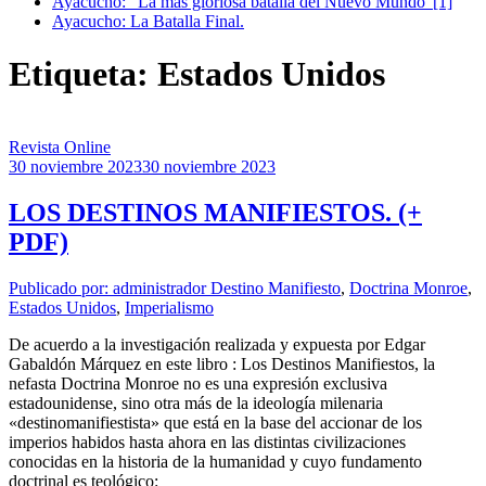
Ayacucho: “La más gloriosa batalla del Nuevo Mundo”[1]
Ayacucho: La Batalla Final.
Etiqueta: Estados Unidos
Revista Online
30 noviembre 2023
30 noviembre 2023
LOS DESTINOS MANIFIESTOS. (+
PDF)
Publicado por: administrador
Destino Manifiesto
,
Doctrina Monroe
,
Estados Unidos
,
Imperialismo
De acuerdo a la investigación realizada y expuesta por Edgar
Gabaldón Márquez en este libro : Los Destinos Manifiestos, la
nefasta Doctrina Monroe no es una expresión exclusiva
estadounidense, sino otra más de la ideología milenaria
«destinomanifiestista» que está en la base del accionar de los
imperios habidos hasta ahora en las distintas civilizaciones
conocidas en la historia de la humanidad y cuyo fundamento
doctrinal es teológico: