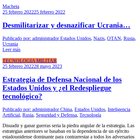
Macheta
25 febrero 2022
25 febrero 2022
Desmilitarizar y desnazificar Ucrania…
Publicado por: administrador
Estados Unidos
,
Nazis
,
OTAN
,
Rusia
,
Ucrania
Leer más
TECNOLOGIA MILITAR
25 febrero 2022
28 mayo 2023
Estrategia de Defensa Nacional de los
Estados Unidos y ¿el Redespliegue
tecnológico?
Publicado por: administrador
China
,
Estados Unidos
,
Inteligencia
Artificial
,
Rusia
,
Seguridad y Defensa
,
Tecnología
Disuadir y ganar guerras seria la piedra angular de la estrategia. Las
estrategias anteriores se basaban en la dependencia de un ejército
estadounidense dominante para contrarrestar a todos los adversarios