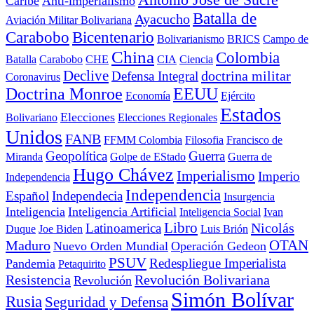
Caribe
Anti-imperialismo
Batalla de
Ayacucho
Aviación Militar Bolivariana
Carabobo
Bicentenario
Bolivarianismo
BRICS
Campo de
China
Colombia
Batalla
Carabobo
CHE
CIA
Ciencia
Declive
doctrina militar
Defensa Integral
Coronavirus
Doctrina Monroe
EEUU
Economía
Ejército
Estados
Elecciones
Bolivariano
Elecciones Regionales
Unidos
FANB
FFMM Colombia
Filosofia
Francisco de
Geopolítica
Guerra
Miranda
Golpe de EStado
Guerra de
Hugo Chávez
Imperialismo
Imperio
Independencia
Independencia
Español
Independecia
Insurgencia
Inteligencia
Inteligencia Artificial
Inteligencia Social
Ivan
Libro
Nicolás
Latinoamerica
Duque
Joe Biden
Luis Brión
OTAN
Maduro
Nuevo Orden Mundial
Operación Gedeon
PSUV
Redespliegue Imperialista
Pandemia
Petaquirito
Resistencia
Revolución Bolivariana
Revolución
Simón Bolívar
Rusia
Seguridad y Defensa