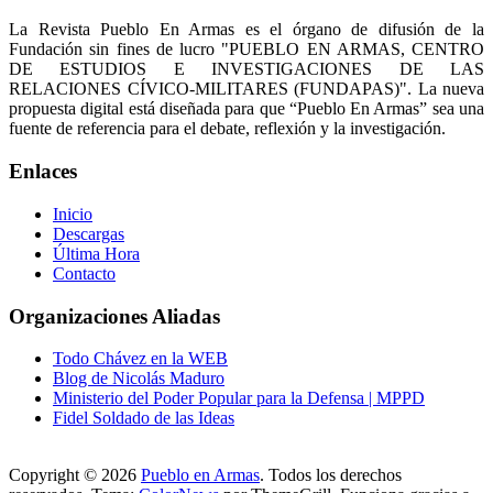
La Revista Pueblo En Armas es el órgano de difusión de la
Fundación sin fines de lucro "PUEBLO EN ARMAS, CENTRO
DE ESTUDIOS E INVESTIGACIONES DE LAS
RELACIONES CÍVICO-MILITARES (FUNDAPAS)". La nueva
propuesta digital está diseñada para que “Pueblo En Armas” sea una
fuente de referencia para el debate, reflexión y la investigación.
Enlaces
Inicio
Descargas
Última Hora
Contacto
Organizaciones Aliadas
Todo Chávez en la WEB
Blog de Nicolás Maduro
Ministerio del Poder Popular para la Defensa | MPPD
Fidel Soldado de las Ideas
Copyright © 2026
Pueblo en Armas
. Todos los derechos