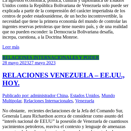
La agresión económica, política, cultural y diplomática de Estados
Unidos contra la República Bolivariana de Venezuela solo puede ser
explicada a partir de la comprensión del carácter imperialista de los
centros de poder estadounidense, de un hecho incontrovertible, la
necesidad que tiene la primera economía del mundo de controlar las
ingentes reservas petroleras que tiene nuestro país, y de una realidad
que no pueden esconder: la Democracia Bolivariana desafía,
increpa, cuestiona, a la Doctrina Monroe.
Leer más
RELACIONES INTERNACIONALES Y PODER
28 mayo 2023
27 mayo 2023
RELACIONES VENEZUELA – EE.UU.,
HOY.
Publicado por: administrador
China
,
Estados Unidos
,
Mundo
Multipolar
,
Relaciones Internacionales
,
Venezuela
No obstante, recientes declaraciones de la Jefa del Comando Sur,
Generala Laura Richardson acerca de considerar como asunto del
“interés nacional de EEUU” la posesión de Venezuela de cuantiosos
yacimientos petroleros, reaviva el contexto y lenguaje de amenazas