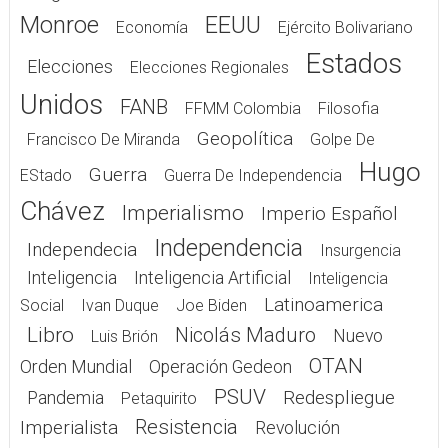
Monroe
EEUU
Economía
Ejército Bolivariano
Estados
Elecciones
Elecciones Regionales
Unidos
FANB
FFMM Colombia
Filosofia
Geopolítica
Francisco De Miranda
Golpe De
Hugo
Guerra
EStado
Guerra De Independencia
Chávez
Imperialismo
Imperio Español
Independencia
Independecia
Insurgencia
Inteligencia
Inteligencia Artificial
Inteligencia
Latinoamerica
Social
Ivan Duque
Joe Biden
Libro
Nicolás Maduro
Nuevo
Luis Brión
OTAN
Orden Mundial
Operación Gedeon
PSUV
Redespliegue
Pandemia
Petaquirito
Resistencia
Imperialista
Revolución