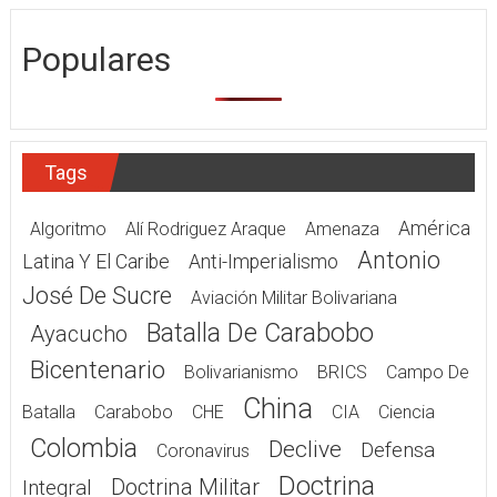
Populares
Tags
América
Algoritmo
Alí Rodriguez Araque
Amenaza
Antonio
Latina Y El Caribe
Anti-Imperialismo
José De Sucre
Aviación Militar Bolivariana
Batalla De Carabobo
Ayacucho
Bicentenario
Bolivarianismo
BRICS
Campo De
China
Batalla
Carabobo
CHE
CIA
Ciencia
Colombia
Declive
Defensa
Coronavirus
Doctrina
Doctrina Militar
Integral