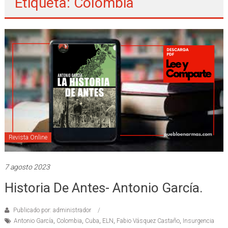
Etiqueta: Colombia
Revista Online
7 agosto 2023
Historia De Antes- Antonio García.
Publicado por: administrador
Antonio García
,
Colombia
,
Cuba
,
ELN
,
Fabio Vásquez Castaño
,
Insurgencia