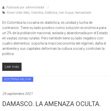
Publicado por: administrador
Álvaro Uribe Vélez
,
Colombia
,
Dialéctica
,
Ivan Duque
,
Narcoestado
En Colombia la cocaína es dialéctica, es unidad y lucha de
contrarios. Tiene su lado positivo como solución económica para
un 2% de la población nacional, aislada y abandonada por el Estado
en vastas zonas rurales. Pero también tiene su lado negativo con
cuatro elementos: soporta la macroeconomía del régimen, daña el
ambiente y sus capitales deforman la cultura social y controlan la
política.
Leer más
DOCTRINA MILITAR
29 septiembre 2021
DAMASCO. LA AMENAZA OCULTA.