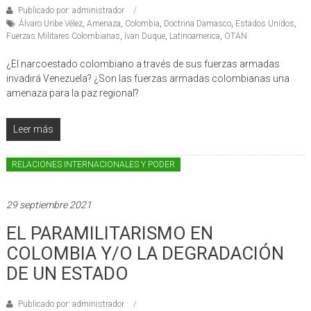
Publicado por: administrador
Álvaro Uribe Vélez
,
Amenaza
,
Colombia
,
Doctrina Damasco
,
Estados Unidos
,
Fuerzas Militares Colombianas
,
Ivan Duque
,
Latinoamerica
,
OTAN
¿El narcoestado colombiano a través de sus fuerzas armadas
invadirá Venezuela? ¿Son las fuerzas armadas colombianas una
amenaza para la paz regional?
Leer más
RELACIONES INTERNACIONALES Y PODER
29 septiembre 2021
EL PARAMILITARISMO EN
COLOMBIA Y/O LA DEGRADACIÓN
DE UN ESTADO
Publicado por: administrador