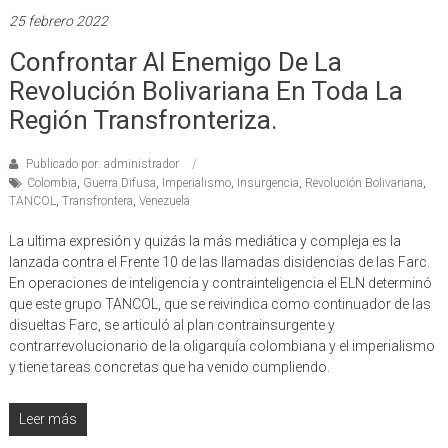
25 febrero 2022
Confrontar Al Enemigo De La
Revolución Bolivariana En Toda La
Región Transfronteriza.
Publicado por: administrador
Colombia
,
Guerra Difusa
,
Imperialismo
,
Insurgencia
,
Revolución Bolivariana
,
TANCOL
,
Transfrontera
,
Venezuela
La ultima expresión y quizás la más mediática y compleja es la
lanzada contra el Frente 10 de las llamadas disidencias de las Farc.
En operaciones de inteligencia y contrainteligencia el ELN determinó
que este grupo TANCOL, que se reivindica como continuador de las
disueltas Farc, se articuló al plan contrainsurgente y
contrarrevolucionario de la oligarquía colombiana y el imperialismo
y tiene tareas concretas que ha venido cumpliendo.
Leer más