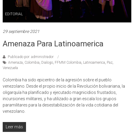
EDITORIAL
29 septiembre 2021
Amenaza Para Latinoamerica
Publicado por: administrador
Amenaza
,
Colombia
,
Dialogo
,
FFMM Colombia
,
Latinoamerica
,
Paz
,
Venezuela
Colombia ha sido epicentro de la agresión sobre el pueblo
venezolano. Desde el propio inicio de la Revolución bolivariana, la
oligarquía ha planificado y ejecutado magnicidios frustados,
incursiones militares, y ha utilizado a gran escala los grupos
paramilitares para la desestabilización de la vida cotidiana del
venezolano.
Leer más