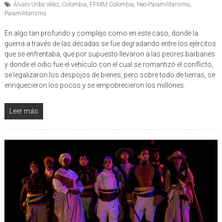
Álvaro Uribe Vélez
,
Colombia
,
FFMM Colombia
,
Neo-Paramilitarismo
,
Paramilitarismo
En algo tan profundo y complejo como en este caso, donde la
guerra a través de las décadas se fue degradando entre los ejércitos
que se enfrentaba, que por supuesto llevaron a las peores barbaries
y donde el odio fue el vehículo con el cual se romantizó el conflicto,
se legalizaron los despojos de bienes, pero sobre todo de tierras, se
enriquecieron los pocos y se empobrecieron los millones.
Leer más