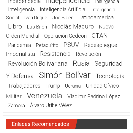
Independencia
Independecia
Insurgencia
Inteligencia
Inteligencia Artificial
Inteligencia
Latinoamerica
Social
Ivan Duque
Joe Biden
Libro
Nicolás Maduro
Nuevo
Luis Brión
OTAN
Orden Mundial
Operación Gedeon
PSUV
Redespliegue
Pandemia
Petaquirito
Resistencia
Imperialista
Revolución
Rusia
Seguridad
Revolución Bolivariana
Simón Bolívar
Y Defensa
Tecnología
Trabajadores
Unidad Cívico-
Trump
Ucrania
Venezuela
Militar
Vladimir Padrino López
Álvaro Uribe Vélez
Zamora
Enlaces Recomendados