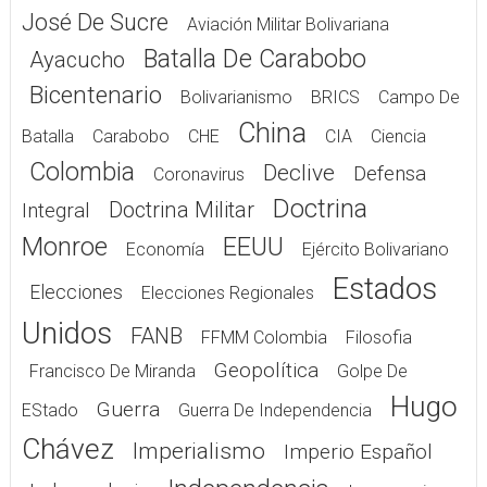
José De Sucre
Aviación Militar Bolivariana
Batalla De Carabobo
Ayacucho
Bicentenario
Bolivarianismo
BRICS
Campo De
China
Batalla
Carabobo
CHE
CIA
Ciencia
Colombia
Declive
Defensa
Coronavirus
Doctrina
Doctrina Militar
Integral
Monroe
EEUU
Economía
Ejército Bolivariano
Estados
Elecciones
Elecciones Regionales
Unidos
FANB
FFMM Colombia
Filosofia
Geopolítica
Francisco De Miranda
Golpe De
Hugo
Guerra
EStado
Guerra De Independencia
Chávez
Imperialismo
Imperio Español