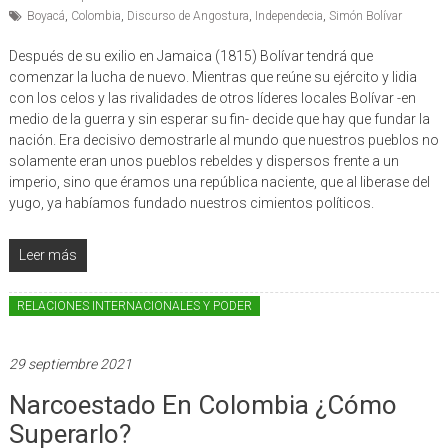
Boyacá
,
Colombia
,
Discurso de Angostura
,
Independecia
,
Simón Bolívar
Después de su exilio en Jamaica (1815) Bolívar tendrá que
comenzar la lucha de nuevo. Mientras que reúne su ejército y lidia
con los celos y las rivalidades de otros líderes locales Bolívar -en
medio de la guerra y sin esperar su fin- decide que hay que fundar la
nación. Era decisivo demostrarle al mundo que nuestros pueblos no
solamente eran unos pueblos rebeldes y dispersos frente a un
imperio, sino que éramos una república naciente, que al liberase del
yugo, ya habíamos fundado nuestros cimientos políticos.
Leer más
RELACIONES INTERNACIONALES Y PODER
29 septiembre 2021
Narcoestado En Colombia ¿Cómo
Superarlo?