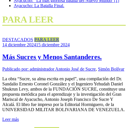
Ayacucho: “La más gloriosa batalla del Nuevo Mundo”[1]
Ayacucho: La Batalla Final.
PARA LEER
DESTACADOS
PARA LEER
14 diciembre 2024
15 diciembre 2024
Más Sucres y Menos Santanderes.
Publicado por: administrador
Antonio José de Sucre
,
Simón Bolívar
La obra “Sucre, su alma escrita en papel”, una compilación del Dr.
Sandalio Ernesto Coronel González y el Ingeniero Yehudah Daniel
Shukrun Levy, ambos de la FUNDACIÓN SUCRE, constituye una
propuesta metódica para el aprendizaje y la investigación del Gran
Mariscal de Ayacucho, Antonio Joseph Francisco De Sucre Y
Alcalá. El libro fue impreso por la Editorial Hormiguero, de la
UNIVERSIDAD MILITAR BOLIVARIANA DE VENEZUELA.
Leer más