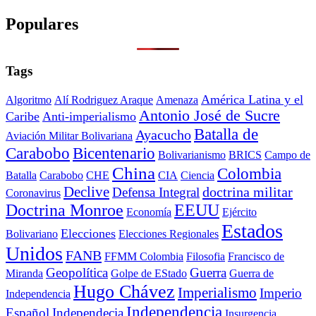
Populares
Tags
América Latina y el
Algoritmo
Alí Rodriguez Araque
Amenaza
Antonio José de Sucre
Caribe
Anti-imperialismo
Batalla de
Ayacucho
Aviación Militar Bolivariana
Carabobo
Bicentenario
Bolivarianismo
BRICS
Campo de
China
Colombia
Batalla
Carabobo
CHE
CIA
Ciencia
Declive
doctrina militar
Defensa Integral
Coronavirus
Doctrina Monroe
EEUU
Economía
Ejército
Estados
Elecciones
Bolivariano
Elecciones Regionales
Unidos
FANB
FFMM Colombia
Filosofia
Francisco de
Geopolítica
Guerra
Miranda
Golpe de EStado
Guerra de
Hugo Chávez
Imperialismo
Imperio
Independencia
Independencia
Español
Independecia
Insurgencia