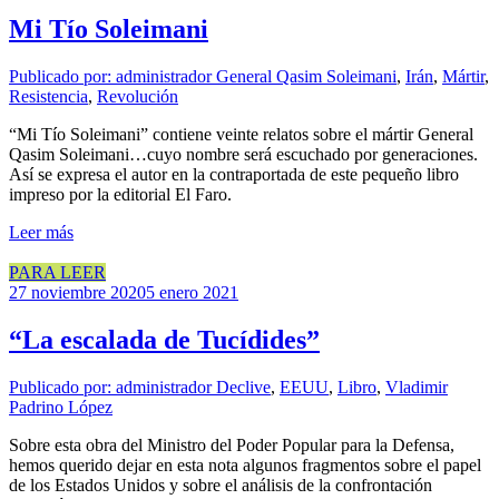
Mi Tío Soleimani
Publicado por: administrador
General Qasim Soleimani
,
Irán
,
Mártir
,
Resistencia
,
Revolución
“Mi Tío Soleimani” contiene veinte relatos sobre el mártir General
Qasim Soleimani…cuyo nombre será escuchado por generaciones.
Así se expresa el autor en la contraportada de este pequeño libro
impreso por la editorial El Faro.
Leer más
PARA LEER
27 noviembre 2020
5 enero 2021
“La escalada de Tucídides”
Publicado por: administrador
Declive
,
EEUU
,
Libro
,
Vladimir
Padrino López
Sobre esta obra del Ministro del Poder Popular para la Defensa,
hemos querido dejar en esta nota algunos fragmentos sobre el papel
de los Estados Unidos y sobre el análisis de la confrontación