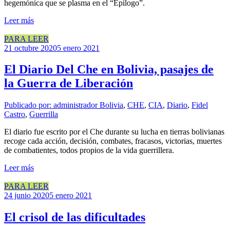
hegemónica que se plasma en el “Epilogo”.
Leer más
PARA LEER
21 octubre 2020
5 enero 2021
El Diario Del Che en Bolivia, pasajes de
la Guerra de Liberación
Publicado por: administrador
Bolivia
,
CHE
,
CIA
,
Diario
,
Fidel
Castro
,
Guerrilla
El diario fue escrito por el Che durante su lucha en tierras bolivianas
recoge cada acción, decisión, combates, fracasos, victorias, muertes
de combatientes, todos propios de la vida guerrillera.
Leer más
PARA LEER
24 junio 2020
5 enero 2021
El crisol de las dificultades