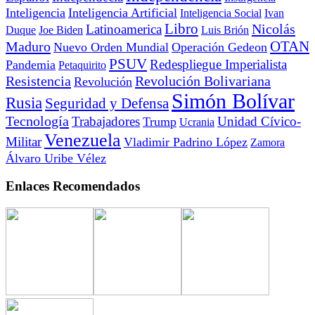
Inteligencia
Inteligencia Artificial
Inteligencia Social
Ivan
Libro
Nicolás
Latinoamerica
Duque
Joe Biden
Luis Brión
OTAN
Maduro
Nuevo Orden Mundial
Operación Gedeon
PSUV
Redespliegue Imperialista
Pandemia
Petaquirito
Resistencia
Revolución Bolivariana
Revolución
Simón Bolívar
Rusia
Seguridad y Defensa
Tecnología
Trabajadores
Unidad Cívico-
Trump
Ucrania
Venezuela
Militar
Vladimir Padrino López
Zamora
Álvaro Uribe Vélez
Enlaces Recomendados