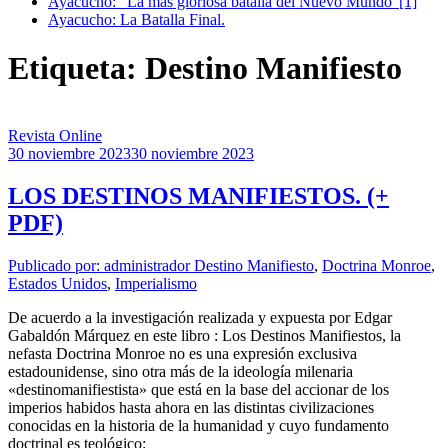
Ayacucho: “La más gloriosa batalla del Nuevo Mundo”[1]
Ayacucho: La Batalla Final.
Etiqueta: Destino Manifiesto
Revista Online
30 noviembre 2023
30 noviembre 2023
LOS DESTINOS MANIFIESTOS. (+
PDF)
Publicado por: administrador
Destino Manifiesto
,
Doctrina Monroe
,
Estados Unidos
,
Imperialismo
De acuerdo a la investigación realizada y expuesta por Edgar
Gabaldón Márquez en este libro : Los Destinos Manifiestos, la
nefasta Doctrina Monroe no es una expresión exclusiva
estadounidense, sino otra más de la ideología milenaria
«destinomanifiestista» que está en la base del accionar de los
imperios habidos hasta ahora en las distintas civilizaciones
conocidas en la historia de la humanidad y cuyo fundamento
doctrinal es teológico: