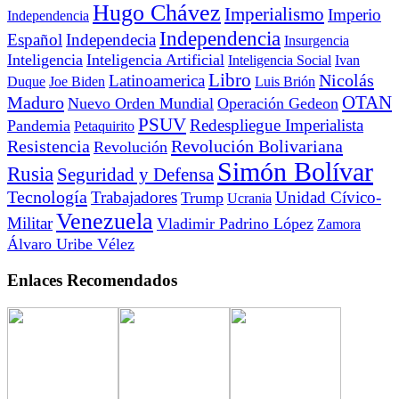
Hugo Chávez
Imperialismo
Imperio
Independencia
Independencia
Español
Independecia
Insurgencia
Inteligencia
Inteligencia Artificial
Inteligencia Social
Ivan
Libro
Nicolás
Latinoamerica
Duque
Joe Biden
Luis Brión
OTAN
Maduro
Nuevo Orden Mundial
Operación Gedeon
PSUV
Redespliegue Imperialista
Pandemia
Petaquirito
Resistencia
Revolución Bolivariana
Revolución
Simón Bolívar
Rusia
Seguridad y Defensa
Tecnología
Trabajadores
Unidad Cívico-
Trump
Ucrania
Venezuela
Militar
Vladimir Padrino López
Zamora
Álvaro Uribe Vélez
Enlaces Recomendados