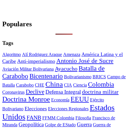
Populares
Tags
América Latina y el
Algoritmo
Alí Rodriguez Araque
Amenaza
Antonio José de Sucre
Caribe
Anti-imperialismo
Batalla de
Ayacucho
Aviación Militar Bolivariana
Carabobo
Bicentenario
Bolivarianismo
BRICS
Campo de
China
Colombia
Batalla
Carabobo
CHE
CIA
Ciencia
Declive
doctrina militar
Defensa Integral
Coronavirus
Doctrina Monroe
EEUU
Economía
Ejército
Estados
Elecciones
Bolivariano
Elecciones Regionales
Unidos
FANB
FFMM Colombia
Filosofia
Francisco de
Geopolítica
Guerra
Miranda
Golpe de EStado
Guerra de