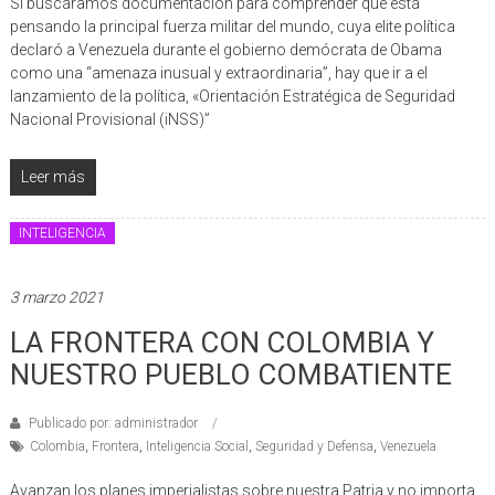
Si buscáramos documentación para comprender qué está
pensando la principal fuerza militar del mundo, cuya elite política
declaró a Venezuela durante el gobierno demócrata de Obama
como una “amenaza inusual y extraordinaria”, hay que ir a el
lanzamiento de la política, «Orientación Estratégica de Seguridad
Nacional Provisional (iNSS)”
Leer más
INTELIGENCIA
3 marzo 2021
LA FRONTERA CON COLOMBIA Y
NUESTRO PUEBLO COMBATIENTE
Publicado por: administrador
Colombia
,
Frontera
,
Inteligencia Social
,
Seguridad y Defensa
,
Venezuela
Avanzan los planes imperialistas sobre nuestra Patria y no importa