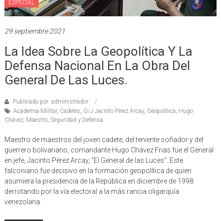
ESPECIAL
29 septiembre 2021
La Idea Sobre La Geopolítica Y La
Defensa Nacional En La Obra Del
General De Las Luces.
Publicado por: administrador
Academia Militar
,
Cadetes
,
G/J Jacinto Pérez Arcay
,
Geopolítica
,
Hugo
Chávez
,
Maestro
,
Seguridad y Defensa
Maestro de maestros del joven cadete, del teniente soñador y del
guerrero bolivariano, comandante Hugo Chávez Frias fue el General
en jefe, Jacinto Pérez Arcay, “El General de las Luces”. Este
falconiano fue decisivo en la formación geopolítica de quien
asumiera la presidencia de la República en diciembre de 1998
derrotando por la vía electoral a la más rancia oligarquía
venezolana.