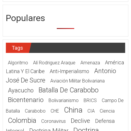
Populares
Tags
América
Algoritmo
Alí Rodriguez Araque
Amenaza
Antonio
Latina Y El Caribe
Anti-Imperialismo
José De Sucre
Aviación Militar Bolivariana
Batalla De Carabobo
Ayacucho
Bicentenario
Bolivarianismo
BRICS
Campo De
China
Batalla
Carabobo
CHE
CIA
Ciencia
Colombia
Declive
Defensa
Coronavirus
Doctrina
Doctrina Militar
Integral