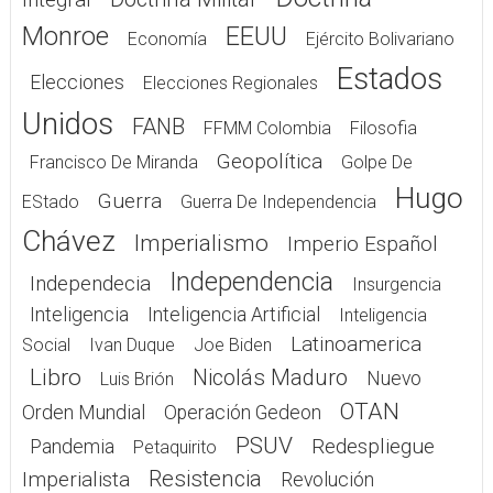
Monroe
EEUU
Economía
Ejército Bolivariano
Estados
Elecciones
Elecciones Regionales
Unidos
FANB
FFMM Colombia
Filosofia
Geopolítica
Francisco De Miranda
Golpe De
Hugo
Guerra
EStado
Guerra De Independencia
Chávez
Imperialismo
Imperio Español
Independencia
Independecia
Insurgencia
Inteligencia
Inteligencia Artificial
Inteligencia
Latinoamerica
Social
Ivan Duque
Joe Biden
Libro
Nicolás Maduro
Nuevo
Luis Brión
OTAN
Orden Mundial
Operación Gedeon
PSUV
Redespliegue
Pandemia
Petaquirito
Resistencia
Imperialista
Revolución