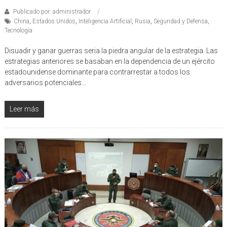
Publicado por: administrador
China
,
Estados Unidos
,
Inteligencia Artificial
,
Rusia
,
Seguridad y Defensa
,
Tecnología
Disuadir y ganar guerras seria la piedra angular de la estrategia. Las
estrategias anteriores se basaban en la dependencia de un ejército
estadounidense dominante para contrarrestar a todos los
adversarios potenciales…
Leer más