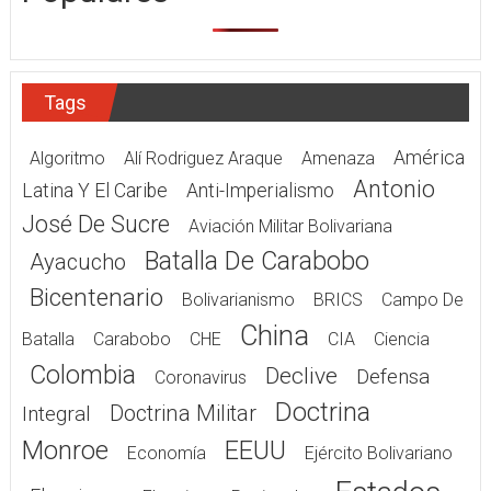
Tags
América
Algoritmo
Alí Rodriguez Araque
Amenaza
Antonio
Latina Y El Caribe
Anti-Imperialismo
José De Sucre
Aviación Militar Bolivariana
Batalla De Carabobo
Ayacucho
Bicentenario
Bolivarianismo
BRICS
Campo De
China
Batalla
Carabobo
CHE
CIA
Ciencia
Colombia
Declive
Defensa
Coronavirus
Doctrina
Doctrina Militar
Integral
Monroe
EEUU
Economía
Ejército Bolivariano