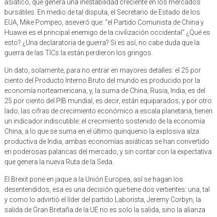
asiático, que genera una inestabilidad creciente en los mercados
bursátiles. En medio de tal disputa, el Secretario de Estado de los
EUA, Mike Pompeo, aseveró que: “el Partido Comunista de China y
Huawei es el principal enemigo de la civilización occidental” ¿Qué es
esto? ¿Una declaratoria de guerra? Si es así, no cabe duda que la
guerra de las TICs la están perdieron los gringos.
Un dato, solamente, para no entrar en mayores detalles: el 25 por
ciento del Producto Interno Bruto del mundo es producido por la
economía norteamericana, y, la suma de China, Rusia, India, es del
25 por ciento del PIB mundial, es decir, están equiparados; y por otro
lado, las cifras de crecimiento económico a escala planetaria, tienen
un indicador indiscutible: el crecimiento sostenido de la economía
China, a lo que se suma en el último quinquenio la explosiva alza
productiva de India, ambas economías asiáticas se han convertido
en poderosas palancas del mercado, y sin contar con la expectativa
que genera la nueva Ruta de la Seda.
El Brexit pone en jaque a la Unión Europea, así se hagan los
desentendidos, esa es una decisión que tiene dos vertientes: una, tal
y como lo advirtió el líder del partido Laborista, Jeremy Corbyn, la
salida de Gran Bretaña de la UE no es solo la salida, sino la alianza