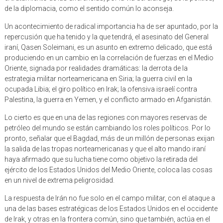
de la diplomacia, como el sentido común lo aconseja.
Un acontecimiento de radical importancia ha de ser apuntado, por la
repercusión que ha tenido y la que tendrá, el asesinato del General
iraní, Qasen Soleimani, es un asunto en extremo delicado, que está
produciendo en un cambio en la correlación de fuerzas en el Medio
Oriente, signada por realidades dramáticas: la derrota de la
estrategia militar norteamericana en Siria; la guerra civil en la
ocupada Libia; el giro político en Irak; la ofensiva israelí contra
Palestina, la guerra en Yemen, y el conflicto armado en Afganistán.
Lo cierto es que en una de las regiones con mayores reservas de
petróleo del mundo se están cambiando los roles políticos. Por lo
pronto, señalar que el Bagdad, más de un millón de personas exijan
la salida de las tropas norteamericanas y que el alto mando iraní
haya afirmado que su lucha tiene como objetivo la retirada del
ejército de los Estados Unidos del Medio Oriente, coloca las cosas
en un nivel de extrema peligrosidad.
La respuesta de Irán no fue solo en el campo militar, con el ataque a
una de las bases estratégicas de los Estados Unidos en el occidente
de Irak, y otras en la frontera común, sino que también, actúa en el