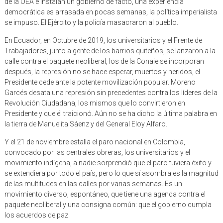
de la OEA e instalan un gobierno de facto, una experiencia
democrática es arrasada en pocas semanas, la política imperialista
se impuso. El Ejército y la policía masacraron al pueblo.
En Ecuador, en Octubre de 2019, los universitarios y el Frente de
Trabajadores, junto a gente de los barrios quiteños, se lanzaron a la
calle contra el paquete neoliberal, los de la Conaie se incorporan
después, la represión no se hace esperar, muertos y heridos, el
Presidente cede ante la potente movilización popular. Moreno
Garcés desata una represión sin precedentes contra los líderes de la
Revolución Ciudadana, los mismos que lo convirtieron en
Presidente y que él traicionó. Aún no se ha dicho la última palabra en
la tierra de Manuelita Sáenz y del General Eloy Alfaro.
Y el 21 de noviembre estalla el paro nacional en Colombia,
convocado por las centrales obreras, los universitarios y el
movimiento indígena, a nadie sorprendió que el paro tuviera éxito y
se extendiera por todo el país, pero lo que sí asombra es la magnitud
de las multitudes en las calles por varias semanas. Es un
movimiento diverso, espontáneo, que tiene una agenda contra el
paquete neoliberal y una consigna común: que el gobierno cumpla
los acuerdos de paz.