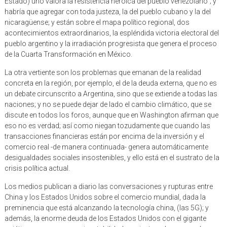
Estado) uno valora la resistencia heroica del pueblo venezolano”; y
habría que agregar con toda justeza, la del pueblo cubano y la del
nicaragüense; y están sobre el mapa político regional, dos
acontecimientos extraordinarios, la espléndida victoria electoral del
pueblo argentino y la irradiación progresista que genera el proceso
de la Cuarta Transformación en México.
La otra vertiente son los problemas que emanan de la realidad
concreta en la región, por ejemplo, el de la deuda externa, que no es
un debate circunscrito a Argentina, sino que se extiende a todas las
naciones; y no se puede dejar de lado el cambio climático, que se
discute en todos los foros, aunque que en Washington afirman que
eso no es verdad; así como niegan tozudamente que cuando las
transacciones financieras están por encima de la inversión y el
comercio real -de manera continuada- genera automáticamente
desigualdades sociales insostenibles, y ello está en el sustrato de la
crisis política actual.
Los medios publican a diario las conversaciones y rupturas entre
China y los Estados Unidos sobre el comercio mundial, dada la
preminencia que está alcanzando la tecnología china, (las 5G); y
además, la enorme deuda de los Estados Unidos con el gigante