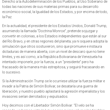
Derecho a la Autodeterminación de los Pueblos, al Uso Soberano de
todas las naciones de sus materias primas para su desarrollo
económico-social, la Igualdad de los Estados, y por encima de todo,
la Paz.
En la actualidad, el presidente de los Estados Unidos, Donald Trump,
asumiendo la llamada “Doctrina Monroe”, pretende sojuzgar y
convertir en colonias, a los Estados independientes que están al sur
del Río Bravo, y en otras regiones del planeta; ya ni siquiera adopta la
simulación que otros sostuvieron, sino que promueve e instaura
dictaduras de manera abierta, con un nivel de descaro que no tiene
límites, y es así como, a la República Bolivariana de Venezuela ha
intentado imponerle, por la fuerza, a un “presidente” pero ha
fracasado de la manera más estrepitosa, y seguirá fracasando en
lo sucesivo.
Si la Administración Trump se le ocurriese utilizar la fuerza militar e
invadir a la Patria de Simón Bolívar, se desataría una guerra de
liberación, y nuestro pueblo aplastará la agresión imperialista y los
invasores serían derrotados y expulsados.
Hoy decimos con el Libertador Simón Bolívar: “El velo se ha