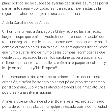
plano político, no se puede soslayar las decisiones asumidas por el
parlamento iraquí, y por todas las fuerzas antimperialistas de la
región, que ahora confluyen en una causa común.
Arde la Cordillera de los Andes
Un humo raro llegó a Santiago de Chile y recorrió las alamedas,
luego se supo que venía de Australia, donde el incendio acabó con
toda una región de ese lejano continente, advirtiendo que el tema del
cambio climático no es una falacia. Los santiagueros distinguieron
ese humo australiano del humo de las bombas lacrimógenas que
desde octubre pasado la usan los carabineros para atacar a los
millones que salieron a las calles a enfrentar el paquete neoliberal y
le dijeron al mundo: ¡Chile Despertó!
Unas semanas atrás, la Amazonía se incendió en una inmensa
extensión, el señor Bolsonaro no se ocupó del problema a tiempo,
por el contrario, Evo Morales atendió la tragedia de inmediato. Dos
posturas y una selva en agonía.
Al mes siguiente, otro incendio en Bolivia, ésta vez, protagonizado
por la derecha fascista, dan un golpe de Estado con la complicidad