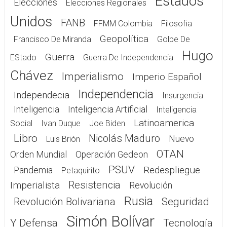
Estados
Elecciones
Elecciones Regionales
Unidos
FANB
FFMM Colombia
Filosofia
Geopolítica
Francisco De Miranda
Golpe De
Hugo
Guerra
EStado
Guerra De Independencia
Chávez
Imperialismo
Imperio Español
Independencia
Independecia
Insurgencia
Inteligencia
Inteligencia Artificial
Inteligencia
Latinoamerica
Social
Ivan Duque
Joe Biden
Libro
Nicolás Maduro
Nuevo
Luis Brión
OTAN
Orden Mundial
Operación Gedeon
PSUV
Redespliegue
Pandemia
Petaquirito
Resistencia
Imperialista
Revolución
Rusia
Seguridad
Revolución Bolivariana
Simón Bolívar
Y Defensa
Tecnología