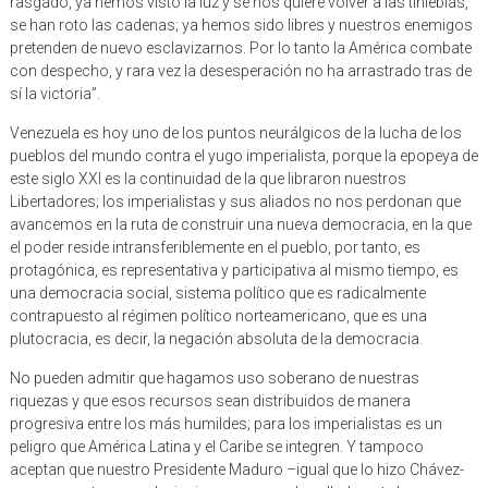
rasgado, ya hemos visto la luz y se nos quiere volver a las tinieblas,
se han roto las cadenas; ya hemos sido libres y nuestros enemigos
pretenden de nuevo esclavizarnos. Por lo tanto la América combate
con despecho, y rara vez la desesperación no ha arrastrado tras de
sí la victoria”.
Venezuela es hoy uno de los puntos neurálgicos de la lucha de los
pueblos del mundo contra el yugo imperialista, porque la epopeya de
este siglo XXI es la continuidad de la que libraron nuestros
Libertadores; los imperialistas y sus aliados no nos perdonan que
avancemos en la ruta de construir una nueva democracia, en la que
el poder reside intransferiblemente en el pueblo, por tanto, es
protagónica, es representativa y participativa al mismo tiempo, es
una democracia social, sistema político que es radicalmente
contrapuesto al régimen político norteamericano, que es una
plutocracia, es decir, la negación absoluta de la democracia.
No pueden admitir que hagamos uso soberano de nuestras
riquezas y que esos recursos sean distribuidos de manera
progresiva entre los más humildes; para los imperialistas es un
peligro que América Latina y el Caribe se integren. Y tampoco
aceptan que nuestro Presidente Maduro –igual que lo hizo Chávez-