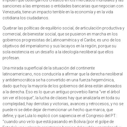
impiden que obtengamos créditos en los mercados mundiales y las
sanciones a las empresas o entidades bancarias que negocian con
Venezuela, tiene un impacto terrible en la economía y en la vida
cotidiana los ciudadanos.
Quebrar las políticas de equilibrio social, de articulación productiva y
comercial, de bienestar social, que se pusieron en marcha en los
gobiernos progresistas de Latinoamérica y el Caribe, es uno de los
objetivos del imperialismo y sus lacayos en la región, porque su
sola existencia es un desafío a la ideología neoliberal que ellos
profesan.
Una mirada superficial de la situación del continente
latinoamericano, nos conduciría a afirmar que la derecha neoliberal
y antidemocrática se ha convertido en una fuerza hegemónica,
dado que hoy la mayoría de los gobiernos del área están alineados
a la derecha. Eso es lo que un antiguo proverbio llama “ver el árbol
sin ver el bosque”, la lucha de clases hay que analizarla en toda su
complejidad, hay derrotas y victorias, avances y retrocesos, y no se
puede ni se debe dejar de mencionar un hecho que marca, que
define, y que Lula lo explicó con sapiencia en el Congreso del PT:
“cuando uno ve lo que está pasando en Bolivia (por el golpe de