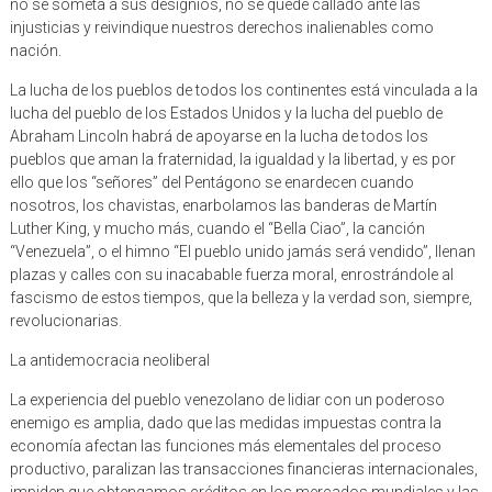
no se someta a sus designios, no se quede callado ante las
injusticias y reivindique nuestros derechos inalienables como
nación.
La lucha de los pueblos de todos los continentes está vinculada a la
lucha del pueblo de los Estados Unidos y la lucha del pueblo de
Abraham Lincoln habrá de apoyarse en la lucha de todos los
pueblos que aman la fraternidad, la igualdad y la libertad, y es por
ello que los “señores” del Pentágono se enardecen cuando
nosotros, los chavistas, enarbolamos las banderas de Martín
Luther King, y mucho más, cuando el “Bella Ciao”, la canción
“Venezuela”, o el himno “El pueblo unido jamás será vendido”, llenan
plazas y calles con su inacabable fuerza moral, enrostrándole al
fascismo de estos tiempos, que la belleza y la verdad son, siempre,
revolucionarias.
La antidemocracia neoliberal
La experiencia del pueblo venezolano de lidiar con un poderoso
enemigo es amplia, dado que las medidas impuestas contra la
economía afectan las funciones más elementales del proceso
productivo, paralizan las transacciones financieras internacionales,