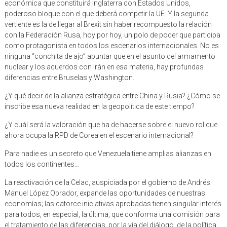
económica que constituirá Inglaterra con Estados Unidos,
poderoso bloque con el que deberá competir la UE. Y la segunda
vertiente es la de llegar al Brexit sin haber recompuesto la relación
con la Federación Rusa, hoy por hoy, un polo de poder que participa
como protagonista en todos los escenarios internacionales. No es
ninguna “conchita de ajo” apuntar que en el asunto del armamento
nuclear y los acuerdos con Irán en esa materia, hay profundas
diferencias entre Bruselas y Washington.
¿Y qué decir de la alianza estratégica entre China y Rusia? ¿Cómo se
inscribe esa nueva realidad en la geopolítica de este tiempo?
¿Y cuál será la valoración que ha de hacerse sobre el nuevo rol que
ahora ocupa la RPD de Corea en el escenario internacional?
Para nadie es un secreto que Venezuela tiene amplias alianzas en
todos los continentes…
La reactivación de la Celac, auspiciada por el gobierno de Andrés
Manuel López Obrador, expande las oportunidades de nuestras
economías; las catorce iniciativas aprobadas tienen singular interés
para todos, en especial, la última, que conforma una comisión para
el tratamiento de las diferencias, por la vía del diálogo, de la política,