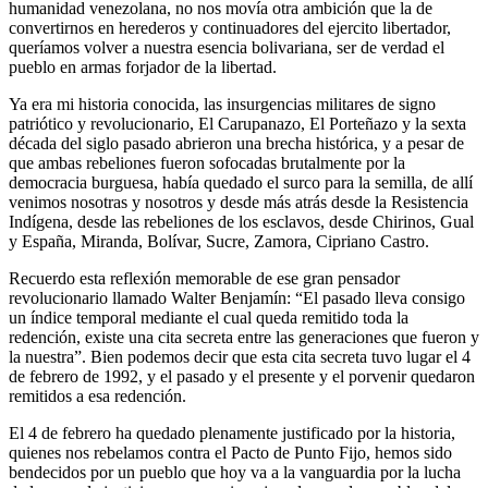
humanidad venezolana, no nos movía otra ambición que la de
convertirnos en herederos y continuadores del ejercito libertador,
queríamos volver a nuestra esencia bolivariana, ser de verdad el
pueblo en armas forjador de la libertad.
Ya era mi historia conocida, las insurgencias militares de signo
patriótico y revolucionario, El Carupanazo, El Porteñazo y la sexta
década del siglo pasado abrieron una brecha histórica, y a pesar de
que ambas rebeliones fueron sofocadas brutalmente por la
democracia burguesa, había quedado el surco para la semilla, de allí
venimos nosotras y nosotros y desde más atrás desde la Resistencia
Indígena, desde las rebeliones de los esclavos, desde Chirinos, Gual
y España, Miranda, Bolívar, Sucre, Zamora, Cipriano Castro.
Recuerdo esta reflexión memorable de ese gran pensador
revolucionario llamado Walter Benjamín: “El pasado lleva consigo
un índice temporal mediante el cual queda remitido toda la
redención, existe una cita secreta entre las generaciones que fueron y
la nuestra”. Bien podemos decir que esta cita secreta tuvo lugar el 4
de febrero de 1992, y el pasado y el presente y el porvenir quedaron
remitidos a esa redención.
El 4 de febrero ha quedado plenamente justificado por la historia,
quienes nos rebelamos contra el Pacto de Punto Fijo, hemos sido
bendecidos por un pueblo que hoy va a la vanguardia por la lucha