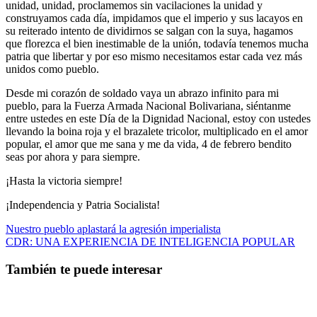
unidad, unidad, proclamemos sin vacilaciones la unidad y
construyamos cada día, impidamos que el imperio y sus lacayos en
su reiterado intento de dividirnos se salgan con la suya, hagamos
que florezca el bien inestimable de la unión, todavía tenemos mucha
patria que libertar y por eso mismo necesitamos estar cada vez más
unidos como pueblo.
Desde mi corazón de soldado vaya un abrazo infinito para mi
pueblo, para la Fuerza Armada Nacional Bolivariana, siéntanme
entre ustedes en este Día de la Dignidad Nacional, estoy con ustedes
llevando la boina roja y el brazalete tricolor, multiplicado en el amor
popular, el amor que me sana y me da vida, 4 de febrero bendito
seas por ahora y para siempre.
¡Hasta la victoria siempre!
¡Independencia y Patria Socialista!
Navegación
Nuestro pueblo aplastará la agresión imperialista
CDR: UNA EXPERIENCIA DE INTELIGENCIA POPULAR
de
entradas
También te puede interesar