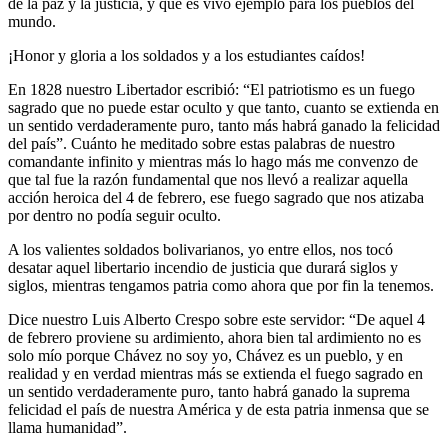
de la paz y la justicia, y que es vivo ejemplo para los pueblos del
mundo.
¡Honor y gloria a los soldados y a los estudiantes caídos!
En 1828 nuestro Libertador escribió: “El patriotismo es un fuego
sagrado que no puede estar oculto y que tanto, cuanto se extienda en
un sentido verdaderamente puro, tanto más habrá ganado la felicidad
del país”. Cuánto he meditado sobre estas palabras de nuestro
comandante infinito y mientras más lo hago más me convenzo de
que tal fue la razón fundamental que nos llevó a realizar aquella
acción heroica del 4 de febrero, ese fuego sagrado que nos atizaba
por dentro no podía seguir oculto.
A los valientes soldados bolivarianos, yo entre ellos, nos tocó
desatar aquel libertario incendio de justicia que durará siglos y
siglos, mientras tengamos patria como ahora que por fin la tenemos.
Dice nuestro Luis Alberto Crespo sobre este servidor: “De aquel 4
de febrero proviene su ardimiento, ahora bien tal ardimiento no es
solo mío porque Chávez no soy yo, Chávez es un pueblo, y en
realidad y en verdad mientras más se extienda el fuego sagrado en
un sentido verdaderamente puro, tanto habrá ganado la suprema
felicidad el país de nuestra América y de esta patria inmensa que se
llama humanidad”.