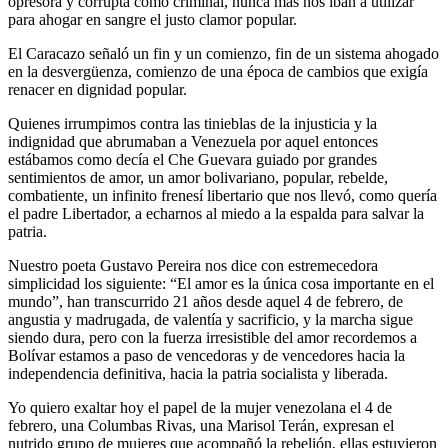
opresora y corrupta como criminal, nunca más nos iban a utilizar
para ahogar en sangre el justo clamor popular.
El Caracazo señaló un fin y un comienzo, fin de un sistema ahogado
en la desvergüenza, comienzo de una época de cambios que exigía
renacer en dignidad popular.
Quienes irrumpimos contra las tinieblas de la injusticia y la
indignidad que abrumaban a Venezuela por aquel entonces
estábamos como decía el Che Guevara guiado por grandes
sentimientos de amor, un amor bolivariano, popular, rebelde,
combatiente, un infinito frenesí libertario que nos llevó, como quería
el padre Libertador, a echarnos al miedo a la espalda para salvar la
patria.
Nuestro poeta Gustavo Pereira nos dice con estremecedora
simplicidad los siguiente: “El amor es la única cosa importante en el
mundo”, han transcurrido 21 años desde aquel 4 de febrero, de
angustia y madrugada, de valentía y sacrificio, y la marcha sigue
siendo dura, pero con la fuerza irresistible del amor recordemos a
Bolívar estamos a paso de vencedoras y de vencedores hacia la
independencia definitiva, hacia la patria socialista y liberada.
Yo quiero exaltar hoy el papel de la mujer venezolana el 4 de
febrero, una Columbas Rivas, una Marisol Terán, expresan el
nutrido grupo de mujeres que acompañó la rebelión, ellas estuvieron