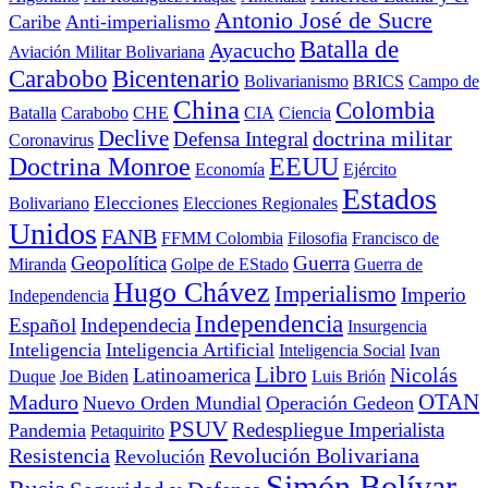
Antonio José de Sucre
Caribe
Anti-imperialismo
Batalla de
Ayacucho
Aviación Militar Bolivariana
Carabobo
Bicentenario
Bolivarianismo
BRICS
Campo de
China
Colombia
Batalla
Carabobo
CHE
CIA
Ciencia
Declive
doctrina militar
Defensa Integral
Coronavirus
Doctrina Monroe
EEUU
Economía
Ejército
Estados
Elecciones
Bolivariano
Elecciones Regionales
Unidos
FANB
FFMM Colombia
Filosofia
Francisco de
Geopolítica
Guerra
Miranda
Golpe de EStado
Guerra de
Hugo Chávez
Imperialismo
Imperio
Independencia
Independencia
Español
Independecia
Insurgencia
Inteligencia
Inteligencia Artificial
Inteligencia Social
Ivan
Libro
Nicolás
Latinoamerica
Duque
Joe Biden
Luis Brión
OTAN
Maduro
Nuevo Orden Mundial
Operación Gedeon
PSUV
Redespliegue Imperialista
Pandemia
Petaquirito
Resistencia
Revolución Bolivariana
Revolución
Simón Bolívar