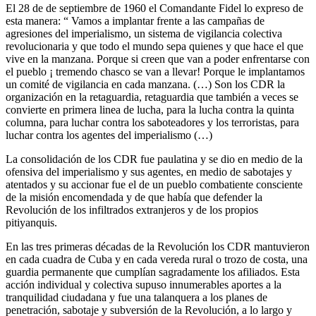
El 28 de de septiembre de 1960 el Comandante Fidel lo expreso de
esta manera: “ Vamos a implantar frente a las campañas de
agresiones del imperialismo, un sistema de vigilancia colectiva
revolucionaria y que todo el mundo sepa quienes y que hace el que
vive en la manzana. Porque si creen que van a poder enfrentarse con
el pueblo ¡ tremendo chasco se van a llevar! Porque le implantamos
un comité de vigilancia en cada manzana. (…) Son los CDR la
organización en la retaguardia, retaguardia que también a veces se
convierte en primera linea de lucha, para la lucha contra la quinta
columna, para luchar contra los saboteadores y los terroristas, para
luchar contra los agentes del imperialismo (…)
La consolidación de los CDR fue paulatina y se dio en medio de la
ofensiva del imperialismo y sus agentes, en medio de sabotajes y
atentados y su accionar fue el de un pueblo combatiente consciente
de la misión encomendada y de que había que defender la
Revolución de los infiltrados extranjeros y de los propios
pitiyanquis.
En las tres primeras décadas de la Revolución los CDR mantuvieron
en cada cuadra de Cuba y en cada vereda rural o trozo de costa, una
guardia permanente que cumplían sagradamente los afiliados. Esta
acción individual y colectiva supuso innumerables aportes a la
tranquilidad ciudadana y fue una talanquera a los planes de
penetración, sabotaje y subversión de la Revolución, a lo largo y