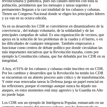
revolucionaria y patriótica, pues sus canales directos con toda la
población, permitieron que los mensajes y tareas urgentes y
permanentes llegaran a la casi totalidad de los cubanos y cubanas.
Tienen un Congreso Nacional donde se eligen los principales lideres
y ya van en su octava edición.
Ya en su desarrollo los CDR se convirtieron en dinamizadores de la
convivencia , del trabajo voluntario, de la solidaridad y de las
principales campañas de salud. Es una organización de vecinos, que
apoya en la solución de los problemas de la cuadra y el barrio, o en
las dificultades de cualquier integrante. También empezaron a
funcionar como centros de debate político por donde circulaban las
más importantes iniciativas que la Revolución trazaba, como por
ejemplo la Constitución cubana, que fue debatida por los CDR en su
integridad.
A hoy, el 91% de los cubanos y cubanas están inscritos en un CDR.
Por los cambios y desarrollos que la Revolución ha tenido los CDR
se encuentran en un abierto proceso auto critico y de transformación.
Y entre esas renovadas tareas la Defensa juega un papel esencial en
las reflexiones, porque el enemigo aunque nunca ha dejado sus
ataques, en estos momentos está muy agresivo y la Guardia en Alto
no puede bajar.
Los CDR son un ejemplo de Inteligencia Popular, enmarcado en un
contexto muy propio del proceso cubano, que ha demostrado en