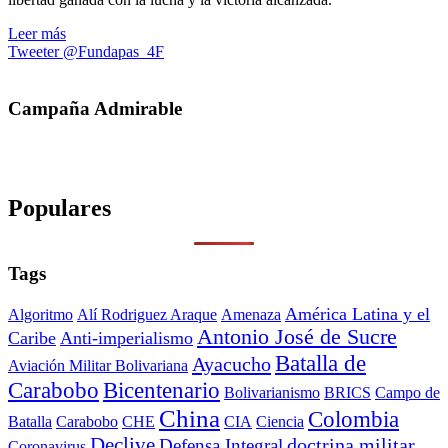
Leer más
Tweeter @Fundapas_4F
Campaña Admirable
Populares
Tags
América Latina y el
Algoritmo
Alí Rodriguez Araque
Amenaza
Antonio José de Sucre
Caribe
Anti-imperialismo
Batalla de
Ayacucho
Aviación Militar Bolivariana
Carabobo
Bicentenario
Bolivarianismo
BRICS
Campo de
China
Colombia
Batalla
Carabobo
CHE
CIA
Ciencia
Declive
doctrina militar
Defensa Integral
Coronavirus