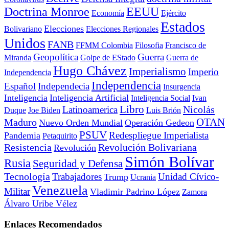
Doctrina Monroe
EEUU
Economía
Ejército
Estados
Elecciones
Bolivariano
Elecciones Regionales
Unidos
FANB
FFMM Colombia
Filosofia
Francisco de
Geopolítica
Guerra
Miranda
Golpe de EStado
Guerra de
Hugo Chávez
Imperialismo
Imperio
Independencia
Independencia
Español
Independecia
Insurgencia
Inteligencia
Inteligencia Artificial
Inteligencia Social
Ivan
Libro
Nicolás
Latinoamerica
Duque
Joe Biden
Luis Brión
OTAN
Maduro
Nuevo Orden Mundial
Operación Gedeon
PSUV
Redespliegue Imperialista
Pandemia
Petaquirito
Resistencia
Revolución Bolivariana
Revolución
Simón Bolívar
Rusia
Seguridad y Defensa
Tecnología
Trabajadores
Unidad Cívico-
Trump
Ucrania
Venezuela
Militar
Vladimir Padrino López
Zamora
Álvaro Uribe Vélez
Enlaces Recomendados