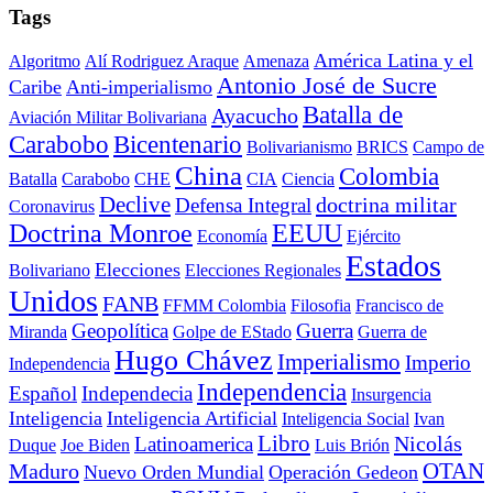
Tags
América Latina y el
Algoritmo
Alí Rodriguez Araque
Amenaza
Antonio José de Sucre
Caribe
Anti-imperialismo
Batalla de
Ayacucho
Aviación Militar Bolivariana
Carabobo
Bicentenario
Bolivarianismo
BRICS
Campo de
China
Colombia
Batalla
Carabobo
CHE
CIA
Ciencia
Declive
doctrina militar
Defensa Integral
Coronavirus
Doctrina Monroe
EEUU
Economía
Ejército
Estados
Elecciones
Bolivariano
Elecciones Regionales
Unidos
FANB
FFMM Colombia
Filosofia
Francisco de
Geopolítica
Guerra
Miranda
Golpe de EStado
Guerra de
Hugo Chávez
Imperialismo
Imperio
Independencia
Independencia
Español
Independecia
Insurgencia
Inteligencia
Inteligencia Artificial
Inteligencia Social
Ivan
Libro
Nicolás
Latinoamerica
Duque
Joe Biden
Luis Brión
OTAN
Maduro
Nuevo Orden Mundial
Operación Gedeon