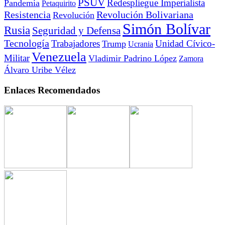
PSUV
Redespliegue Imperialista
Pandemia
Petaquirito
Resistencia
Revolución Bolivariana
Revolución
Simón Bolívar
Rusia
Seguridad y Defensa
Tecnología
Trabajadores
Unidad Cívico-
Trump
Ucrania
Venezuela
Militar
Vladimir Padrino López
Zamora
Álvaro Uribe Vélez
Enlaces Recomendados