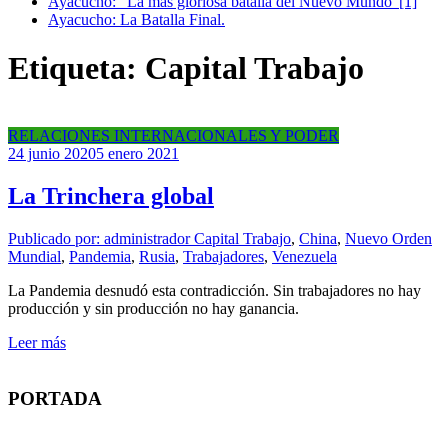
Ayacucho: “La más gloriosa batalla del Nuevo Mundo”[1]
Ayacucho: La Batalla Final.
Etiqueta: Capital Trabajo
RELACIONES INTERNACIONALES Y PODER
24 junio 2020
5 enero 2021
La Trinchera global
Publicado por: administrador
Capital Trabajo
,
China
,
Nuevo Orden
Mundial
,
Pandemia
,
Rusia
,
Trabajadores
,
Venezuela
La Pandemia desnudó esta contradicción. Sin trabajadores no hay
producción y sin producción no hay ganancia.
Leer más
PORTADA