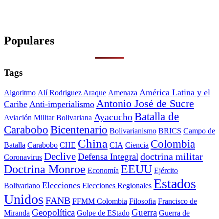
Populares
Tags
América Latina y el
Algoritmo
Alí Rodriguez Araque
Amenaza
Antonio José de Sucre
Caribe
Anti-imperialismo
Batalla de
Ayacucho
Aviación Militar Bolivariana
Carabobo
Bicentenario
Bolivarianismo
BRICS
Campo de
China
Colombia
Batalla
Carabobo
CHE
CIA
Ciencia
Declive
doctrina militar
Defensa Integral
Coronavirus
Doctrina Monroe
EEUU
Economía
Ejército
Estados
Elecciones
Bolivariano
Elecciones Regionales
Unidos
FANB
FFMM Colombia
Filosofia
Francisco de
Geopolítica
Guerra
Miranda
Golpe de EStado
Guerra de