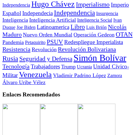
Hugo Chávez
Imperialismo
Imperio
Independencia
Independencia
Español
Independecia
Insurgencia
Inteligencia
Inteligencia Artificial
Inteligencia Social
Ivan
Libro
Nicolás
Latinoamerica
Duque
Joe Biden
Luis Brión
OTAN
Maduro
Nuevo Orden Mundial
Operación Gedeon
PSUV
Redespliegue Imperialista
Pandemia
Petaquirito
Resistencia
Revolución Bolivariana
Revolución
Simón Bolívar
Rusia
Seguridad y Defensa
Tecnología
Trabajadores
Unidad Cívico-
Trump
Ucrania
Venezuela
Militar
Vladimir Padrino López
Zamora
Álvaro Uribe Vélez
Enlaces Recomendados