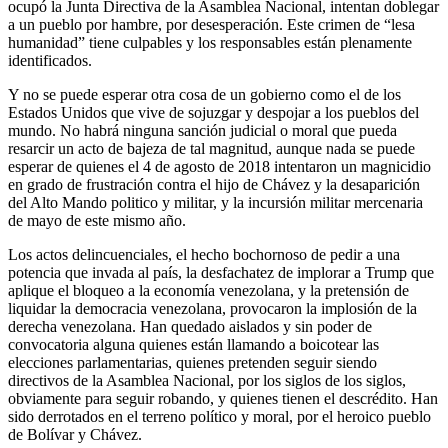
ocupó la Junta Directiva de la Asamblea Nacional, intentan doblegar
a un pueblo por hambre, por desesperación. Este crimen de “lesa
humanidad” tiene culpables y los responsables están plenamente
identificados.
Y no se puede esperar otra cosa de un gobierno como el de los
Estados Unidos que vive de sojuzgar y despojar a los pueblos del
mundo. No habrá ninguna sanción judicial o moral que pueda
resarcir un acto de bajeza de tal magnitud, aunque nada se puede
esperar de quienes el 4 de agosto de 2018 intentaron un magnicidio
en grado de frustración contra el hijo de Chávez y la desaparición
del Alto Mando politico y militar, y la incursión militar mercenaria
de mayo de este mismo año.
Los actos delincuenciales, el hecho bochornoso de pedir a una
potencia que invada al país, la desfachatez de implorar a Trump que
aplique el bloqueo a la economía venezolana, y la pretensión de
liquidar la democracia venezolana, provocaron la implosión de la
derecha venezolana. Han quedado aislados y sin poder de
convocatoria alguna quienes están llamando a boicotear las
elecciones parlamentarias, quienes pretenden seguir siendo
directivos de la Asamblea Nacional, por los siglos de los siglos,
obviamente para seguir robando, y quienes tienen el descrédito. Han
sido derrotados en el terreno político y moral, por el heroico pueblo
de Bolívar y Chávez.