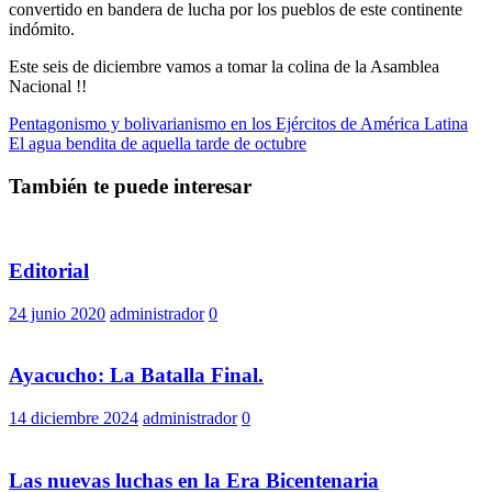
convertido en bandera de lucha por los pueblos de este continente
indómito.
Este seis de diciembre vamos a tomar la colina de la Asamblea
Nacional !!
Navegación
Pentagonismo y bolivarianismo en los Ejércitos de América Latina
El agua bendita de aquella tarde de octubre
de
entradas
También te puede interesar
Editorial
24 junio 2020
administrador
0
Ayacucho: La Batalla Final.
14 diciembre 2024
administrador
0
Las nuevas luchas en la Era Bicentenaria