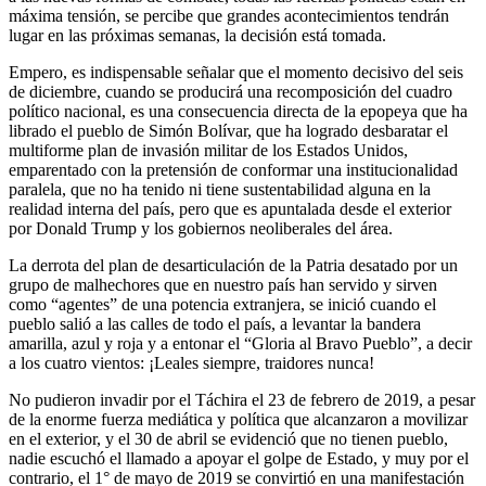
máxima tensión, se percibe que grandes acontecimientos tendrán
lugar en las próximas semanas, la decisión está tomada.
Empero, es indispensable señalar que el momento decisivo del seis
de diciembre, cuando se producirá una recomposición del cuadro
político nacional, es una consecuencia directa de la epopeya que ha
librado el pueblo de Simón Bolívar, que ha logrado desbaratar el
multiforme plan de invasión militar de los Estados Unidos,
emparentado con la pretensión de conformar una institucionalidad
paralela, que no ha tenido ni tiene sustentabilidad alguna en la
realidad interna del país, pero que es apuntalada desde el exterior
por Donald Trump y los gobiernos neoliberales del área.
La derrota del plan de desarticulación de la Patria desatado por un
grupo de malhechores que en nuestro país han servido y sirven
como “agentes” de una potencia extranjera, se inició cuando el
pueblo salió a las calles de todo el país, a levantar la bandera
amarilla, azul y roja y a entonar el “Gloria al Bravo Pueblo”, a decir
a los cuatro vientos: ¡Leales siempre, traidores nunca!
No pudieron invadir por el Táchira el 23 de febrero de 2019, a pesar
de la enorme fuerza mediática y política que alcanzaron a movilizar
en el exterior, y el 30 de abril se evidenció que no tienen pueblo,
nadie escuchó el llamado a apoyar el golpe de Estado, y muy por el
contrario, el 1° de mayo de 2019 se convirtió en una manifestación