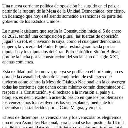
Una nueva corriente política de oposición ha surgido en el país, a
partir de la ruptura de la Mesa de la Unidad Democrática, por cierto,
un liderazgo que hoy está siendo sometido a sanciones de parte del
gobierno de los Estados Unidos.
La nueva legislatura que según la Constitución inicia el 5 de enero
de 2021, tendrá una composición plural, las fuerzas de oposición
jugarán su rol, el chavismo la suya, como el cualquier democracia,
empero, la vocería del Poder Popular estará garantizada por las
diputadas y los diputados del Gran Polo Patriótico Simón Bolívar,
porque la lucha por la construcción del socialismo del siglo XXI,
apenas comienza.
Esta realidad política nueva, que ya se perfila en el horizonte, no es
obra de la casualidad, sino de la conjunción de esfuerzos que
tuvieron como centro la Mesa de Diálogo Nacional, en la convergen
todas las corrientes que tienen como mínimo común denominador el
respeto a la Constitución, y el rechazo a la invasión al país y al
bloqueo, es decir, existe un acuerdo básico en que los problemas de
los venezolanos los resolvemos los venezolanos, mediante los
mecanismos establecidos por la Carta Magna, y en paz.
El seis de diciembre las venezolanas y los venezolanos elegiremos
una nueva Asamblea Nacional, para la cual se han postulado 14 mil
candidatos y candidatas de las distintas corrientes políticas, un total