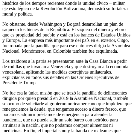
histórica de los tiempos recientes donde la unidad cívico – militar,
eje estratégico de la Revolución Bolivariana, demostró su fortaleza
moral y política.
No obstante, desde Washington y Bogotá desarrollan un plan de
saqueo a los bienes de la República. El saqueo del dinero y el oro
que es propiedad del pueblo y está en los bancos de Estados Unidos
y Europa. La empresa más importante del país en el exterior, Citgo,
fue robada por la pandilla que para ese entonces dirigía la Asamblea
Nacional. Monómeros, en Colombia tambien fue esquilmada.
Los traidores a la patria se presentaron ante la Casa Blanca a pedir
de rodillas que invadan a Venezuela y que destruyan a la economía
venezolana, aplicando las medidas coercitivas unilaterales,
explicitadas en todos sus detalles en las Órdenes Ejecutivas del
Presidente Trump..
No fue esa la única misión que se trazó la pandilla de delincuentes
dirigida por quien presidió en 2019 la Asamblea Nacional, también
se ocupó de solicitarle al gobierno norteamericano que impidiera que
renegociemos la deuda, que tengamos acceso a dinero fresco, que
podamos adquirir préstamos de emergencia para atender la
pandemia, que no pueda salir un solo barco con petróleo para
arruinar a la nación, que no podamos comprar alimentos ni
medicinas. En fin, el imperialismo y la banda de maleantes que