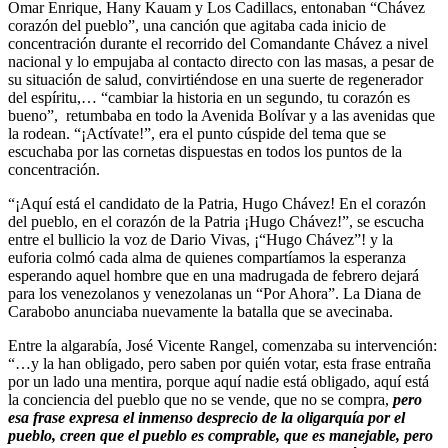
Omar Enrique, Hany Kauam y Los Cadillacs, entonaban “Chávez
corazón del pueblo”, una canción que agitaba cada inicio de
concentración durante el recorrido del Comandante Chávez a nivel
nacional y lo empujaba al contacto directo con las masas, a pesar de
su situación de salud, convirtiéndose en una suerte de regenerador
del espíritu,… “cambiar la historia en un segundo, tu corazón es
bueno”, retumbaba en todo la Avenida Bolívar y a las avenidas que
la rodean. “¡Actívate!”, era el punto cúspide del tema que se
escuchaba por las cornetas dispuestas en todos los puntos de la
concentración.
“¡Aquí está el candidato de la Patria, Hugo Chávez! En el corazón
del pueblo, en el corazón de la Patria ¡Hugo Chávez!”, se escucha
entre el bullicio la voz de Dario Vivas, ¡“Hugo Chávez”! y la
euforia colmó cada alma de quienes compartíamos la esperanza
esperando aquel hombre que en una madrugada de febrero dejará
para los venezolanos y venezolanas un “Por Ahora”. La Diana de
Carabobo anunciaba nuevamente la batalla que se avecinaba.
Entre la algarabía, José Vicente Rangel, comenzaba su intervención:
“…y la han obligado, pero saben por quién votar, esta frase entraña
por un lado una mentira, porque aquí nadie está obligado, aquí está
la conciencia del pueblo que no se vende, que no se compra,
pero
esa frase expresa el inmenso desprecio de la oligarquía por el
pueblo, creen que el pueblo es comprable, que es manejable, pero