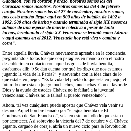
Gabaldón, con su corazón y brazo, nosotros somos los del
Caracazo somos nosotros. Nosotros somos los del 4 de febrero
carajo. Nosotros somos los del 27 de noviembre, nosotros somos,
nos costó mucho llegar aquí en 500 años de batalla, de 1492 a
1992, 500 años de lucha y cuando terminaba el siglo XX nosotros
salimos de una especie de muerte colectiva a pesar de tanta
luchas, terminando el siglo XX Venezuela se levantó como Lázaro
y aquí estamos en el 2012. Venezuela hoy está viva y camina y
corre”
.
Entre aquella lluvia, Chávez nuevamente apretaba en la conciencia,
preguntando a todos los que con paraguas en mano o con el rostro
descubierto en contacto con aquellas gotas de lluvia bendita,
estabamos alli: “¿Se dan cuenta por qué les digo que nos estamos
jugando la vida de la Patria?”, y aseveraba con la idea clara de lo
que estaba en juego, “Es la vida del pueblo lo que está en juego, el
futuro lo que está en juego muchachos, muchachas. Con el favor de
Dios y la ayuda de ustedes Chávez no le fallará a la juventud
venezolana; Chávez no le fallará al pueblo venezolano”.
Ahora, tal vez cualquiera puede apostar que Chávez veía venir su
destino. Aquel hombre bañado por “el agua bendita de El
Cordonazo de San Francisco”, veía en este preludio lo que estaba
por acontecer. Así sobrevino la victoria del 7 de octubre y el Chávez
gigante, cargado de coraje, abría un nuevo ciclo para la Revolución.