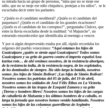
su mirada hacia un grupo de personas, “mira que no se moje ese
niño, que no se moje ese niño chiquitico, protejan a los niños”, se le
escuchaba decir entre los parlantes.
“¿Quién es el candidato neoliberal? ¿Quién es el candidato del
paquetazo? ¿Quién es el candidato de los grandes ricachones?
¿Quién es el candidato de los corruptos?”, preguntaba Chávez, que
entre la lluvia escuchaba desde la multitud: “el Majunche”, un
estruendo ensordecedor que identificaba al enemigo a vencer.
Y por si algún desprevenido estaba por allí, rápido recordaba los
orígenes del pueblo venezolano:
“Aquí estamos los hijos de
Guaicaipuro ¿quién se siente aquí Guaicaipuro? Todos somos
Guaicaipuro y su grito de guerra contra el imperio español Ana
karina rote… de ahí venimos nosotros, de la resistencia aborigen,
de la resistencia india, de la resistencia negra, de los explotados,
de los dominados de siempre. Ha sido larga la batalla, nosotros
somos ¡los hijos de Simón Bolívar! ¡Las hijas de Simón Bolívar!
Nosotros somos los patriotas del 05 de julio, del 19 de abril,
nosotros somos los soldados de José Félix Ribas en La Victoria.
Nosotros somos de las tropas de Ezequiel Zamora y su grito
¡Tierras y hombres libres! Nosotros somos los hijos de las cargas
de caballería de Maisanta y los últimos hombres de a caballo, es
larga la jornada que nosotros hemos venido batallando. Nosotros
somos los hijos de las columnas guerrilleras de Argimiro