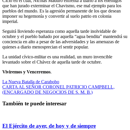
Ciclo en el cual, Nicolás Maduro enfrenta a diario a los enemigos
que han jurado exterminar el Chavismo, ese mal ejemplo para los
pueblos del mundo. Es la agresión permanente de los que desean
imponer su hegemonía y convertir al suelo patrio en colonia
imperial.
Seguirá lloviendo esperanza como aquella tarde inolvidable de
octubre y el pueblo bañado por aquella “agua bendita” mantendrá su
conciencia en alto a pesar de las adversidades y las amenazas de
quienes a diario menosprecian el sentir popular.
La unidad cívico-militar es una realidad, un muro invencible
levantado sobre el Chávez de aquella tarde de octubre.
Viviremos y Venceremos
.
Navegación
La Nueva Batalla de Carabobo
CARTA AL SEÑOR CORONEL PATRICIO CAMPBELL,
de
(ENCARGADO DE NEGOCIOS DE S. M. B.)
entradas
También te puede interesar
El Ejército de ayer, de hoy y de siempre