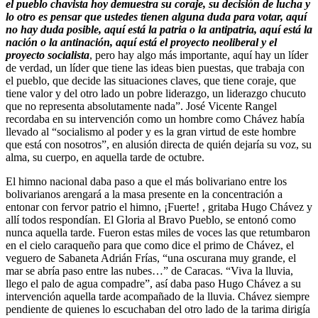
el pueblo chavista hoy demuestra su coraje, su decisión de lucha y
lo otro es pensar que ustedes tienen alguna duda para votar, aquí
no hay duda posible, aquí está la patria o la antipatria, aquí está la
nación o la antinación, aquí está el proyecto neoliberal y el
proyecto socialista
, pero hay algo más importante, aquí hay un líder
de verdad, un líder que tiene las ideas bien puestas, que trabaja con
el pueblo, que decide las situaciones claves, que tiene coraje, que
tiene valor y del otro lado un pobre liderazgo, un liderazgo chucuto
que no representa absolutamente nada”. José Vicente Rangel
recordaba en su intervención como un hombre como Chávez había
llevado al “socialismo al poder y es la gran virtud de este hombre
que está con nosotros”, en alusión directa de quién dejaría su voz, su
alma, su cuerpo, en aquella tarde de octubre.
El himno nacional daba paso a que el más bolivariano entre los
bolivarianos arengará a la masa presente en la concentración a
entonar con fervor patrio el himno, ¡Fuerte! , gritaba Hugo Chávez y
allí todos respondían. El Gloria al Bravo Pueblo, se entonó como
nunca aquella tarde. Fueron estas miles de voces las que retumbaron
en el cielo caraqueño para que como dice el primo de Chávez, el
veguero de Sabaneta Adrián Frías, “una oscurana muy grande, el
mar se abría paso entre las nubes…” de Caracas. “Viva la lluvia,
llego el palo de agua compadre”, así daba paso Hugo Chávez a su
intervención aquella tarde acompañado de la lluvia. Chávez siempre
pendiente de quienes lo escuchaban del otro lado de la tarima dirigía