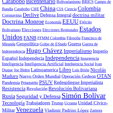
Carabobo
Bicentenario
Bolivarianismo
BRICS
Campo de
China
Colombia
Batalla
Carabobo
CHE
CIA
Ciencia
Declive
doctrina militar
Defensa Integral
Coronavirus
Doctrina Monroe
EEUU
Economía
Ejército
Estados
Elecciones
Bolivariano
Elecciones Regionales
Unidos
FANB
FFMM Colombia
Filosofia
Francisco de
Geopolítica
Guerra
Miranda
Golpe de EStado
Guerra de
Hugo Chávez
Imperialismo
Imperio
Independencia
Independencia
Español
Independecia
Insurgencia
Inteligencia
Inteligencia Artificial
Inteligencia Social
Ivan
Libro
Nicolás
Latinoamerica
Duque
Joe Biden
Luis Brión
OTAN
Maduro
Nuevo Orden Mundial
Operación Gedeon
PSUV
Redespliegue Imperialista
Pandemia
Petaquirito
Resistencia
Revolución Bolivariana
Revolución
Simón Bolívar
Rusia
Seguridad y Defensa
Tecnología
Trabajadores
Unidad Cívico-
Trump
Ucrania
Venezuela
Militar
Vladimir Padrino López
Zamora