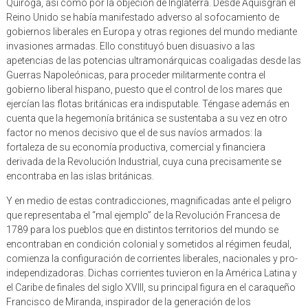
Quiroga, así como por la objeción de Inglaterra. Desde Aquisgrán el
Reino Unido se había manifestado adverso al sofocamiento de
gobiernos liberales en Europa y otras regiones del mundo mediante
invasiones armadas. Ello constituyó buen disuasivo a las
apetencias de las potencias ultramonárquicas coaligadas desde las
Guerras Napoleónicas, para proceder militarmente contra el
gobierno liberal hispano, puesto que el control de los mares que
ejercían las flotas británicas era indisputable. Téngase además en
cuenta que la hegemonía británica se sustentaba a su vez en otro
factor no menos decisivo que el de sus navíos armados: la
fortaleza de su economía productiva, comercial y financiera
derivada de la Revolución Industrial, cuya cuna precisamente se
encontraba en las islas británicas.
Y en medio de estas contradicciones, magnificadas ante el peligro
que representaba el “mal ejemplo” de la Revolución Francesa de
1789 para los pueblos que en distintos territorios del mundo se
encontraban en condición colonial y sometidos al régimen feudal,
comienza la configuración de corrientes liberales, nacionales y pro-
independizadoras. Dichas corrientes tuvieron en la América Latina y
el Caribe de finales del siglo XVIII, su principal figura en el caraqueño
Francisco de Miranda, inspirador de la generación de los