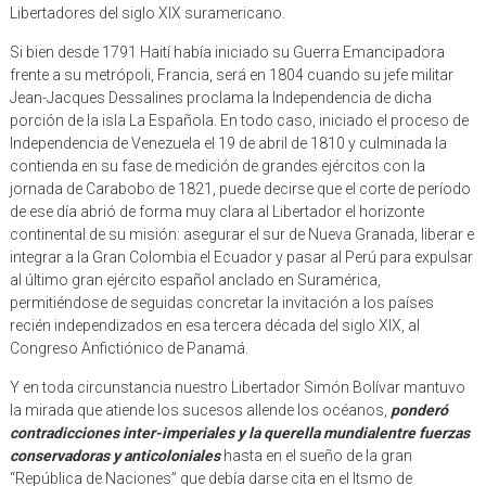
Libertadores del siglo XIX suramericano.
Si bien desde 1791 Haití había iniciado su Guerra Emancipadora
frente a su metrópoli, Francia, será en 1804 cuando su jefe militar
Jean-Jacques Dessalines proclama la Independencia de dicha
porción de la isla La Española. En todo caso, iniciado el proceso de
Independencia de Venezuela el 19 de abril de 1810 y culminada la
contienda en su fase de medición de grandes ejércitos con la
jornada de Carabobo de 1821, puede decirse que el corte de período
de ese día abrió de forma muy clara al Libertador el horizonte
continental de su misión: asegurar el sur de Nueva Granada, liberar e
integrar a la Gran Colombia el Ecuador y pasar al Perú para expulsar
al último gran ejército español anclado en Suramérica,
permitiéndose de seguidas concretar la invitación a los países
recién independizados en esa tercera década del siglo XIX, al
Congreso Anfictiónico de Panamá.
Y en toda circunstancia nuestro Libertador Simón Bolívar mantuvo
la mirada que atiende los sucesos allende los océanos,
ponderó
contradicciones inter-imperiales y la querella mundialentre fuerzas
conservadoras y anticoloniales
hasta en el sueño de la gran
“República de Naciones” que debía darse cita en el Itsmo de