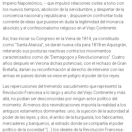
Imperio Napoleónico, – que impulsó relaciones civiles a tono con
los nuevos tiempos, abolición de la servidumbre, y despertar de la
conciencia nacional y republicana -, dispusieron confrontar toda
corriente de ideas que pusiese en duda la legitimidad del monarca
absoluto y el confesionalismo religioso en el Viejo Continente.
Así, tras iniciar su Congreso en la Viena de 1814, ya constituido
como “Santa Alianza”, se darán nueva cita para 1818 en Aquisgrán,
reiterando sus posturas reactivas contra los movimientos
caracterizados como de “Demagogos y Revolucionarios”. Cuatro
años después en Verona dichas potencias, con el rechazo de Gran
Bretaña, darían su reconfirmación al derecho de intervenir con las
armas en países donde se viese en peligro el poder de los reyes.
Las repercusiones del tremendo sacudimiento que representó la
Revolución Francesa a lo largo y ancho del Viejo Continente y más
allá, no podían ser desconocidas por ningún actor político del
momento. Al menos dos reivindicaciones imponía la realidad a los
antiguos estamentos dominantes: uno, la sujeción de la autoridad al
poder de las leyes; y dos, el arribo de la burguesía, los fabricantes,
mercaderes y banqueros, al estrado donde se compartía el poder
político de la sociedad “(…) los ideales de la Revolución Francesa -