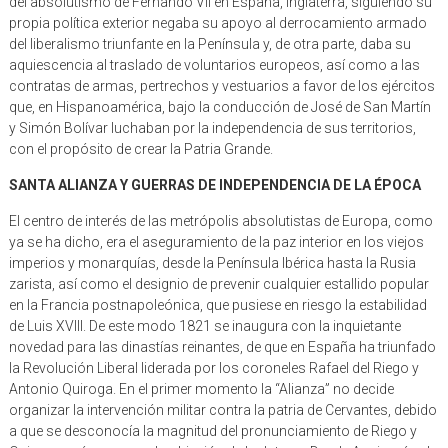
del absolutismo de Fernando VII en España, Inglaterra, siguiendo su
propia política exterior negaba su apoyo al derrocamiento armado
del liberalismo triunfante en la Península y, de otra parte, daba su
aquiescencia al traslado de voluntarios europeos, así como a las
contratas de armas, pertrechos y vestuarios a favor de los ejércitos
que, en Hispanoamérica, bajo la conducción de José de San Martín
y Simón Bolívar luchaban por la independencia de sus territorios,
con el propósito de crear la Patria Grande.
SANTA ALIANZA Y GUERRAS DE INDEPENDENCIA DE LA ÉPOCA
El centro de interés de las metrópolis absolutistas de Europa, como
ya se ha dicho, era el aseguramiento de la paz interior en los viejos
imperios y monarquías, desde la Península Ibérica hasta la Rusia
zarista, así como el designio de prevenir cualquier estallido popular
en la Francia postnapoleónica, que pusiese en riesgo la estabilidad
de Luis XVIII. De este modo 1821 se inaugura con la inquietante
novedad para las dinastías reinantes, de que en España ha triunfado
la Revolución Liberal liderada por los coroneles Rafael del Riego y
Antonio Quiroga. En el primer momento la “Alianza” no decide
organizar la intervención militar contra la patria de Cervantes, debido
a que se desconocía la magnitud del pronunciamiento de Riego y