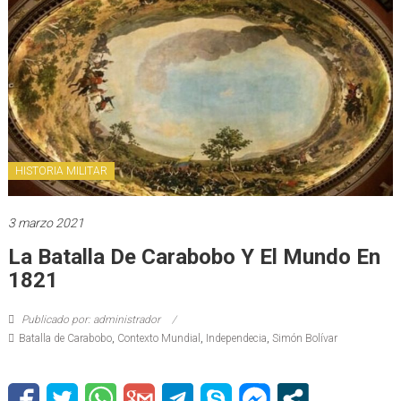
HISTORIA MILITAR
3 marzo 2021
La Batalla De Carabobo Y El Mundo En
1821
Publicado por: administrador
Batalla de Carabobo
,
Contexto Mundial
,
Independecia
,
Simón Bolívar