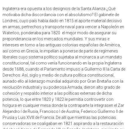
Inglaterra era opuesta a los designios de la Santa Alianza ¿Qué
motivaba dicha discordancia con el absolutismo? El gabinete de
Londres, cuyo país había dado en 1815 el aporte material decisivo
en armas, pertrechos y transporte naval para vencer a Napoleón en
Waterloo, ponderaba para 1820 el mejor modo de asegurar su
preponderancia en los mercados mundiales. Y sus miras e
intereses en torno a las antiguas colonias españolas de América,
así como en Grecia, le impelían a ponerse de parte de regímenes
liberales cuyo sistema político sujetaba al monarca a un mandato
constitucional, tal como venía funcionando en la propia Inglaterra
desde 1688, cuando el Parlamento impuso a Guillermo III la Carta de
Derechos. Así, siglo y medio de cultura política constitucional,
aunado ello al liderazgo mundial adquirido por Gran Bretaña con la
revolución industrial y su poderosa Armada, dieron alto grado de
cohesión y respaldo interior a las políticas externas de dicha
potencia, lo que entre 1820 y 1822 le permitía controvertir con
holgura en cualquier mesa donde la contraparte la integrasen el Zar
Alejandro I de Rusia, Francisco I de Austria, Federico Guillermo II de
Prusia y Luis XVIII de Francia. De allí que mientras las potencias
conservadoras se coaligaban en 1821 aspirando a la restauración