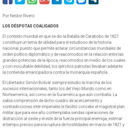
Por Nestor Rivero
LOS DÉSPOTAS COALIGADOS
El contexto mundial en que se dio la Batalla de Carabobo de 1821
constituye un tema de utilidad para el estudioso de la historia
nacional, puesto que permite aclarar circunstancias mundiales de
orden político-diplomático y de reacomodos en la relación entre las
grandes potencias de la época, reacomodos en medio de los cuales
y con inocultable debilidad, los ejércitos patriotas llevaban adelante
la contienda emancipadora contra la monarquía española.
El Libertador Simón Bolívar siempre estudio la marcha de los
sucesos internacionales, tanto los del Viejo Mundo como en
Norteameríca, así como en la Suramérica que aún combatía. La
sabia comprensión de dicho cuadro de acercamiento y
contradicciones inter-imperiales le facilitó concebir el magistral plan
militar que para ese año contemplaba sendas operaciones de
distracción al oeste y el este de la fuerza principal enemiga, estimar
el tiempo preciso para la ruptura de hostilidades en marzo de 1821 y