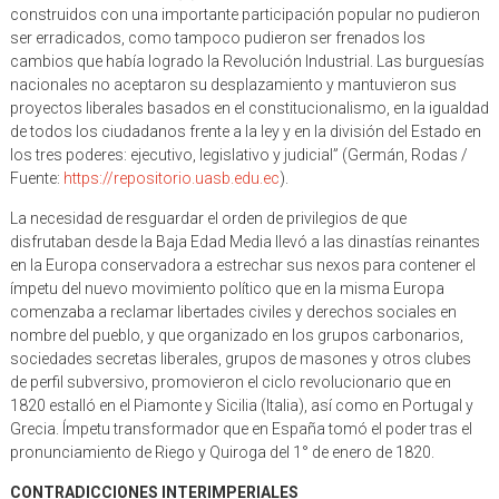
construidos con una importante participación popular no pudieron
ser erradicados, como tampoco pudieron ser frenados los
cambios que había logrado la Revolución Industrial. Las burguesías
nacionales no aceptaron su desplazamiento y mantuvieron sus
proyectos liberales basados en el constitucionalismo, en la igualdad
de todos los ciudadanos frente a la ley y en la división del Estado en
los tres poderes: ejecutivo, legislativo y judicial” (Germán, Rodas /
Fuente:
https://repositorio.uasb.edu.ec
).
La necesidad de resguardar el orden de privilegios de que
disfrutaban desde la Baja Edad Media llevó a las dinastías reinantes
en la Europa conservadora a estrechar sus nexos para contener el
ímpetu del nuevo movimiento político que en la misma Europa
comenzaba a reclamar libertades civiles y derechos sociales en
nombre del pueblo, y que organizado en los grupos carbonarios,
sociedades secretas liberales, grupos de masones y otros clubes
de perfil subversivo, promovieron el ciclo revolucionario que en
1820 estalló en el Piamonte y Sicilia (Italia), así como en Portugal y
Grecia. Ímpetu transformador que en España tomó el poder tras el
pronunciamiento de Riego y Quiroga del 1° de enero de 1820.
CONTRADICCIONES INTERIMPERIALES