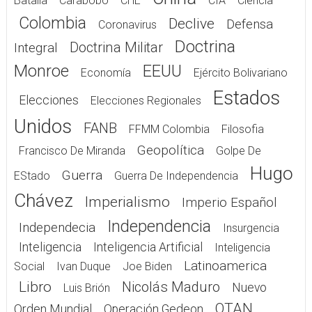
Batalla
Carabobo
CHE
CIA
Ciencia
Colombia
Declive
Defensa
Coronavirus
Doctrina
Doctrina Militar
Integral
Monroe
EEUU
Economía
Ejército Bolivariano
Estados
Elecciones
Elecciones Regionales
Unidos
FANB
FFMM Colombia
Filosofia
Geopolítica
Francisco De Miranda
Golpe De
Hugo
Guerra
EStado
Guerra De Independencia
Chávez
Imperialismo
Imperio Español
Independencia
Independecia
Insurgencia
Inteligencia
Inteligencia Artificial
Inteligencia
Latinoamerica
Social
Ivan Duque
Joe Biden
Libro
Nicolás Maduro
Nuevo
Luis Brión
OTAN
Orden Mundial
Operación Gedeon