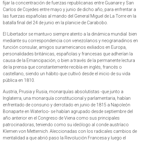
fijar la concentración de fuerzas republicanas entre Guanare y San
Carlos de Cojedes entre mayo y junio de dicho año, para enfrentar a
las fuerzas españolas al mando del General Miguel de La Torre en la
batalla final del 24 de junio en la planicie de Carabobo.
El Libertador se mantuvo siempre atento a la dinámica mundial bien
mediante su correspondencia con venezolanos y neogranadinos en
función consular, amigos suramericanos exiliados en Europa,
personalidades británicas, españolas y francesas que adherían la
causa de la Emancipación, o bien a través de la permanente lectura
de la prensa que constantemente recibía en inglés, francés o
castellano, siendo un hábito que cultivó desde el inicio de su vida
pública en 1810.
Austria, Prusia y Rusia, monarquías absolutistas -que junto a
Inglaterra, una monarquía constitucional y parlamentaria, habían
enfrentado de consuno y derrotado en junio de 1815 a Napoleón
Bonaparte en Waterloo- se habían agrupado desde septiembre del
año anterior en el Congreso de Viena como sus principales
patrocinadoras, teniendo como su ideólogo al conde austríaco
Klemen von Metternich. Aleccionadas con los radicales cambios de
mentalidad a que abrió paso la Revolución Francesa y luego el