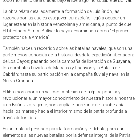
todo momento de la unidad bajo el liderazgo indiscutible de Bolívar.
La obra relata detalladamente la formación de Luis Brión, las
razones por las cuales este joven curazoleño llegó a ocupar un
lugar estelar en la historia venezolana y americana, al punto de que
El Libertador Simón Bolívar lo haya denominado como “El primer
protector de la América”.
También hace un recorrido sobre las batallas navales, que son una
parte menos conocida de la historia, desde la expedición libertadora
de Los Cayos; pasando por la campaña de liberación de Guayana,
los combates fluviales de Macareo y Pagayos y la Batalla de
Cabrián; hasta su participación en la campaña fluvial y naval en la
Nueva Granada.
El libro nos aporta un valioso contenido de la épica popular y
revolucionaria, un mayor conocimiento de nuestra historia; nos trae
a un Brión vivo, vigente; nos amplía el horizonte de la soberanía
hacia los mares y hacia el interior mismo de la patria profunda a
través de los ríos.
Es un material pensado para la formación y el debate, para dar
elementos a las nuevas batallas por la defensa integral de la Patria,