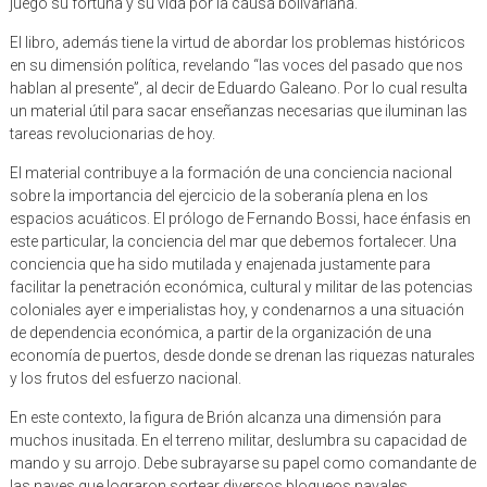
juego su fortuna y su vida por la causa bolivariana.
El libro, además tiene la virtud de abordar los problemas históricos
en su dimensión política, revelando “las voces del pasado que nos
hablan al presente”, al decir de Eduardo Galeano. Por lo cual resulta
un material útil para sacar enseñanzas necesarias que iluminan las
tareas revolucionarias de hoy.
El material contribuye a la formación de una conciencia nacional
sobre la importancia del ejercicio de la soberanía plena en los
espacios acuáticos. El prólogo de Fernando Bossi, hace énfasis en
este particular, la conciencia del mar que debemos fortalecer. Una
conciencia que ha sido mutilada y enajenada justamente para
facilitar la penetración económica, cultural y militar de las potencias
coloniales ayer e imperialistas hoy, y condenarnos a una situación
de dependencia económica, a partir de la organización de una
economía de puertos, desde donde se drenan las riquezas naturales
y los frutos del esfuerzo nacional.
En este contexto, la figura de Brión alcanza una dimensión para
muchos inusitada. En el terreno militar, deslumbra su capacidad de
mando y su arrojo. Debe subrayarse su papel como comandante de
las naves que lograron sortear diversos bloqueos navales