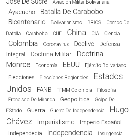
José De Sucre
Aviación Militar Bolivariana
Batalla De Carabobo
Ayacucho
Bicentenario
Bolivarianismo
BRICS
Campo De
China
Batalla
Carabobo
CHE
CIA
Ciencia
Colombia
Declive
Defensa
Coronavirus
Doctrina
Doctrina Militar
Integral
Monroe
EEUU
Economía
Ejército Bolivariano
Estados
Elecciones
Elecciones Regionales
Unidos
FANB
FFMM Colombia
Filosofia
Geopolítica
Francisco De Miranda
Golpe De
Hugo
Guerra
EStado
Guerra De Independencia
Chávez
Imperialismo
Imperio Español
Independencia
Independecia
Insurgencia