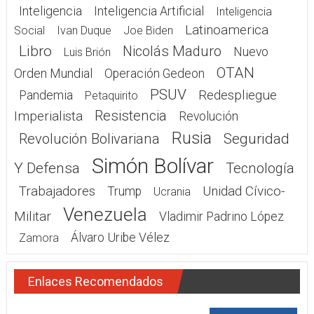
Inteligencia
Inteligencia Artificial
Inteligencia
Latinoamerica
Social
Ivan Duque
Joe Biden
Libro
Nicolás Maduro
Nuevo
Luis Brión
OTAN
Orden Mundial
Operación Gedeon
PSUV
Redespliegue
Pandemia
Petaquirito
Resistencia
Imperialista
Revolución
Rusia
Seguridad
Revolución Bolivariana
Simón Bolívar
Y Defensa
Tecnología
Trabajadores
Unidad Cívico-
Trump
Ucrania
Venezuela
Militar
Vladimir Padrino López
Álvaro Uribe Vélez
Zamora
Enlaces Recomendados