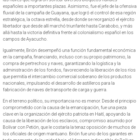
españoles a importantes plazas. Asimismo, fue el jefe de la ofensiva
fluvial de la campaña de Guayana, que logró el control de esa región
estratégica, la octava estrella, desde donde se reorganizó el ejército
libertador que desde allí marchó triunfante hasta Carabobo, y más
allá hasta la victoria definitiva frente al colonialismo español en los
campos de Ayacucho.
Igualmente, Brión desempeñó una función fundamental económica
en la campaña, financiando, incluso con su propio patrimonio, la
compra de pertrechos y naves, garantizando la logística y la
administración de los fondos, favoreciendo la liberación de los ríos
que permitía el intercambio comercial soberano de los productos
nacionales, impulsando el desarrollo de astilleros para la
fabricación de naves de transporte de carga y guerra.
En el terreno político, su importancia no es menor. Desde el principio
comprometido con la causa de la emancipación, fue una pieza
clave en la organización del ejército patriota en Haití, apoyando la
causa de la liberación de los esclavos, compromiso asumido por
Bolívar con Petión, que le costaría la tenaz oposición de muchos de
los oficiales de origen mantuano. Brión fue uno de los garantes en