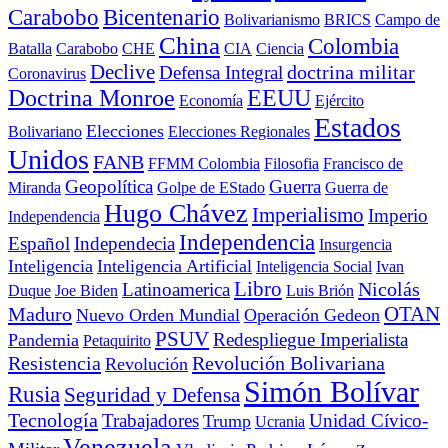
Carabobo
Bicentenario
Bolivarianismo
BRICS
Campo de
China
Colombia
Batalla
Carabobo
CHE
CIA
Ciencia
Declive
doctrina militar
Defensa Integral
Coronavirus
Doctrina Monroe
EEUU
Economía
Ejército
Estados
Elecciones
Bolivariano
Elecciones Regionales
Unidos
FANB
FFMM Colombia
Filosofia
Francisco de
Geopolítica
Guerra
Miranda
Golpe de EStado
Guerra de
Hugo Chávez
Imperialismo
Imperio
Independencia
Independencia
Español
Independecia
Insurgencia
Inteligencia
Inteligencia Artificial
Inteligencia Social
Ivan
Libro
Nicolás
Latinoamerica
Duque
Joe Biden
Luis Brión
OTAN
Maduro
Nuevo Orden Mundial
Operación Gedeon
PSUV
Redespliegue Imperialista
Pandemia
Petaquirito
Resistencia
Revolución Bolivariana
Revolución
Simón Bolívar
Rusia
Seguridad y Defensa
Tecnología
Trabajadores
Unidad Cívico-
Trump
Ucrania
Venezuela