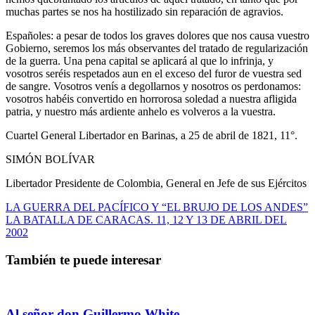
muchas partes se nos ha hostilizado sin reparación de agravios.
Españoles: a pesar de todos los graves dolores que nos causa vuestro
Gobierno, seremos los más observantes del tratado de regularización
de la guerra. Una pena capital se aplicará al que lo in­frinja, y
vosotros seréis respetados aun en el exceso del furor de vuestra sed
de sangre. Vosotros venís a degollarnos y nosotros os perdonamos:
vosotros habéis convertido en horrorosa soledad a nuestra afligida
patria, y nuestro más ardiente anhelo es volveros a la vuestra.
Cuartel General Libertador en Barinas, a 25 de abril de 1821, 11°.
SIMÓN BOLÍVAR
Libertador Presidente de Colombia, General en Jefe de sus Ejércitos
Navegación
LA GUERRA DEL PACÍFICO Y “EL BRUJO DE LOS ANDES”
LA BATALLA DE CARACAS. 11, 12 Y 13 DE ABRIL DEL
de
2002
entradas
También te puede interesar
Al señor don Guillermo White