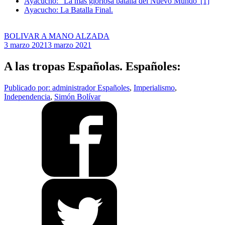
Ayacucho: “La más gloriosa batalla del Nuevo Mundo”[1]
Ayacucho: La Batalla Final.
BOLIVAR A MANO ALZADA
3 marzo 2021
3 marzo 2021
A las tropas Españolas. Españoles:
Publicado por: administrador
Españoles
,
Imperialismo
,
Independencia
,
Simón Bolívar