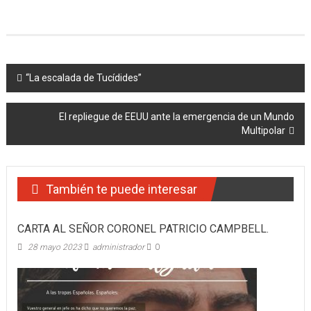
Navegación
“La escalada de Tucídides”
de
El repliegue de EEUU ante la emergencia de un Mundo
entradas
Multipolar
También te puede interesar
CARTA AL SEÑOR CORONEL PATRICIO CAMPBELL.
28 mayo 2023
administrador
0