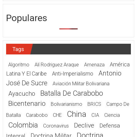
Populares
Tags
América
Algoritmo
Alí Rodriguez Araque
Amenaza
Antonio
Latina Y El Caribe
Anti-Imperialismo
José De Sucre
Aviación Militar Bolivariana
Batalla De Carabobo
Ayacucho
Bicentenario
Bolivarianismo
BRICS
Campo De
China
Batalla
Carabobo
CHE
CIA
Ciencia
Colombia
Declive
Defensa
Coronavirus
Doctrina
Doctrina Militar
Integral