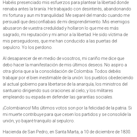
Habéis presenciado mis esfuerzos para plantear la libertad donde
reinaba antes la tiranía. He trabajado con desinterés, abandonando
mi fortuna y aun mi tranquilidad. Me separé del mando cuando me
persuadí que desconfiabais de mi desprendimiento. Mis enemigos
abusaron de vuestra credulidad y hollaron lo que me es más
sagrado, mi reputación y mi amor a la libertad. He sido víctima de
mis perseguidores, que me han conducido a las puertas del
sepulcro. Yo los perdono.
Al desaparecer de en medio de vosotros, mi cariño me dice que
debo hacer la manifestación de mis últimos deseos. No aspiro a
otra gloria que a la consolidación de Colombia. Todos debéis
trabajar por el bien inestimable de la unión: los pueblos obedeciendo
al actual gobierno para libertarse de la anarquía; los ministros del
santuario dirigiendo sus oraciones al cielo; y los militares
empleando su espada en defender las garantías sociales.
¡Colombianos! Mis últimos votos son por la felicidad de la patria. Si
mi muerte contribuye para que cesen los partidos y se consolide la
unión, yo bajaré tranquilo al sepulcro.
Hacienda de San Pedro, en Santa Marta, a 10 de diciembre de 1830.