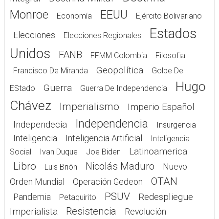
Monroe
EEUU
Economía
Ejército Bolivariano
Estados
Elecciones
Elecciones Regionales
Unidos
FANB
FFMM Colombia
Filosofia
Geopolítica
Francisco De Miranda
Golpe De
Hugo
Guerra
EStado
Guerra De Independencia
Chávez
Imperialismo
Imperio Español
Independencia
Independecia
Insurgencia
Inteligencia
Inteligencia Artificial
Inteligencia
Latinoamerica
Social
Ivan Duque
Joe Biden
Libro
Nicolás Maduro
Nuevo
Luis Brión
OTAN
Orden Mundial
Operación Gedeon
PSUV
Redespliegue
Pandemia
Petaquirito
Resistencia
Imperialista
Revolución