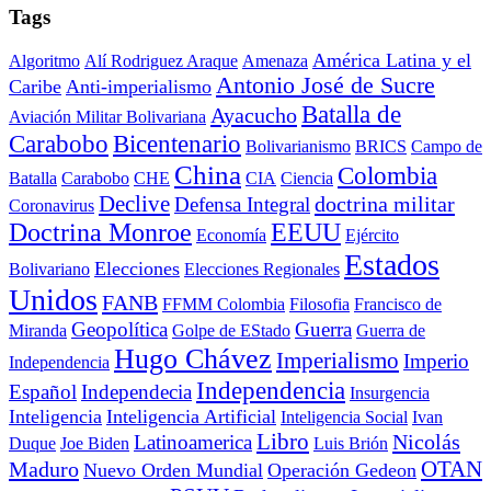
Tags
América Latina y el
Algoritmo
Alí Rodriguez Araque
Amenaza
Antonio José de Sucre
Caribe
Anti-imperialismo
Batalla de
Ayacucho
Aviación Militar Bolivariana
Carabobo
Bicentenario
Bolivarianismo
BRICS
Campo de
China
Colombia
Batalla
Carabobo
CHE
CIA
Ciencia
Declive
doctrina militar
Defensa Integral
Coronavirus
Doctrina Monroe
EEUU
Economía
Ejército
Estados
Elecciones
Bolivariano
Elecciones Regionales
Unidos
FANB
FFMM Colombia
Filosofia
Francisco de
Geopolítica
Guerra
Miranda
Golpe de EStado
Guerra de
Hugo Chávez
Imperialismo
Imperio
Independencia
Independencia
Español
Independecia
Insurgencia
Inteligencia
Inteligencia Artificial
Inteligencia Social
Ivan
Libro
Nicolás
Latinoamerica
Duque
Joe Biden
Luis Brión
OTAN
Maduro
Nuevo Orden Mundial
Operación Gedeon