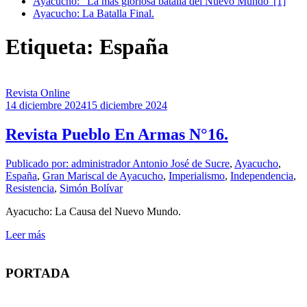
Ayacucho: “La más gloriosa batalla del Nuevo Mundo”[1]
Ayacucho: La Batalla Final.
Etiqueta: España
Revista Online
14 diciembre 2024
15 diciembre 2024
Revista Pueblo En Armas N°16.
Publicado por: administrador
Antonio José de Sucre
,
Ayacucho
,
España
,
Gran Mariscal de Ayacucho
,
Imperialismo
,
Independencia
,
Resistencia
,
Simón Bolívar
Ayacucho: La Causa del Nuevo Mundo.
Leer más
PORTADA