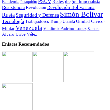
PSUV
Redespliegue Imperialista
Pandemia
Petaquirito
Resistencia
Revolución Bolivariana
Revolución
Simón Bolívar
Rusia
Seguridad y Defensa
Tecnología
Trabajadores
Unidad Cívico-
Trump
Ucrania
Venezuela
Militar
Vladimir Padrino López
Zamora
Álvaro Uribe Vélez
Enlaces Recomendados