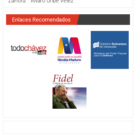
Álvaro Uribe Vélez
Zamora
Enlaces Recomendados