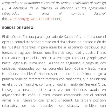
retrogradas se abandona el control del terreno, cediéndolo al enemigo
(…) A diferencia de la defensa, la intención en las operaciones
retrogradas es evitar el combate decisivo
”
(
http://d3ds4oy7g1wrqq.cloudfront.net
).
BORDES DE FUEGO
.-
El diseño de Zamora para la jornada de Santa Inés, requería que el
ejército centralista se adentrase en dicha sabana en persecución de
las huestes federales. Y para atraerlos al escenario distribuyó sus
fuerzas en agrupamientos: una línea de seguridad y cuatro líneas
retardatrices que debían recibir al enemigo, combatir y replegarse
hasta llegar a la última línea. La línea de seguridad, a cargo de dos
unidades jefaturadas por los coroneles León Colina y Jesús María
Hernández, estableció trincheras en el sitio de La Palma. Luego la
primera posición retardatriz, también con trincheras, que se ubicaba
en el sitio del Trapiche, con una unidad al mando del General Ortiz.
La segunda línea retardatriz ca su vez con trincheras cavadas en
adyacencias del caño El Palito, estaba comandada por el coronel
Armas y el ingeniero José Ignacio Chaquert. La tercera posición
retardatriz de los federales, se situaba, también con