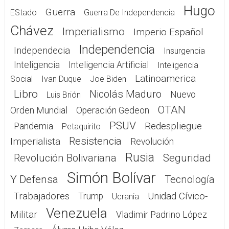
Hugo
Guerra
EStado
Guerra De Independencia
Chávez
Imperialismo
Imperio Español
Independencia
Independecia
Insurgencia
Inteligencia
Inteligencia Artificial
Inteligencia
Latinoamerica
Social
Ivan Duque
Joe Biden
Libro
Nicolás Maduro
Nuevo
Luis Brión
OTAN
Orden Mundial
Operación Gedeon
PSUV
Redespliegue
Pandemia
Petaquirito
Resistencia
Imperialista
Revolución
Rusia
Seguridad
Revolución Bolivariana
Simón Bolívar
Y Defensa
Tecnología
Trabajadores
Unidad Cívico-
Trump
Ucrania
Venezuela
Militar
Vladimir Padrino López