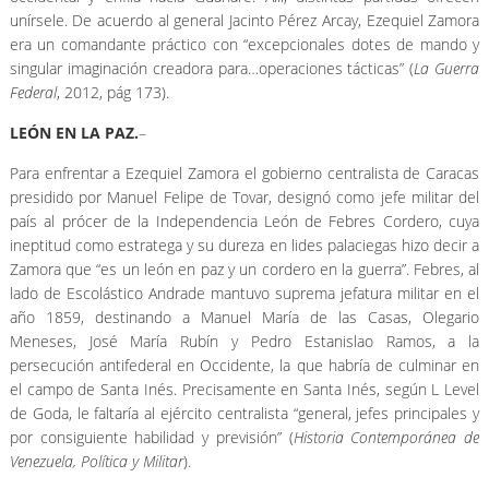
unírsele. De acuerdo al general Jacinto Pérez Arcay, Ezequiel Zamora
era un comandante práctico con “excepcionales dotes de mando y
singular imaginación creadora para…operaciones tácticas” (
La Guerra
Federal
, 2012, pág 173).
LEÓN EN LA PAZ.
–
Para enfrentar a Ezequiel Zamora el gobierno centralista de Caracas
presidido por Manuel Felipe de Tovar, designó como jefe militar del
país al prócer de la Independencia León de Febres Cordero, cuya
ineptitud como estratega y su dureza en lides palaciegas hizo decir a
Zamora que “es un león en paz y un cordero en la guerra”. Febres, al
lado de Escolástico Andrade mantuvo suprema jefatura militar en el
año 1859, destinando a Manuel María de las Casas, Olegario
Meneses, José María Rubín y Pedro Estanislao Ramos, a la
persecución antifederal en Occidente, la que habría de culminar en
el campo de Santa Inés. Precisamente en Santa Inés, según L Level
de Goda, le faltaría al ejército centralista “general, jefes principales y
por consiguiente habilidad y previsión” (
Historia Contemporánea de
Venezuela, Política y Militar
).