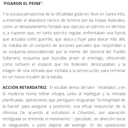
PISARON EL PEINE”
.-
“
Y la escasa perspectiva de la oficialidad goda les llevó en Santa Inés,
a entender el abandono táctico de terreno por las tropas federales,
como un desplazamiento forzado que ejecuta un ejército en derrota,
o, a suponer que, en tanto ejército regular, enfrentaban una fuerza
que actuaba como guerrilla, que ataca y huye para atacar más allá.
Se trataba de un conjunto de acciones parciales que respondían a
un esquema preestablecido por la mente del General del Pueblo
Soberano, esquema que buscaba atraer al enemigo, ofreciendo
como señuelo el espacio que los federales desocupaban, y la
imagen de una retirada que incitaba a la persecución, para terminar
en un nuevo escalón de la batalla.
ACCIÓN RETARDATRIZ
.- El vocable deriva del latin `retardatio’, y en
la moderna teoría militar integra, junto al repliegue y la retirada
planificadas, operaciones que persiguen resguardar “la integridad de
la fuerza” para asegurar a posteriori, una eficaz reasunción de la
ofensiva De acuerdo al estudioso A Cifuentes, por operación
retrógrada se entiende el movimiento “.
..ejecutado…en dirección hacia
la retaguardia, o para alejarse del enemigo. En las operaciones