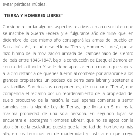
evitar pérdidas inútiles.
TIERRA Y HOMBRES LIBRES”
“
Conviene recordar algunos aspectos relativos al marco social en que
se inscribe la Guerra Federal y el fulgurante año de 1859 que, en
diciembre de ese mismo año consagrará las armas del pueblo en
Santa Inés. Así, recuérdese el lema “Tierra y Hombres Libres”, que se
hizo himno de la movilización armada del campesinado del Centro
del país entre 1846-1847, bajo la conducción de Ezequiel Zamora en
contra del latifundio. Y se le debe apreciar en un marco que supera
a la circunstancia de quienes fueron al combate por arrancarle a los
grandes propietarios un pedazo de tierra para labrar y sostener a
sus familias. Son dos sus componentes, de una parte “Tierra”, que
compendia el reclamo por un reordenamiento de la propiedad del
suelo productivo de la nación, la cual apenas comienza a sentir
cambios con la vigente Ley de Tierras, que limita en 5 mil hs la
máxima propiedad de una sola persona. En segundo lugar se
encuentra el apotegma “Hombres Libres”, que no se agota con la
abolición de la esclavitud, puesto que la libertad del hombre va más
allá, en los términos en de modernidad y justicia en que creyó