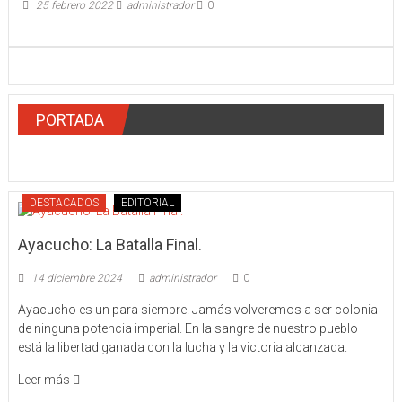
25 febrero 2022
administrador
0
PORTADA
DESTACADOS
EDITORIAL
Ayacucho: La Batalla Final.
14 diciembre 2024
administrador
0
Ayacucho es un para siempre. Jamás volveremos a ser colonia
de ninguna potencia imperial. En la sangre de nuestro pueblo
está la libertad ganada con la lucha y la victoria alcanzada.
Leer más