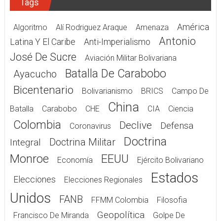
Tags
América
Algoritmo
Alí Rodriguez Araque
Amenaza
Antonio
Latina Y El Caribe
Anti-Imperialismo
José De Sucre
Aviación Militar Bolivariana
Batalla De Carabobo
Ayacucho
Bicentenario
Bolivarianismo
BRICS
Campo De
China
Batalla
Carabobo
CHE
CIA
Ciencia
Colombia
Declive
Defensa
Coronavirus
Doctrina
Doctrina Militar
Integral
Monroe
EEUU
Economía
Ejército Bolivariano
Estados
Elecciones
Elecciones Regionales
Unidos
FANB
FFMM Colombia
Filosofia
Geopolítica
Francisco De Miranda
Golpe De