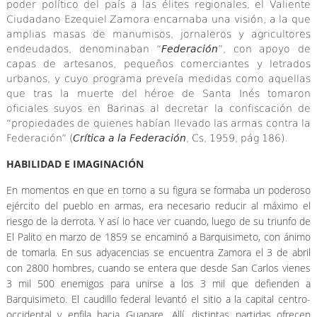
poder político del país a las élites regionales, el Valiente
Ciudadano Ezequiel Zamora encarnaba una visión, a la que
amplias masas de manumisos, jornaleros y agricultores
endeudados, denominaban “
Federación
”, con apoyo de
capas de artesanos, pequeños comerciantes y letrados
urbanos, y cuyo programa preveía medidas como aquellas
que tras la muerte del héroe de Santa Inés tomaron
oficiales suyos en Barinas al decretar la confiscación de
“propiedades de quienes habían llevado las armas contra la
Federación” (
Crítica a la Federación
, Cs, 1959, pág 186).
HABILIDAD E IMAGINACIÓN
En momentos en que en torno a su figura se formaba un poderoso
ejército del pueblo en armas, era necesario reducir al máximo el
riesgo de la derrota. Y así lo hace ver cuando, luego de su triunfo de
El Palito en marzo de 1859 se encaminó a Barquisimeto, con ánimo
de tomarla. En sus adyacencias se encuentra Zamora el 3 de abril
con 2800 hombres, cuando se entera que desde San Carlos vienes
3 mil 500 enemigos para unirse a los 3 mil que defienden a
Barquisimeto. El caudillo federal levantó el sitio a la capital centro-
occidental y enfila hacia Guanare. Allí, distintas partidas ofrecen