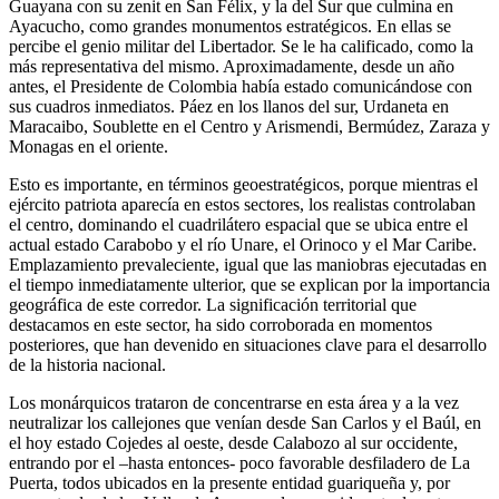
Guayana con su zenit en San Félix, y la del Sur que culmina en
Ayacucho, como grandes monumentos estratégicos. En ellas se
percibe el genio militar del Libertador. Se le ha calificado, como la
más representativa del mismo. Aproximadamente, desde un año
antes, el Presidente de Colombia había estado comunicándose con
sus cuadros inmediatos. Páez en los llanos del sur, Urdaneta en
Maracaibo, Soublette en el Centro y Arismendi, Bermúdez, Zaraza y
Monagas en el oriente.
Esto es importante, en términos geoestratégicos, porque mientras el
ejército patriota aparecía en estos sectores, los realistas controlaban
el centro, dominando el cuadrilátero espacial que se ubica entre el
actual estado Carabobo y el río Unare, el Orinoco y el Mar Caribe.
Emplazamiento prevaleciente, igual que las maniobras ejecutadas en
el tiempo inmediatamente ulterior, que se explican por la importancia
geográfica de este corredor. La significación territorial que
destacamos en este sector, ha sido corroborada en momentos
posteriores, que han devenido en situaciones clave para el desarrollo
de la historia nacional.
Los monárquicos trataron de concentrarse en esta área y a la vez
neutralizar los callejones que venían desde San Carlos y el Baúl, en
el hoy estado Cojedes al oeste, desde Calabozo al sur occidente,
entrando por el –hasta entonces- poco favorable desfiladero de La
Puerta, todos ubicados en la presente entidad guariqueña y, por