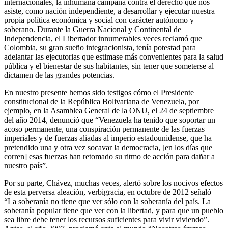
internacionales, la inhumana campaña contra el derecho que nos
asiste, como nación independiente, a desarrollar y ejecutar nuestra
propia política económica y social con carácter autónomo y
soberano. Durante la Guerra Nacional y Continental de
Independencia, el Libertador innumerables veces reclamó que
Colombia, su gran sueño integracionista, tenía potestad para
adelantar las ejecutorias que estimase más convenientes para la salud
pública y el bienestar de sus habitantes, sin tener que someterse al
dictamen de las grandes potencias.
En nuestro presente hemos sido testigos cómo el Presidente
constitucional de la República Bolivariana de Venezuela, por
ejemplo, en la Asamblea General de la ONU, el 24 de septiembre
del año 2014, denunció que “Venezuela ha tenido que soportar un
acoso permanente, una conspiración permanente de las fuerzas
imperiales y de fuerzas aliadas al imperio estadounidense, que ha
pretendido una y otra vez socavar la democracia, [en los días que
corren] esas fuerzas han retomado su ritmo de acción para dañar a
nuestro país”.
Por su parte, Chávez, muchas veces, alertó sobre los nocivos efectos
de esta perversa aleación, verbigracia, en octubre de 2012 señaló
“La soberanía no tiene que ver sólo con la soberanía del país. La
soberanía popular tiene que ver con la libertad, y para que un pueblo
sea libre debe tener los recursos suficientes para vivir viviendo”.