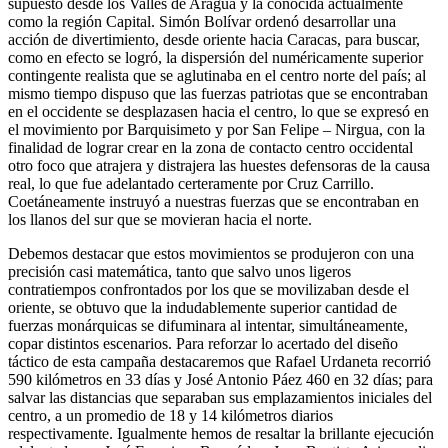
supuesto desde los Valles de Aragua y la conocida actualmente
como la región Capital. Simón Bolívar ordenó desarrollar una
acción de divertimiento, desde oriente hacia Caracas, para buscar,
como en efecto se logró, la dispersión del numéricamente superior
contingente realista que se aglutinaba en el centro norte del país; al
mismo tiempo dispuso que las fuerzas patriotas que se encontraban
en el occidente se desplazasen hacia el centro, lo que se expresó en
el movimiento por Barquisimeto y por San Felipe – Nirgua, con la
finalidad de lograr crear en la zona de contacto centro occidental
otro foco que atrajera y distrajera las huestes defensoras de la causa
real, lo que fue adelantado certeramente por Cruz Carrillo.
Coetáneamente instruyó a nuestras fuerzas que se encontraban en
los llanos del sur que se movieran hacia el norte.
Debemos destacar que estos movimientos se produjeron con una
precisión casi matemática, tanto que salvo unos ligeros
contratiempos confrontados por los que se movilizaban desde el
oriente, se obtuvo que la indudablemente superior cantidad de
fuerzas monárquicas se difuminara al intentar, simultáneamente,
copar distintos escenarios. Para reforzar lo acertado del diseño
táctico de esta campaña destacaremos que Rafael Urdaneta recorrió
590 kilómetros en 33 días y José Antonio Páez 460 en 32 días; para
salvar las distancias que separaban sus emplazamientos iniciales del
centro, a un promedio de 18 y 14 kilómetros diarios
respectivamente. Igualmente hemos de resaltar la brillante ejecución