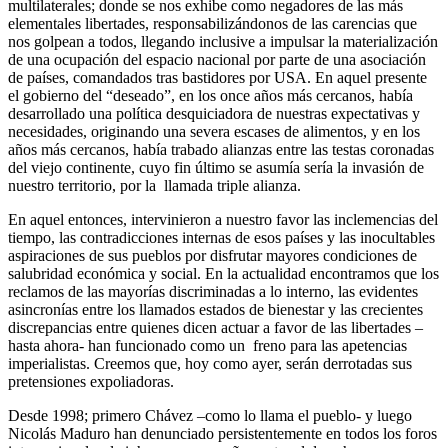
multilaterales; donde se nos exhibe como negadores de las más
elementales libertades, responsabilizándonos de las carencias que
nos golpean a todos, llegando inclusive a impulsar la materialización
de una ocupación del espacio nacional por parte de una asociación
de países, comandados tras bastidores por USA. En aquel presente
el gobierno del “deseado”, en los once años más cercanos, había
desarrollado una política desquiciadora de nuestras expectativas y
necesidades, originando una severa escases de alimentos, y en los
años más cercanos, había trabado alianzas entre las testas coronadas
del viejo continente, cuyo fin último se asumía sería la invasión de
nuestro territorio, por la llamada triple alianza.
En aquel entonces, intervinieron a nuestro favor las inclemencias del
tiempo, las contradicciones internas de esos países y las inocultables
aspiraciones de sus pueblos por disfrutar mayores condiciones de
salubridad económica y social. En la actualidad encontramos que los
reclamos de las mayorías discriminadas a lo interno, las evidentes
asincronías entre los llamados estados de bienestar y las crecientes
discrepancias entre quienes dicen actuar a favor de las libertades –
hasta ahora- han funcionado como un freno para las apetencias
imperialistas. Creemos que, hoy como ayer, serán derrotadas sus
pretensiones expoliadoras.
Desde 1998; primero Chávez –como lo llama el pueblo- y luego
Nicolás Maduro han denunciado persistentemente en todos los foros