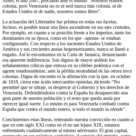
Antes, el año 2007, proclamó ante el mundo “Nosotros éramos
colonia, pero Venezuela no es ni será nunca más colonia, ni de
Estados Unidos ni de nadie, nosotros somos libres”.
La actuación del Libertador fue prístina en todas sus facetas.
Incluso, es posible trazar una línea ascendente en sus ejes centrales,
Por ejemplo, en cuanto a su posición frente a los imperios, tanto los
dominantes en su época, como en los que –apenas- se estaban
configurando. Con respecto a los nacientes Estados Unidos de
América y sus crecientes ansias hegemonizantes, nunca se llamó a
engaño. Así lo encontramos en la Carta de Jamaica, denunciando
esa aparente indiferencia. Son dignos de mayor análisis los
señalamientos críticos que esboza en su célebre polémica con el
agente estadounidense, ante la pérfida neutralidad de las otrora trece
colonias. Digna de encomio es la afirmación con la que, en octubre
de 1818, cierra este ácido intercambio epistolar, diciendo “No
permitiré que se ultraje, ni desprecie al Gobierno y los derechos de
Venezuela. Defendiéndolos contra la España ha desaparecido una
gran parte de nuestra población y el resto que queda ansía por
merecer igual suerte. Lo mismo es para Venezuela combatir contra
España que contra el mundo entero, si todo el mundo la ofende”.
Concluiremos estas líneas, reiterando nuestra convicción en cuanto a
que en este siglo XXI como en el no tan lejano XIX, estamos
enfrentando cualitativamente al mismo adversario: El gran capital,
expresado en sus prácticas capitalistas al servicio del imperio, como