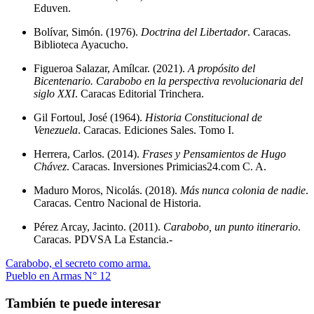
Eduven.
Bolívar, Simón. (1976).
Doctrina del Libertador
. Caracas.
Biblioteca Ayacucho.
Figueroa Salazar, Amílcar. (2021).
A propósito del
Bicentenario. Carabobo en la perspectiva revolucionaria del
siglo XXI
. Caracas Editorial Trinchera.
Gil Fortoul, José (1964).
Historia Constitucional de
Venezuela
. Caracas. Ediciones Sales. Tomo I.
Herrera, Carlos. (2014).
Frases y Pensamientos de Hugo
Chávez
. Caracas. Inversiones Primicias24.com C. A.
Maduro Moros, Nicolás. (2018).
Más nunca colonia de nadie
.
Caracas. Centro Nacional de Historia.
Pérez Arcay, Jacinto. (2011).
Carabobo, un punto itinerario
.
Caracas. PDVSA La Estancia.-
Navegación
Carabobo, el secreto como arma.
Pueblo en Armas N° 12
de
entradas
También te puede interesar