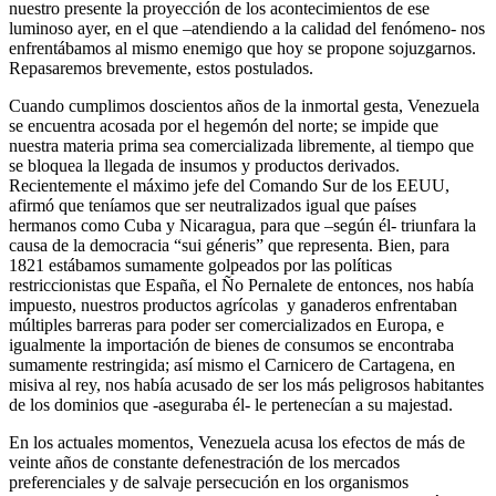
nuestro presente la proyección de los acontecimientos de ese
luminoso ayer, en el que –atendiendo a la calidad del fenómeno- nos
enfrentábamos al mismo enemigo que hoy se propone sojuzgarnos.
Repasaremos brevemente, estos postulados.
Cuando cumplimos doscientos años de la inmortal gesta, Venezuela
se encuentra acosada por el hegemón del norte; se impide que
nuestra materia prima sea comercializada libremente, al tiempo que
se bloquea la llegada de insumos y productos derivados.
Recientemente el máximo jefe del Comando Sur de los EEUU,
afirmó que teníamos que ser neutralizados igual que países
hermanos como Cuba y Nicaragua, para que –según él- triunfara la
causa de la democracia “sui géneris” que representa. Bien, para
1821 estábamos sumamente golpeados por las políticas
restriccionistas que España, el Ño Pernalete de entonces, nos había
impuesto, nuestros productos agrícolas y ganaderos enfrentaban
múltiples barreras para poder ser comercializados en Europa, e
igualmente la importación de bienes de consumos se encontraba
sumamente restringida; así mismo el Carnicero de Cartagena, en
misiva al rey, nos había acusado de ser los más peligrosos habitantes
de los dominios que -aseguraba él- le pertenecían a su majestad.
En los actuales momentos, Venezuela acusa los efectos de más de
veinte años de constante defenestración de los mercados
preferenciales y de salvaje persecución en los organismos