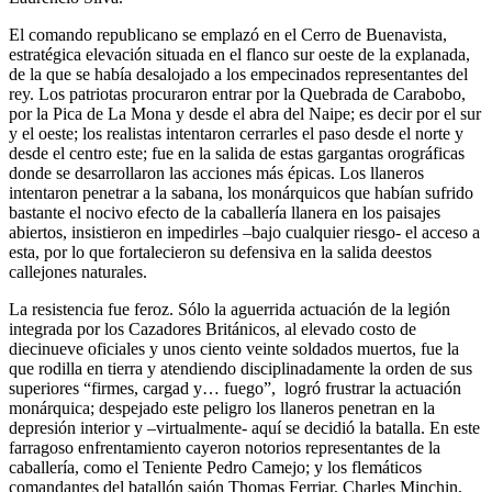
El comando republicano se emplazó en el Cerro de Buenavista,
estratégica elevación situada en el flanco sur oeste de la explanada,
de la que se había desalojado a los empecinados representantes del
rey. Los patriotas procuraron entrar por la Quebrada de Carabobo,
por la Pica de La Mona y desde el abra del Naipe; es decir por el sur
y el oeste; los realistas intentaron cerrarles el paso desde el norte y
desde el centro este; fue en la salida de estas gargantas orográficas
donde se desarrollaron las acciones más épicas. Los llaneros
intentaron penetrar a la sabana, los monárquicos que habían sufrido
bastante el nocivo efecto de la caballería llanera en los paisajes
abiertos, insistieron en impedirles –bajo cualquier riesgo- el acceso a
esta, por lo que fortalecieron su defensiva en la salida deestos
callejones naturales.
La resistencia fue feroz. Sólo la aguerrida actuación de la legión
integrada por los Cazadores Británicos, al elevado costo de
diecinueve oficiales y unos ciento veinte soldados muertos, fue la
que rodilla en tierra y atendiendo disciplinadamente la orden de sus
superiores “firmes, cargad y… fuego”, logró frustrar la actuación
monárquica; despejado este peligro los llaneros penetran en la
depresión interior y –virtualmente- aquí se decidió la batalla. En este
farragoso enfrentamiento cayeron notorios representantes de la
caballería, como el Teniente Pedro Camejo; y los flemáticos
comandantes del batallón sajón Thomas Ferriar, Charles Minchin,