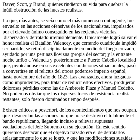
Daver, Scott, y Brand; quienes rindieron su vida para quebrar la
inútil obstrucción de las huestes realistas.
Lo que, días antes, se veía como el más numeroso contingente, fue
envuelto en las acciones ofensivas de los nacionalistas, impulsados
por el elevado ánimo conseguido en las recientes victorias,
dispersado y derrotado irremisiblemente. Únicamente logró salvar el
honor realista el Batallón Valencey, que cerrando cuadrícula impidió
ser barrido, se retiró disciplinadamente en medio del fuego cruzado,
ayudado por una pertinaz llovizna (propia del sector) y la entrante
noche arribó a Valencia y posteriormente a Puerto Cabello localidad
que, pivoteándose en sus excelentes condiciones situacionales, pasó
a convertirse en el relictus del otrora poderoso imperio español,
hasta noviembre del año de 1823. Las avanzadas, ahora juzgadas
como imprudentes, para tratar de reducir estos efectivos, produjeron
dolorosas pérdidas como las de Ambrosio Plaza y Manuel Cedeño.
No podemos obviar que los dispersos focos de resistencia realista
restantes, solo fueron dominados tiempo después.
Existen críticos, a posteriori, de los acontecimientos que nos ocupan,
que desmeritan las acciones porque no se destruyó el totalmente el
bando republicano, llegando incluso a relievar supuestas
vacilaciones del Jefe Supremo en su ejecución. En este sentido
queremos destacar que el objetivo trazado era el de derrotarlos
aplastantemente lo que se logró, y que las modificaciones surgidas