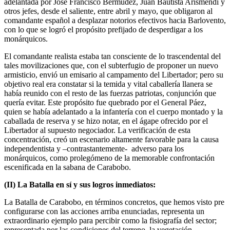
adelantada por José Francisco Bermúdez, Juan Bautista Arismendi y
otros jefes, desde el saliente, entre abril y mayo, que obligaron al
comandante español a desplazar notorios efectivos hacia Barlovento,
con lo que se logró el propósito prefijado de desperdigar a los
monárquicos.
El comandante realista estaba tan consciente de lo trascendental del
tales movilizaciones que, con el subterfugio de proponer un nuevo
armisticio, envió un emisario al campamento del Libertador; pero su
objetivo real era constatar si la temida y vital caballería llanera se
había reunido con el resto de las fuerzas patriotas, conjunción que
quería evitar. Este propósito fue quebrado por el General Páez,
quien se había adelantado a la infantería con el cuerpo montado y la
caballada de reserva y se hizo notar, en el ágape ofrecido por el
Libertador al supuesto negociador. La verificación de esta
concentración, creó un escenario altamente favorable para la causa
independentista y –contrastantemente- adverso para los
monárquicos, como prolegómeno de la memorable confrontación
escenificada en la sabana de Carabobo.
(II) La Batalla en sí y sus logros inmediatos:
La Batalla de Carabobo, en términos concretos, que hemos visto pre
configurarse con las acciones arriba enunciadas, representa un
extraordinario ejemplo para percibir como la fisiografía del sector;
representada por las condiciones del terreno, la vegetación