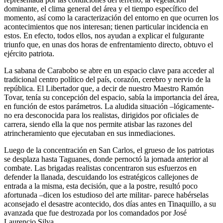
dominante, el clima general del área y el tiempo específico del
momento, así como la caracterización del entorno en que ocurren los
acontecimientos que nos interesan; tienen particular incidencia en
estos. En efecto, todos ellos, nos ayudan a explicar el fulgurante
triunfo que, en unas dos horas de enfrentamiento directo, obtuvo el
ejército patriota.
La sabana de Carabobo se abre en un espacio clave para acceder al
tradicional centro político del país, corazón, cerebro y nervio de la
república. El Libertador que, a decir de nuestro Maestro Ramón
Tovar, tenía su concepción del espacio, sabía la importancia del área,
en función de estos parámetros. La aludida situación –lógicamente-
no era desconocida para los realistas, dirigidos por oficiales de
carrera, siendo ella la que nos permite atisbar las razones del
atrincheramiento que ejecutaban en sus inmediaciones.
Luego de la concentración en San Carlos, el grueso de los patriotas
se desplaza hasta Taguanes, donde pernoctó la jornada anterior al
combate. Las brigadas realistas concentraron sus esfuerzos en
defender la llanada, descuidando los estratégicos callejones de
entrada a la misma, esta decisión, que a la postre, resultó poco
afortunada –dicen los estudioso del arte militar- parece habérselas
aconsejado el desastre acontecido, dos días antes en Tinaquillo, a su
avanzada que fue destrozada por los comandados por José
Laurencio Silva.