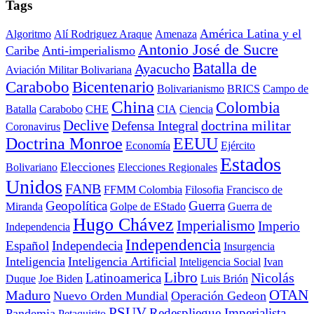
Tags
América Latina y el
Algoritmo
Alí Rodriguez Araque
Amenaza
Antonio José de Sucre
Caribe
Anti-imperialismo
Batalla de
Ayacucho
Aviación Militar Bolivariana
Carabobo
Bicentenario
Bolivarianismo
BRICS
Campo de
China
Colombia
Batalla
Carabobo
CHE
CIA
Ciencia
Declive
doctrina militar
Defensa Integral
Coronavirus
Doctrina Monroe
EEUU
Economía
Ejército
Estados
Elecciones
Bolivariano
Elecciones Regionales
Unidos
FANB
FFMM Colombia
Filosofia
Francisco de
Geopolítica
Guerra
Miranda
Golpe de EStado
Guerra de
Hugo Chávez
Imperialismo
Imperio
Independencia
Independencia
Español
Independecia
Insurgencia
Inteligencia
Inteligencia Artificial
Inteligencia Social
Ivan
Libro
Nicolás
Latinoamerica
Duque
Joe Biden
Luis Brión
OTAN
Maduro
Nuevo Orden Mundial
Operación Gedeon
PSUV
Redespliegue Imperialista
Pandemia
Petaquirito