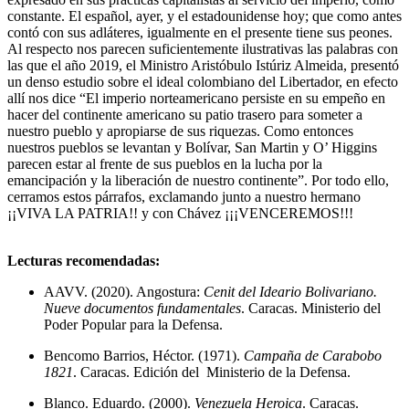
constante. El español, ayer, y el estadounidense hoy; que como antes
contó con sus adláteres, igualmente en el presente tiene sus peones.
Al respecto nos parecen suficientemente ilustrativas las palabras con
las que el año 2019, el Ministro Aristóbulo Istúriz Almeida, presentó
un denso estudio sobre el ideal colombiano del Libertador, en efecto
allí nos dice “El imperio norteamericano persiste en su empeño en
hacer del continente americano su patio trasero para someter a
nuestro pueblo y apropiarse de sus riquezas. Como entonces
nuestros pueblos se levantan y Bolívar, San Martin y O’ Higgins
parecen estar al frente de sus pueblos en la lucha por la
emancipación y la liberación de nuestro continente”. Por todo ello,
cerramos estos párrafos, exclamando junto a nuestro hermano
¡¡VIVA LA PATRIA!! y con Chávez ¡¡¡VENCEREMOS!!!
Lecturas recomendadas:
AAVV. (2020). Angostura:
Cenit del Ideario Bolivariano.
Nueve documentos fundamentales
. Caracas. Ministerio del
Poder Popular para la Defensa.
Bencomo Barrios, Héctor. (1971).
Campaña de Carabobo
1821
. Caracas. Edición del Ministerio de la Defensa.
Blanco. Eduardo. (2000).
Venezuela Heroica
. Caracas.