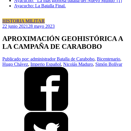
Ayacucho: “La más gloriosa batalla del Nuevo Mundo”[1]
Ayacucho: La Batalla Final.
HISTORIA MILITAR
22 junio 2021
28 mayo 2023
APROXIMACIÓN GEOHISTÓRICA A
LA CAMPAÑA DE CARABOBO
Publicado por: administrador
Batalla de Carabobo
,
Bicentenario
,
Hugo Chávez
,
Imperio Español
,
Nicolás Maduro
,
Simón Bolívar