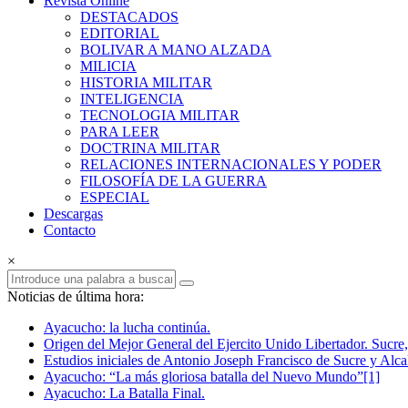
Revista Online
Armas
DESTACADOS
EDITORIAL
Revista
BOLIVAR A MANO ALZADA
Online
MILICIA
HISTORIA MILITAR
INTELIGENCIA
TECNOLOGIA MILITAR
PARA LEER
DOCTRINA MILITAR
RELACIONES INTERNACIONALES Y PODER
FILOSOFÍA DE LA GUERRA
ESPECIAL
Descargas
Contacto
×
Noticias de última hora:
Ayacucho: la lucha continúa.
Origen del Mejor General del Ejercito Unido Libertador. Sucre,
Estudios iniciales de Antonio Joseph Francisco de Sucre y Alca
Ayacucho: “La más gloriosa batalla del Nuevo Mundo”[1]
Ayacucho: La Batalla Final.