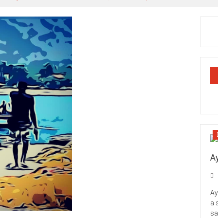
Ay
Ay
a 
sa