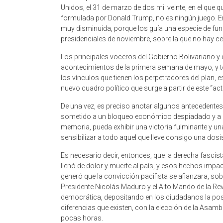
Unidos, el 31 de marzo de dos mil veinte, en el que 
formulada por Donald Trump, no es ningún juego. En 
muy disminuida, porque los guía una especie de fund
presidenciales de noviembre, sobre la que no hay c
Los principales voceros del Gobierno Bolivariano y d
acontecimientos de la primera semana de mayo, y to
los vínculos que tienen los perpetradores del plan, e
nuevo cuadro político que surge a partir de este “act
De una vez, es preciso anotar algunos antecedentes
sometido a un bloqueo económico despiadado y a l
memoria, pueda exhibir una victoria fulminante y u
sensibilizar a todo aquel que lleve consigo una dos
Es necesario decir, entonces, que la derecha fascis
llenó de dolor y muerte al país, y esos hechos impac
generó que la convicción pacifista se afianzara, sobr
Presidente Nicolás Maduro y el Alto Mando de la Rev
democrática, depositando en los ciudadanos la posibi
diferencias que existen, con la elección de la Asambl
pocas horas.