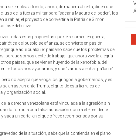
V
anca se emplea a fondo, ahora, de manera abierta, dicen que
Á
el uso de la fuerza militar para “sacar a Maduro del poder”, los
 a rabiar, el proyecto de convertir a la Patria de Simón
u fase definitiva.
 lanzar todas esas propuestas que se resumen en guerra,
patriótica del pueblo se afianza, se convierte en pasión
agregar que aquí cualquier paisano sabe que los problemas de
 porque somos gente de trabajo, que ahora vive la alegría
 otros países, que se vienen huyendo de la xenofobia, del
 entre todos nos ayudamos, y que “vamos a echar pa’lante”.
, pero no acepta que venga los gringos a gobernarnos, y es
e arrastran ante Trump, el grito de esta tierra es de
ia y organización social.
 de la derecha venezolana está vinculada a la agresión sin
cuando formula una falsa acusación contra el Presidente
, y saca un cartel en el que ofrece recompensas por su
 gravedad de la situación, sabe que la contienda en el plano