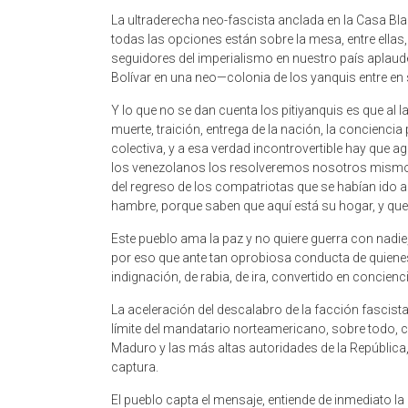
La ultraderecha neo-fascista anclada en la Casa Bl
todas las opciones están sobre la mesa, entre ellas, 
seguidores del imperialismo en nuestro país aplauden
Bolívar en una neo—colonia de los yanquis entre en s
Y lo que no se dan cuenta los pitiyanquis es que al
muerte, traición, entrega de la nación, la conciencia 
colectiva, y a esa verdad incontrovertible hay que 
los venezolanos los resolveremos nosotros mismos,
del regreso de los compatriotas que se habían ido a
hambre, porque saben que aquí está su hogar, y que
Este pueblo ama la paz y no quiere guerra con nadie
por eso que ante tan oprobiosa conducta de quienes s
indignación, de rabia, de ira, convertido en concienc
La aceleración del descalabro de la facción fascista
límite del mandatario norteamericano, sobre todo, 
Maduro y las más altas autoridades de la República
captura.
El pueblo capta el mensaje, entiende de inmediato la