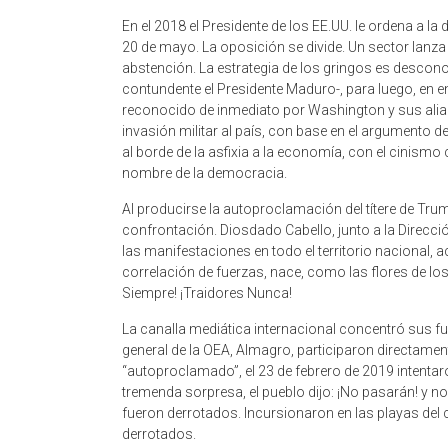
En el 2018 el Presidente de los EE.UU. le ordena a la
20 de mayo. La oposición se divide. Un sector lanz
abstención. La estrategia de los gringos es desconoc
contundente el Presidente Maduro-, para luego, en en
reconocido de inmediato por Washington y sus aliados
invasión militar al país, con base en el argumento de la
al borde de la asfixia a la economía, con el cinism
nombre de la democracia.
Al producirse la autoproclamación del títere de Tru
confrontación. Diosdado Cabello, junto a la Direcció
las manifestaciones en todo el territorio nacional, 
correlación de fuerzas, nace, como las flores de lo
Siempre! ¡Traidores Nunca!
La canalla mediática internacional concentró sus fue
general de la OEA, Almagro, participaron directament
“autoproclamado”, el 23 de febrero de 2019 intentaro
tremenda sorpresa, el pueblo dijo: ¡No pasarán! y no
fueron derrotados. Incursionaron en las playas del c
derrotados.