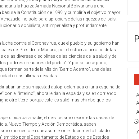
mandar a la Fuerza Armada Nacional Bolivariana a una
a basura la Constitución de 1999, y cumpliría el objetivo mayor
 Venezuela, no solo para apropiarse de las riquezas del país,
ucionario socialista, antiimperialista y profundamente
P
 lucha contra el Coronavirus, que el pueblo y su gobierno han
icales del Presidente Maduro, por el esfuerzo heroico de las
 de las diversas disciplinas de las ciencias de la salud, y del
“los poderes creadores del pueblo”. Y por si fuese poco,
 forman parte de la Misión “Barrio Adentro”, una de las
idad en las últimas décadas.
clinaban ante su majestad autoproclamada en una esquina de
 con el “interino”, ahora le dan la espalda y salen corriendo
A
ne otro títere, porque este les salió más chimbo que los
A
sapercibida para nadie, el nerviosismo recorre las casas de
S
sticia, Nuevo Tiempo y Acción Democrática, saben
l mismo momento en que asumieron el documento titulado:
” emitido por el Departamento de Estado de los Estados