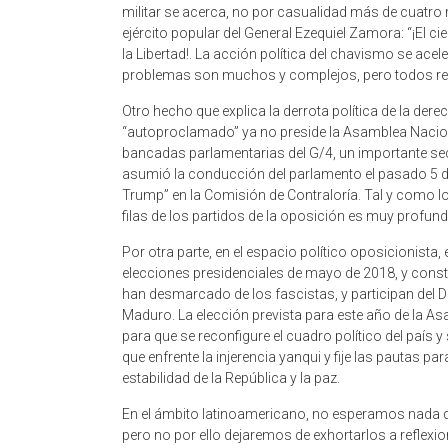
militar se acerca, no por casualidad más de cuatro m
ejército popular del General Ezequiel Zamora: “¡El 
la Libertad!. La acción política del chavismo se acel
problemas son muchos y complejos, pero todos rec
Otro hecho que explica la derrota política de la dere
“autoproclamado” ya no preside la Asamblea Nacion
bancadas parlamentarias del G/4, un importante sect
asumió la conducción del parlamento el pasado 5 de e
Trump” en la Comisión de Contraloría. Tal y como lo 
filas de los partidos de la oposición es muy profund
Por otra parte, en el espacio político oposicionista, ex
elecciones presidenciales de mayo de 2018, y consti
han desmarcado de los fascistas, y participan del 
Maduro. La elección prevista para este año de la As
para que se reconfigure el cuadro político del país
que enfrente la injerencia yanqui y fije las pautas p
estabilidad de la República y la paz.
En el ámbito latinoamericano, no esperamos nada de
pero no por ello dejaremos de exhortarlos a reflexio