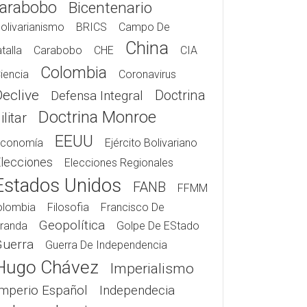
arabobo
Bicentenario
olivarianismo
BRICS
Campo De
China
talla
Carabobo
CHE
CIA
Colombia
iencia
Coronavirus
Declive
Doctrina
Defensa Integral
Doctrina Monroe
litar
EEUU
conomía
Ejército Bolivariano
lecciones
Elecciones Regionales
Estados Unidos
FANB
FFMM
olombia
Filosofia
Francisco De
Geopolítica
randa
Golpe De EStado
Guerra
Guerra De Independencia
Hugo Chávez
Imperialismo
Imperio Español
Independecia