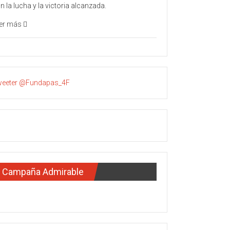
n la lucha y la victoria alcanzada.
er más
eeter @Fundapas_4F
Campaña Admirable