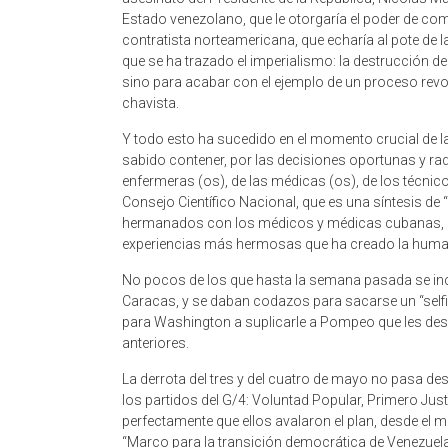
Estado venezolano, que le otorgaría el poder de co
contratista norteamericana, que echaría al pote de l
que se ha trazado el imperialismo: la destrucción de
sino para acabar con el ejemplo de un proceso revol
chavista.
Y todo esto ha sucedido en el momento crucial de la
sabido contener, por las decisiones oportunas y rad
enfermeras (os), de las médicas (os), de los técnicos
Consejo Científico Nacional, que es una síntesis de 
hermanados con los médicos y médicas cubanas, que
experiencias más hermosas que ha creado la human
No pocos de los que hasta la semana pasada se in
Caracas, y se daban codazos para sacarse un “selfie”
para Washington a suplicarle a Pompeo que les desig
anteriores.
La derrota del tres y del cuatro de mayo no pasa de
los partidos del G/4: Voluntad Popular, Primero Ju
perfectamente que ellos avalaron el plan, desde e
“Marco para la transición democrática de Venezuela