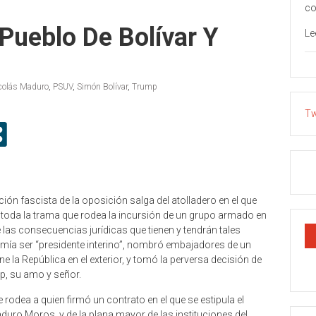
co
 Pueblo De Bolívar Y
Le
colás Maduro
,
PSUV
,
Simón Bolívar
,
Trump
Tw
ión fascista de la oposición salga del atolladero en el que
 toda la trama que rodea la incursión de un grupo armado en
 las consecuencias jurídicas que tienen y tendrán tales
umía ser “presidente interino”, nombró embajadores de un
e la República en el exterior, y tomó la perversa decisión de
p, su amo y señor.
rodea a quien firmó un contrato en el que se estipula el
duro Moros, y de la plana mayor de las instituciones del