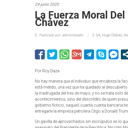
24 junio 2020
La Fuerza Moral Del
Chávez
Publicado por: administrador
G4
,
Hugo Chávez
,
Ni
Por Roy Daza
No hay manera que el individuo que encabeza la facc
está metido, una vez que ha quedado al descubierto
la madrugada del tres de mayo, y no se trata solo de
acontecimientos, sino del descrédito de quien pres
gobierno ficticio, saqueó cuanta cuenta bancaria tien
entregarle la empresa petrolera Citgo a Donald Trum
Un gavilla de aprovechados sin escrúpulos es lo que 
asesinato del Presidente de la República, Nicolás Ma