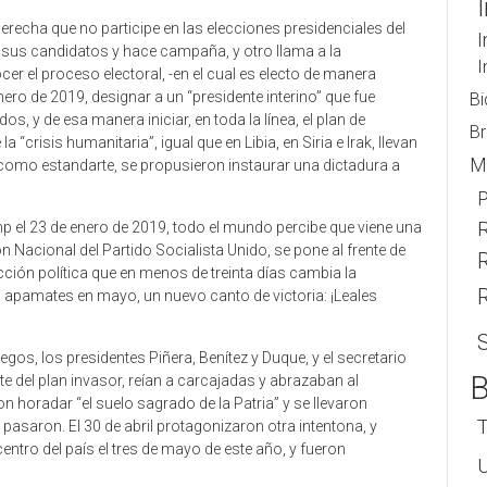
 derecha que no participe en las elecciones presidenciales del
I
a sus candidatos y hace campaña, y otro llama a la
I
er el proceso electoral, -en el cual es electo de manera
ero de 2019, designar a un “presidente interino” que fue
Bi
, y de esa manera iniciar, en toda la línea, el plan de
Br
 “crisis humanitaria”, igual que en Libia, en Siria e Irak, llevan
M
o como estandarte, se propusieron instaurar una dictadura a
R
mp el 23 de enero de 2019, todo el mundo percibe que viene una
n Nacional del Partido Socialista Unido, se pone al frente de
acción política que en menos de treinta días cambia la
s apamates en mayo, un nuevo canto de victoria: ¡Leales
gos, los presidentes Piñera, Benítez y Duque, y el secretario
B
e del plan invasor, reían a carcajadas y abrazaban al
n horadar “el suelo sagrado de la Patria” y se llevaron
 pasaron. El 30 de abril protagonizaron otra intentona, y
entro del país el tres de mayo de este año, y fueron
U