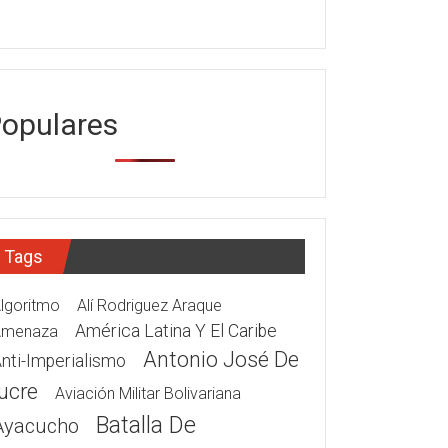
opulares
Tags
lgoritmo
Alí Rodriguez Araque
América Latina Y El Caribe
Amenaza
Antonio José De
nti-Imperialismo
ucre
Aviación Militar Bolivariana
Batalla De
Ayacucho