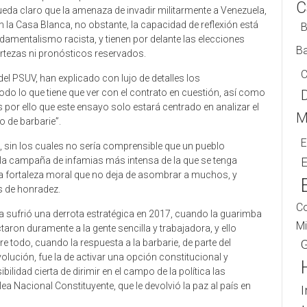
C
queda claro que la amenaza de invadir militarmente a Venezuela,
la Casa Blanca, no obstante, la capacidad de reflexión está
B
amentalismo racista, y tienen por delante las elecciones
Ba
ertezas ni pronósticos reservados.
C
el PSUV, han explicado con lujo de detalles los
do lo que tiene que ver con el contrato en cuestión, así como
s por ello que este ensayo solo estará centrado en analizar el
Mi
o de barbarie”.
E
, sin los cuales no sería comprensible que un pueblo
a campaña de infamias más intensa de la que se tenga
E
na fortaleza moral que no deja de asombrar a muchos, y
is de honradez.
C
ta sufrió una derrota estratégica en 2017, cuando la guarimba
Mi
taron duramente a la gente sencilla y trabajadora, y ello
e todo, cuando la respuesta a la barbarie, de parte del
olución, fue la de activar una opción constitucional y
lidad cierta de dirimir en el campo de la política las
ea Nacional Constituyente, que le devolvió la paz al país en