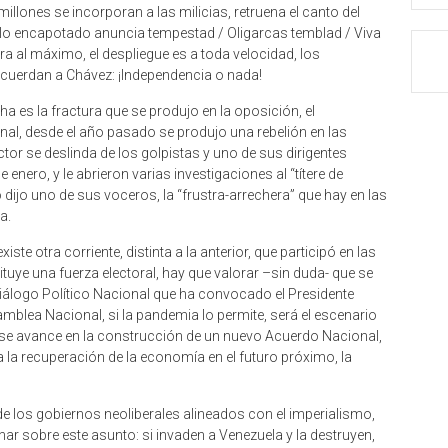
illones se incorporan a las milicias, retruena el canto del
cielo encapotado anuncia tempestad / Oligarcas temblad / Viva
era al máximo, el despliegue es a toda velocidad, los
uerdan a Chávez: ¡Independencia o nada!
cha es la fractura que se produjo en la oposición, el
al, desde el año pasado se produjo una rebelión en las
or se deslinda de los golpistas y uno de sus dirigentes
nero, y le abrieron varias investigaciones al “títere de
dijo uno de sus voceros, la “frustra-arrechera” que hay en las
a.
iste otra corriente, distinta a la anterior, que participó en las
tuye una fuerza electoral, hay que valorar –sin duda- que se
Diálogo Político Nacional que ha convocado el Presidente
amblea Nacional, si la pandemia lo permite, será el escenario
 y se avance en la construcción de un nuevo Acuerdo Nacional,
ara la recuperación de la economía en el futuro próximo, la
 los gobiernos neoliberales alineados con el imperialismo,
nar sobre este asunto: si invaden a Venezuela y la destruyen,