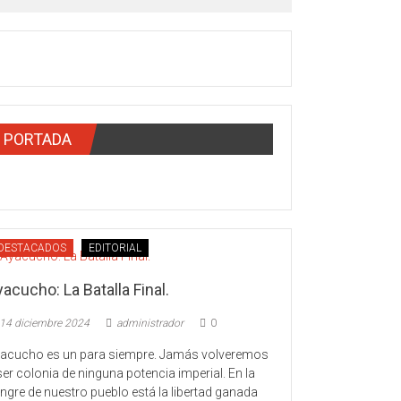
PORTADA
DESTACADOS
EDITORIAL
acucho: La Batalla Final.
14 diciembre 2024
administrador
0
acucho es un para siempre. Jamás volveremos
ser colonia de ninguna potencia imperial. En la
ngre de nuestro pueblo está la libertad ganada