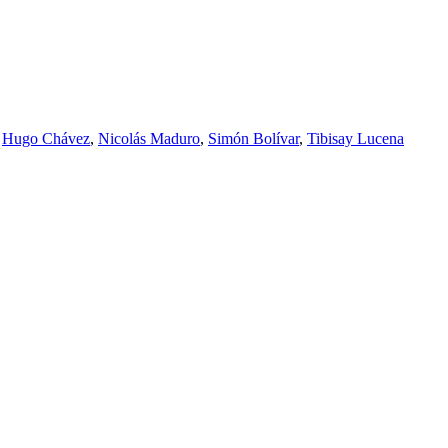
,
Hugo Chávez
,
Nicolás Maduro
,
Simón Bolívar
,
Tibisay Lucena