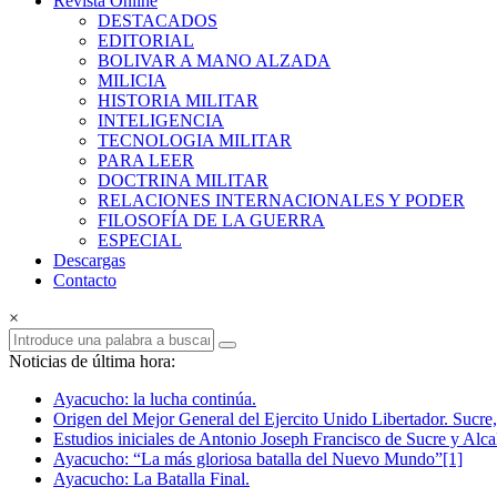
Revista Online
Armas
DESTACADOS
EDITORIAL
Revista
BOLIVAR A MANO ALZADA
Online
MILICIA
HISTORIA MILITAR
INTELIGENCIA
TECNOLOGIA MILITAR
PARA LEER
DOCTRINA MILITAR
RELACIONES INTERNACIONALES Y PODER
FILOSOFÍA DE LA GUERRA
ESPECIAL
Descargas
Contacto
×
Noticias de última hora:
Ayacucho: la lucha continúa.
Origen del Mejor General del Ejercito Unido Libertador. Sucre,
Estudios iniciales de Antonio Joseph Francisco de Sucre y Alca
Ayacucho: “La más gloriosa batalla del Nuevo Mundo”[1]
Ayacucho: La Batalla Final.