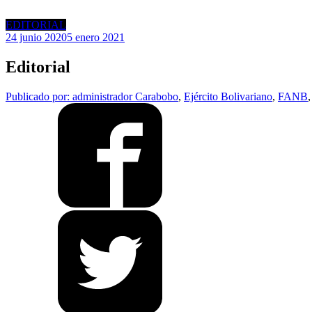
EDITORIAL
24 junio 2020
5 enero 2021
Editorial
Publicado por: administrador
Carabobo
,
Ejército Bolivariano
,
FANB