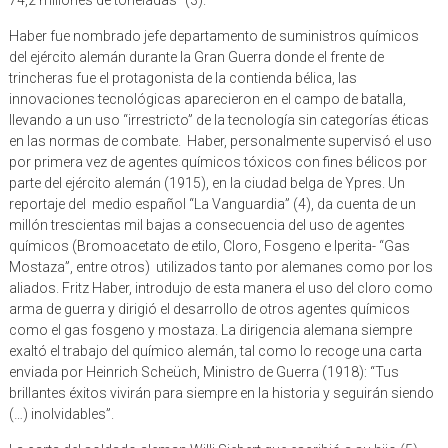
Haber fue nombrado jefe departamento de suministros químicos
del ejército alemán durante la Gran Guerra donde el frente de
trincheras fue el protagonista de la contienda bélica, las
innovaciones tecnológicas aparecieron en el campo de batalla,
llevando a un uso “irrestricto” de la tecnología sin categorías éticas
en las normas de combate. Haber, personalmente supervisó el uso
por primera vez de agentes químicos tóxicos con fines bélicos por
parte del ejército alemán (1915), en la ciudad belga de Ypres. Un
reportaje del medio español “La Vanguardia” (4), da cuenta de un
millón trescientas mil bajas a consecuencia del uso de agentes
químicos (Bromoacetato de etilo, Cloro, Fosgeno e Iperita- “Gas
Mostaza”, entre otros) utilizados tanto por alemanes como por los
aliados. Fritz Haber, introdujo de esta manera el uso del cloro como
arma de guerra y dirigió el desarrollo de otros agentes químicos
como el gas fosgeno y mostaza. La dirigencia alemana siempre
exaltó el trabajo del químico alemán, tal como lo recoge una carta
enviada por Heinrich Scheüch, Ministro de Guerra (1918): “Tus
brillantes éxitos vivirán para siempre en la historia y seguirán siendo
(…) inolvidables”.
La carta del soldado aleman Willi Siebert que escribió a su hijo (5),