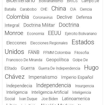
China
Batalla
Carabobo
CHE
CIA
Ciencia
Colombia
Declive
Defensa
Coronavirus
Doctrina
Doctrina Militar
Integral
Monroe
EEUU
Economía
Ejército Bolivariano
Estados
Elecciones
Elecciones Regionales
Unidos
FANB
FFMM Colombia
Filosofia
Geopolítica
Francisco De Miranda
Golpe De
Hugo
Guerra
EStado
Guerra De Independencia
Chávez
Imperialismo
Imperio Español
Independencia
Independecia
Insurgencia
Inteligencia
Inteligencia Artificial
Inteligencia
Latinoamerica
Social
Ivan Duque
Joe Biden
Libro
Nicolás Maduro
Nuevo
Luis Brión