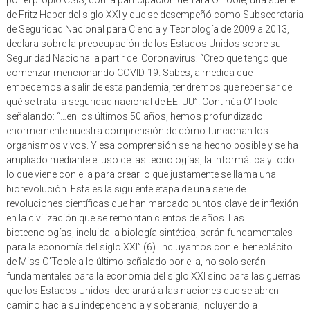
de Fritz Haber del siglo XXI y que se desempeñó como Subsecretaria
de Seguridad Nacional para Ciencia y Tecnología de 2009 a 2013,
declara sobre la preocupación de los Estados Unidos sobre su
Seguridad Nacional a partir del Coronavirus: “Creo que tengo que
comenzar mencionando COVID-19. Sabes, a medida que
empecemos a salir de esta pandemia, tendremos que repensar de
qué se trata la seguridad nacional de EE. UU”. Continúa O’Toole
señalando: “…en los últimos 50 años, hemos profundizado
enormemente nuestra comprensión de cómo funcionan los
organismos vivos. Y esa comprensión se ha hecho posible y se ha
ampliado mediante el uso de las tecnologías, la informática y todo
lo que viene con ella para crear lo que justamente se llama una
biorevolución. Esta es la siguiente etapa de una serie de
revoluciones científicas que han marcado puntos clave de inflexión
en la civilización que se remontan cientos de años. Las
biotecnologías, incluida la biología sintética, serán fundamentales
para la economía del siglo XXI” (6). Incluyamos con el beneplácito
de Miss O’Toole a lo último señalado por ella, no solo serán
fundamentales para la economía del siglo XXI sino para las guerras
que los Estados Unidos declarará a las naciones que se abren
camino hacia su independencia y soberanía, incluyendo a
Venezuela.