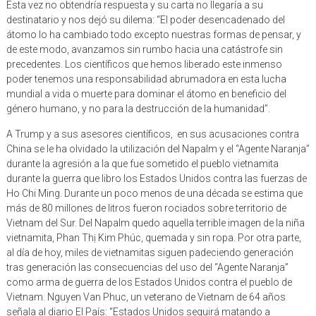
destinatario y nos dejó su dilema: “El poder desencadenado del
átomo lo ha cambiado todo excepto nuestras formas de pensar, y
de este modo, avanzamos sin rumbo hacia una catástrofe sin
precedentes. Los científicos que hemos liberado este inmenso
poder tenemos una responsabilidad abrumadora en esta lucha
mundial a vida o muerte para dominar el átomo en beneficio del
género humano, y no para la destrucción de la humanidad”.
A Trump y a sus asesores científicos, en sus acusaciones contra
China se le ha olvidado la utilización del Napalm y el “Agente Naranja”
durante la agresión a la que fue sometido el pueblo vietnamita
durante la guerra que libro los Estados Unidos contra las fuerzas de
Ho Chi Ming. Durante un poco menos de una década se estima que
más de 80 millones de litros fueron rociados sobre territorio de
Vietnam del Sur. Del Napalm quedo aquella terrible imagen de la niña
vietnamita, Phan Thị Kim Phúc, quemada y sin ropa. Por otra parte,
al día de hoy, miles de vietnamitas siguen padeciendo generación
tras generación las consecuencias del uso del “Agente Naranja”
como arma de guerra de los Estados Unidos contra el pueblo de
Vietnam. Nguyen Van Phuc, un veterano de Vietnam de 64 años
señala al diario El País: “Estados Unidos seguirá matando a
vietnamitas durante generaciones”. Aunque no hay que ir a Vietnam