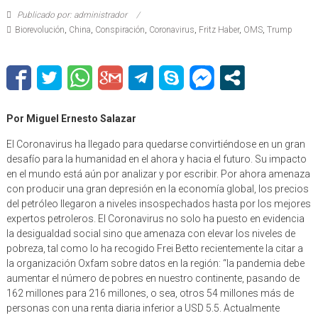
Publicado por: administrador
Biorevolución
,
China
,
Conspiración
,
Coronavirus
,
Fritz Haber
,
OMS
,
Trump
Por Miguel Ernesto Salazar
El Coronavirus ha llegado para quedarse convirtiéndose en un gran
desafío para la humanidad en el ahora y hacia el futuro. Su impacto
en el mundo está aún por analizar y por escribir. Por ahora amenaza
con producir una gran depresión en la economía global, los precios
del petróleo llegaron a niveles insospechados hasta por los mejores
expertos petroleros. El Coronavirus no solo ha puesto en evidencia
la desigualdad social sino que amenaza con elevar los niveles de
pobreza, tal como lo ha recogido Frei Betto recientemente la citar a
la organización Oxfam sobre datos en la región: “la pandemia debe
aumentar el número de pobres en nuestro continente, pasando de
162 millones para 216 millones, o sea, otros 54 millones más de
personas con una renta diaria inferior a USD 5.5. Actualmente
sobreviven en la extrema pobreza 67,5 millones. Número que podrá