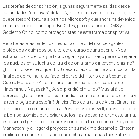
las unidades “creativas” de la CIA, incluso han vinculado al magnate
que te atesoró fortuna a partir de Microsoft y que ahora ha devenido
en una suerte de filántropo, Bill Gates, junto a la propia OMS y al
Gobierno Chino, como protagonistas de esta trama conspirativa.
Pero todas ellas parten del hecho concreto del uso de agentes
biológicos y químicos para torcer el curso de una guerra. ¿Nos
extraña que la ciencia y la tecnología hayan utilizado para doblegar a
los pueblos en su lucha contra el colonialismo e intervencionismo?
¿El mundo se enteró que EEUU desarrollaba un arma atómica con la
finalidad de inclinar a su favor el curso definitorio de la Segunda
Guerra Mundial? ¿Y no lanzaron las bombas atómicas sobre
Hiroshima y Nagasaki? ¿Se sorprendió el mundo? Más allá de
sorpresa ¿La opinión pública mundial denuncio el uso de la ciencia y
la tecnología para este fin? Un científico de la talla de Albert Einstein al
principio alentó en una carta al Presidente Roosevelt, el desarrollo de
la bomba atómica para evitar que los nazis desarrollaran esta arma,
esto sería el germen de lo que se conoció a futuro como “Proyecto
Manhattan” y al llegar el proyecto en su máximo desarrollo, Einstein
emitiría otra carta solicitando que dicha arma jamás fuese utilizada.
Esta vez no obtendría respuesta y su carta no llegaría a su