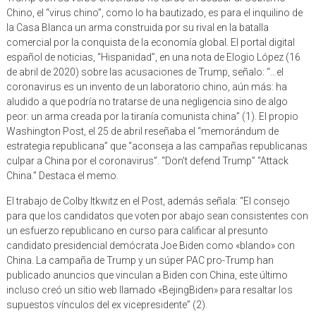
la Casa Blanca un arma construida por su rival en la batalla
comercial por la conquista de la economía global. El portal digital
español de noticias, “Hispanidad”, en una nota de Elogio López (16
de abril de 2020) sobre las acusaciones de Trump, señalo: “…el
coronavirus es un invento de un laboratorio chino, aún más: ha
aludido a que podría no tratarse de una negligencia sino de algo
peor: un arma creada por la tiranía comunista china” (1). El propio
Washington Post, el 25 de abril reseñaba el “memorándum de
estrategia republicana” que “aconseja a las campañas republicanas
culpar a China por el coronavirus”. “Don’t defend Trump” “Attack
China.” Destaca el memo.
El trabajo de Colby Itkwitz en el Post, además señala: “El consejo
para que los candidatos que voten por abajo sean consistentes con
un esfuerzo republicano en curso para calificar al presunto
candidato presidencial demócrata Joe Biden como «blando» con
China. La campaña de Trump y un súper PAC pro-Trump han
publicado anuncios que vinculan a Biden con China, este último
incluso creó un sitio web llamado «BejingBiden» para resaltar los
supuestos vínculos del ex vicepresidente” (2).
Las teorías de conspiración, algunas seguramente salidas desde