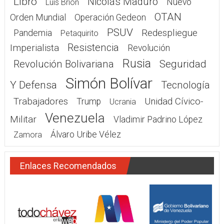
OTAN
Orden Mundial
Operación Gedeon
PSUV
Redespliegue
Pandemia
Petaquirito
Resistencia
Imperialista
Revolución
Rusia
Seguridad
Revolución Bolivariana
Simón Bolívar
Y Defensa
Tecnología
Trabajadores
Unidad Cívico-
Trump
Ucrania
Venezuela
Militar
Vladimir Padrino López
Álvaro Uribe Vélez
Zamora
Enlaces Recomendados