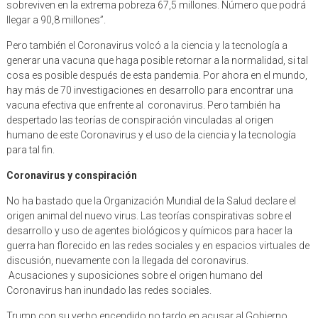
llegar a 90,8 millones”.
Pero también el Coronavirus volcó a la ciencia y la tecnología a
generar una vacuna que haga posible retornar a la normalidad, si tal
cosa es posible después de esta pandemia. Por ahora en el mundo,
hay más de 70 investigaciones en desarrollo para encontrar una
vacuna efectiva que enfrente al coronavirus. Pero también ha
despertado las teorías de conspiración vinculadas al origen
humano de este Coronavirus y el uso de la ciencia y la tecnología
para tal fin.
Coronavirus y conspiración
No ha bastado que la Organización Mundial de la Salud declare el
origen animal del nuevo virus. Las teorías conspirativas sobre el
desarrollo y uso de agentes biológicos y químicos para hacer la
guerra han florecido en las redes sociales y en espacios virtuales de
discusión, nuevamente con la llegada del coronavirus.
Acusaciones y suposiciones sobre el origen humano del
Coronavirus han inundado las redes sociales.
Trump con su verbo encendido no tardo en acusar al Gobierno
Chino, el “virus chino”, como lo ha bautizado, es para el inquilino de