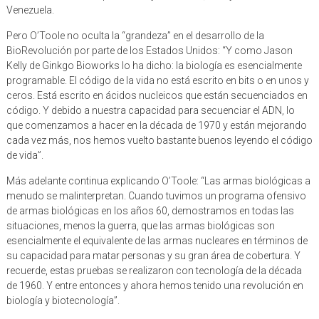
Pero O’Toole no oculta la “grandeza” en el desarrollo de la
BioRevolución por parte de los Estados Unidos: “Y como Jason
Kelly de Ginkgo Bioworks lo ha dicho: la biología es esencialmente
programable. El código de la vida no está escrito en bits o en unos y
ceros. Está escrito en ácidos nucleicos que están secuenciados en
código. Y debido a nuestra capacidad para secuenciar el ADN, lo
que comenzamos a hacer en la década de 1970 y están mejorando
cada vez más, nos hemos vuelto bastante buenos leyendo el código
de vida”.
Más adelante continua explicando O’Toole: “Las armas biológicas a
menudo se malinterpretan. Cuando tuvimos un programa ofensivo
de armas biológicas en los años 60, demostramos en todas las
situaciones, menos la guerra, que las armas biológicas son
esencialmente el equivalente de las armas nucleares en términos de
su capacidad para matar personas y su gran área de cobertura. Y
recuerde, estas pruebas se realizaron con tecnología de la década
de 1960. Y entre entonces y ahora hemos tenido una revolución en
biología y biotecnología”.
Finalmente la conferencia de Tara O’Toole termina con un claro y