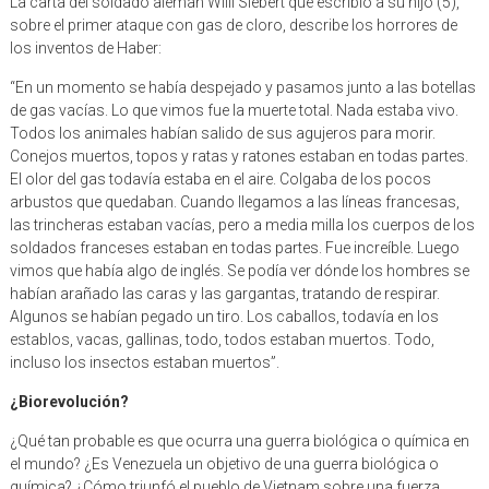
sobre el primer ataque con gas de cloro, describe los horrores de
los inventos de Haber:
“En un momento se había despejado y pasamos junto a las botellas
de gas vacías. Lo que vimos fue la muerte total. Nada estaba vivo.
Todos los animales habían salido de sus agujeros para morir.
Conejos muertos, topos y ratas y ratones estaban en todas partes.
El olor del gas todavía estaba en el aire. Colgaba de los pocos
arbustos que quedaban. Cuando llegamos a las líneas francesas,
las trincheras estaban vacías, pero a media milla los cuerpos de los
soldados franceses estaban en todas partes. Fue increíble. Luego
vimos que había algo de inglés. Se podía ver dónde los hombres se
habían arañado las caras y las gargantas, tratando de respirar.
Algunos se habían pegado un tiro. Los caballos, todavía en los
establos, vacas, gallinas, todo, todos estaban muertos. Todo,
incluso los insectos estaban muertos”.
¿Biorevolución?
¿Qué tan probable es que ocurra una guerra biológica o química en
el mundo? ¿Es Venezuela un objetivo de una guerra biológica o
química? ¿Cómo triunfó el pueblo de Vietnam sobre una fuerza
superior como los Estados Unidos a pesar del Napalm y el “Agente