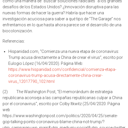
desafíos de los Estados Unidos? ¿Innovación disruptiva para las
nuevas formas de hacer la guerra? Habría que hacer una
investigación acuciosa para saber a qué tipo de “The Garage” nos
enfrentamos en lo que hasta ahora parece ser el desarrollo de una
biocolonización.
Referencias:
Hispanidad.com, “Comienza una nueva etapa de coronavirus:
Trump acusa directamente a China de crear el virus”, escrito por
Eulogio López (16/04/2020). Página Web:
https://www.hispanidad.com/confidencial/comienza-etapa-
coronavirus-trump-acusa-directamente-china-crear-
virus_12017790_102.html
(2) The Washington Post, “El memorándum de estrategia
republicana aconseja a las campañas republicanas culpar a China
por el coronavirus”, escrito por Colby Itkwitz (25/04/2020. Página
web
https://www.washingtonpost.com/politics/2020/04/25/senate-
gop-talking-points-coronavirus-blame-china-not-trump/?
utm_campaign=wp_main&utm_medium=social&utm_source=twitter