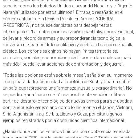
Naranja” utilizado por estos últimos? El trabajo reseñado en el
número anterior de la Revista Pueblo En Armas; “GUERRA
IRRESTRICTA”, nos puede dar pistas para despejar estas
interrogantes: “La ruptura con una visión cuantitativa, convencional,
de llevar el récord de armas y su preponderancia tecnológica, a
moverse en el campo de lo cualitativo y quebrar el campo de batalla
clásico. Los coroneles chinos no hayan límites territoriales,
culturales, sociales, económicos, científicos en los cuales un país
más débil pueda llevar acciones de confrontación y de guerra”.
“Todas las opciones están sobre la mesa”, señaló en su momento
Trump para darle continuidad a la política de Bush y Obama sobre
un país que representa una “amenaza inusual y extraordinaria”. No
se puede dejar a “cara o sello” una posible intervención militar a
partir del desarrollo tecnológico de nuevas armas para ser usadas
contra el pueblo venezolano como lo hicieron en el Japón, Vietnam,
Siria, Afganistán, Iraq, Serbia, Líbano y Gaza, por citar algunos
ejemplos registrados por la comunidad científica internacional.
¿Hacia dónde van los Estados Unidos? Una conferencia reseñada
por el propio CSIS, con la participación de Tara O’Toole, una suerte