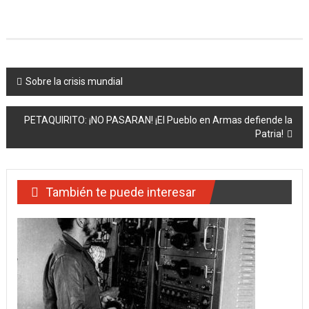
Navegación
Sobre la crisis mundial
de
PETAQUIRITO: ¡NO PASARAN! ¡El Pueblo en Armas defiende la
entradas
Patria!
También te puede interesar