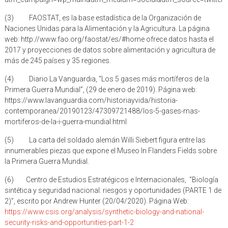
(3) FAOSTAT, es la base estadística de la Organización de
Naciones Unidas para la Alimentación y la Agricultura. La página
web: http://www.fao.org/faostat/es/#home ofrece datos hasta el
2017 y proyecciones de datos sobre alimentación y agricultura de
más de 245 países y 35 regiones.
(4) Diario La Vanguardia, “Los 5 gases más mortíferos de la
Primera Guerra Mundial”, (29 de enero de 2019). Página web:
https://www.lavanguardia.com/historiayvida/historia-
contemporanea/20190123/47309721488/los-5-gases-mas-
mortiferos-de-la-i-guerra-mundial.html
(5) La carta del soldado alemán Willi Siebert figura entre las
innumerables piezas que expone el Museo In Flanders Fields sobre
la Primera Guerra Mundial.
(6) Centro de Estudios Estratégicos e Internacionales, “Biología
sintética y seguridad nacional: riesgos y oportunidades (PARTE 1 de
2)”, escrito por Andrew Hunter (20/04/2020). Página Web:
https://www.csis.org/analysis/synthetic-biology-and-national-
security-risks-and-opportunities-part-1-2