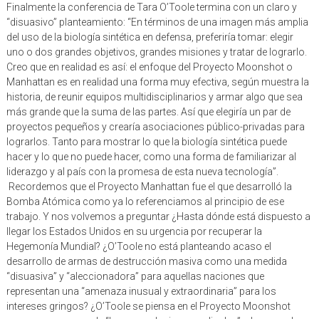
“disuasivo” planteamiento: “En términos de una imagen más amplia
del uso de la biología sintética en defensa, preferiría tomar: elegir
uno o dos grandes objetivos, grandes misiones y tratar de lograrlo.
Creo que en realidad es así: el enfoque del Proyecto Moonshot o
Manhattan es en realidad una forma muy efectiva, según muestra la
historia, de reunir equipos multidisciplinarios y armar algo que sea
más grande que la suma de las partes. Así que elegiría un par de
proyectos pequeños y crearía asociaciones público-privadas para
lograrlos. Tanto para mostrar lo que la biología sintética puede
hacer y lo que no puede hacer, como una forma de familiarizar al
liderazgo y al país con la promesa de esta nueva tecnología”.
Recordemos que el Proyecto Manhattan fue el que desarrolló la
Bomba Atómica como ya lo referenciamos al principio de ese
trabajo. Y nos volvemos a preguntar ¿Hasta dónde está dispuesto a
llegar los Estados Unidos en su urgencia por recuperar la
Hegemonía Mundial? ¿O’Toole no está planteando acaso el
desarrollo de armas de destrucción masiva como una medida
“disuasiva” y “aleccionadora” para aquellas naciones que
representan una “amenaza inusual y extraordinaria” para los
intereses gringos? ¿O’Toole se piensa en el Proyecto Moonshot
como una manera de “buscar soluciones radicales” a los grandes