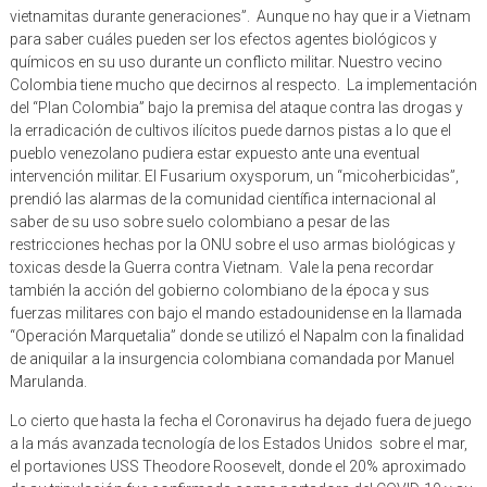
para saber cuáles pueden ser los efectos agentes biológicos y
químicos en su uso durante un conflicto militar. Nuestro vecino
Colombia tiene mucho que decirnos al respecto. La implementación
del “Plan Colombia” bajo la premisa del ataque contra las drogas y
la erradicación de cultivos ilícitos puede darnos pistas a lo que el
pueblo venezolano pudiera estar expuesto ante una eventual
intervención militar. El Fusarium oxysporum, un “micoherbicidas”,
prendió las alarmas de la comunidad científica internacional al
saber de su uso sobre suelo colombiano a pesar de las
restricciones hechas por la ONU sobre el uso armas biológicas y
toxicas desde la Guerra contra Vietnam. Vale la pena recordar
también la acción del gobierno colombiano de la época y sus
fuerzas militares con bajo el mando estadounidense en la llamada
“Operación Marquetalia” donde se utilizó el Napalm con la finalidad
de aniquilar a la insurgencia colombiana comandada por Manuel
Marulanda.
Lo cierto que hasta la fecha el Coronavirus ha dejado fuera de juego
a la más avanzada tecnología de los Estados Unidos sobre el mar,
el portaviones USS Theodore Roosevelt, donde el 20% aproximado
de su tripulación fue confirmada como portadora del COVID-19 y su