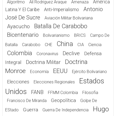
América
Algoritmo
Alí Rodriguez Araque
Amenaza
Antonio
Latina Y El Caribe
Anti-Imperialismo
José De Sucre
Aviación Militar Bolivariana
Batalla De Carabobo
Ayacucho
Bicentenario
Bolivarianismo
BRICS
Campo De
China
Batalla
Carabobo
CHE
CIA
Ciencia
Colombia
Declive
Defensa
Coronavirus
Doctrina
Doctrina Militar
Integral
Monroe
EEUU
Economía
Ejército Bolivariano
Estados
Elecciones
Elecciones Regionales
Unidos
FANB
FFMM Colombia
Filosofia
Geopolítica
Francisco De Miranda
Golpe De
Hugo
Guerra
EStado
Guerra De Independencia