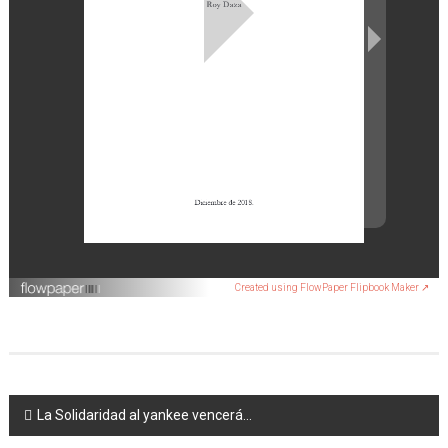
Created using FlowPaper Flipbook Maker ↗
Navegación
La Solidaridad al yankee vencerá…
de