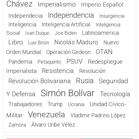
Chávez
Imperialismo
Imperio Español
Independencia
Independecia
Insurgencia
Inteligencia
Inteligencia Artificial
Inteligencia
Latinoamerica
Social
Ivan Duque
Joe Biden
Libro
Nicolás Maduro
Nuevo
Luis Brión
OTAN
Orden Mundial
Operación Gedeon
PSUV
Redespliegue
Pandemia
Petaquirito
Resistencia
Imperialista
Revolución
Rusia
Seguridad
Revolución Bolivariana
Simón Bolívar
Y Defensa
Tecnología
Trabajadores
Unidad Cívico-
Trump
Ucrania
Venezuela
Militar
Vladimir Padrino López
Álvaro Uribe Vélez
Zamora