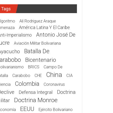
Tags
lgoritmo
Alí Rodriguez Araque
América Latina Y El Caribe
Amenaza
Antonio José De
nti-Imperialismo
ucre
Aviación Militar Bolivariana
Batalla De
Ayacucho
arabobo
Bicentenario
olivarianismo
BRICS
Campo De
China
talla
Carabobo
CHE
CIA
Colombia
iencia
Coronavirus
Declive
Doctrina
Defensa Integral
Doctrina Monroe
litar
EEUU
conomía
Ejército Bolivariano