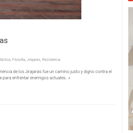
ras
táctica
,
Filosofia
,
Jirajaras
,
Resistencia
iencia de los Jirajaras fue un camino justo y digno contra el
te para enfrentar enemigos actuales…»