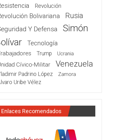
Resistencia
Revolución
Rusia
Revolución Bolivariana
Simón
Seguridad Y Defensa
olívar
Tecnología
Trabajadores
Trump
Ucrania
Venezuela
nidad Cívico-Militar
ladimir Padrino López
Zamora
lvaro Uribe Vélez
Enlaces Recomendados