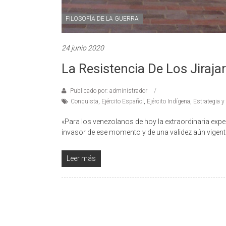
FILOSOFÍA DE LA GUERRA
24 junio 2020
La Resistencia De Los Jiraja
Publicado por: administrador
Conquista
,
Ejército Español
,
Ejército Indígena
,
Estrategia y 
«Para los venezolanos de hoy la extraordinaria exper
invasor de ese momento y de una validez aún vigen
Leer más