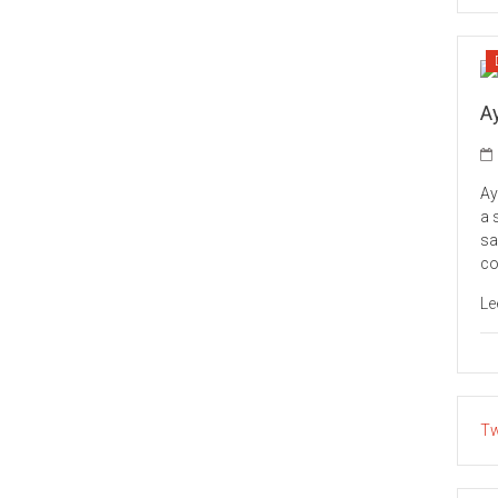
Ay
Ay
a 
sa
co
Le
Tw