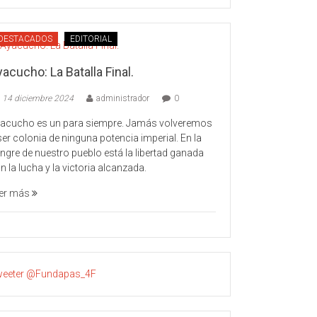
DESTACADOS
EDITORIAL
acucho: La Batalla Final.
14 diciembre 2024
administrador
0
acucho es un para siempre. Jamás volveremos
ser colonia de ninguna potencia imperial. En la
ngre de nuestro pueblo está la libertad ganada
n la lucha y la victoria alcanzada.
er más
eeter @Fundapas_4F