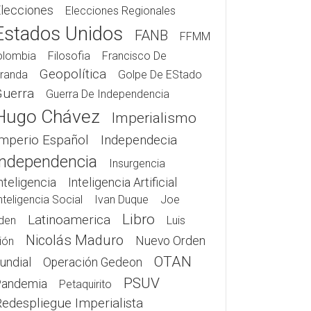
lecciones
Elecciones Regionales
Estados Unidos
FANB
FFMM
olombia
Filosofia
Francisco De
Geopolítica
randa
Golpe De EStado
Guerra
Guerra De Independencia
Hugo Chávez
Imperialismo
Imperio Español
Independecia
Independencia
Insurgencia
nteligencia
Inteligencia Artificial
nteligencia Social
Ivan Duque
Joe
Libro
Latinoamerica
den
Luis
Nicolás Maduro
Nuevo Orden
ión
OTAN
undial
Operación Gedeon
PSUV
Pandemia
Petaquirito
edespliegue Imperialista