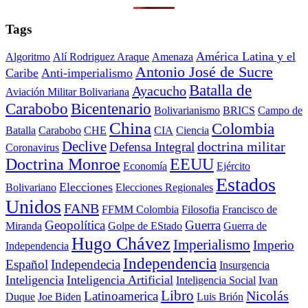
Tags
América Latina y el
Algoritmo
Alí Rodriguez Araque
Amenaza
Antonio José de Sucre
Caribe
Anti-imperialismo
Batalla de
Ayacucho
Aviación Militar Bolivariana
Carabobo
Bicentenario
Bolivarianismo
BRICS
Campo de
China
Colombia
Batalla
Carabobo
CHE
CIA
Ciencia
Declive
doctrina militar
Defensa Integral
Coronavirus
Doctrina Monroe
EEUU
Economía
Ejército
Estados
Elecciones
Bolivariano
Elecciones Regionales
Unidos
FANB
FFMM Colombia
Filosofia
Francisco de
Geopolítica
Guerra
Miranda
Golpe de EStado
Guerra de
Hugo Chávez
Imperialismo
Imperio
Independencia
Independencia
Español
Independecia
Insurgencia
Inteligencia
Inteligencia Artificial
Inteligencia Social
Ivan
Libro
Nicolás
Latinoamerica
Duque
Joe Biden
Luis Brión