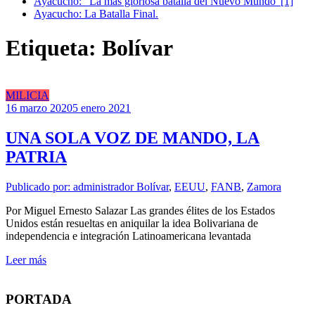
Ayacucho: “La más gloriosa batalla del Nuevo Mundo”[1]
Ayacucho: La Batalla Final.
Etiqueta: Bolívar
MILICIA
16 marzo 2020
5 enero 2021
UNA SOLA VOZ DE MANDO, LA
PATRIA
Publicado por: administrador
Bolívar
,
EEUU
,
FANB
,
Zamora
Por Miguel Ernesto Salazar Las grandes élites de los Estados
Unidos están resueltas en aniquilar la idea Bolivariana de
independencia e integración Latinoamericana levantada
Leer más
PORTADA