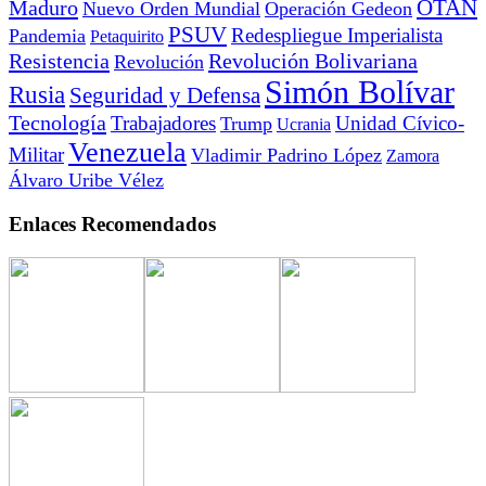
OTAN
Maduro
Nuevo Orden Mundial
Operación Gedeon
PSUV
Redespliegue Imperialista
Pandemia
Petaquirito
Resistencia
Revolución Bolivariana
Revolución
Simón Bolívar
Rusia
Seguridad y Defensa
Tecnología
Trabajadores
Unidad Cívico-
Trump
Ucrania
Venezuela
Militar
Vladimir Padrino López
Zamora
Álvaro Uribe Vélez
Enlaces Recomendados