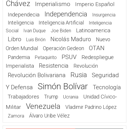
Chávez
Imperialismo
Imperio Español
Independencia
Independecia
Insurgencia
Inteligencia
Inteligencia Artificial
Inteligencia
Latinoamerica
Social
Ivan Duque
Joe Biden
Libro
Nicolás Maduro
Nuevo
Luis Brión
OTAN
Orden Mundial
Operación Gedeon
PSUV
Redespliegue
Pandemia
Petaquirito
Resistencia
Imperialista
Revolución
Rusia
Seguridad
Revolución Bolivariana
Simón Bolívar
Y Defensa
Tecnología
Trabajadores
Unidad Cívico-
Trump
Ucrania
Venezuela
Militar
Vladimir Padrino López
Álvaro Uribe Vélez
Zamora