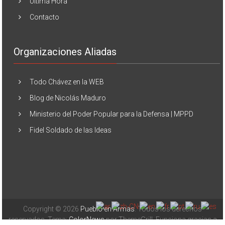
Última Hora
Contacto
Organizaciones Aliadas
Todo Chávez en la WEB
Blog de Nicolás Maduro
Ministerio del Poder Popular para la Defensa | MPPD
Fidel Soldado de las Ideas
Copyright © 2026
Pueblo en Armas
. Todos los derechos
reservados. Tema:
ColorNews
por ThemeGrill. Funciona gracias a