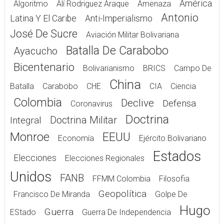
América
Algoritmo
Alí Rodriguez Araque
Amenaza
Antonio
Latina Y El Caribe
Anti-Imperialismo
José De Sucre
Aviación Militar Bolivariana
Batalla De Carabobo
Ayacucho
Bicentenario
Bolivarianismo
BRICS
Campo De
China
Batalla
Carabobo
CHE
CIA
Ciencia
Colombia
Declive
Defensa
Coronavirus
Doctrina
Doctrina Militar
Integral
Monroe
EEUU
Economía
Ejército Bolivariano
Estados
Elecciones
Elecciones Regionales
Unidos
FANB
FFMM Colombia
Filosofia
Geopolítica
Francisco De Miranda
Golpe De
Hugo
Guerra
EStado
Guerra De Independencia