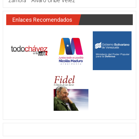
Álvaro Uribe Vélez
Zamora
Enlaces Recomendados