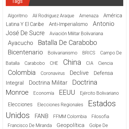
Tags
América
Algoritmo
Alí Rodriguez Araque
Amenaza
Antonio
Latina Y El Caribe
Anti-Imperialismo
José De Sucre
Aviación Militar Bolivariana
Batalla De Carabobo
Ayacucho
Bicentenario
Bolivarianismo
BRICS
Campo De
China
Batalla
Carabobo
CHE
CIA
Ciencia
Colombia
Declive
Defensa
Coronavirus
Doctrina
Doctrina Militar
Integral
Monroe
EEUU
Economía
Ejército Bolivariano
Estados
Elecciones
Elecciones Regionales
Unidos
FANB
FFMM Colombia
Filosofia
Geopolítica
Francisco De Miranda
Golpe De