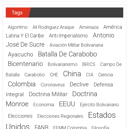
Tags
América
Algoritmo
Alí Rodriguez Araque
Amenaza
Antonio
Latina Y El Caribe
Anti-Imperialismo
José De Sucre
Aviación Militar Bolivariana
Batalla De Carabobo
Ayacucho
Bicentenario
Bolivarianismo
BRICS
Campo De
China
Batalla
Carabobo
CHE
CIA
Ciencia
Colombia
Declive
Defensa
Coronavirus
Doctrina
Doctrina Militar
Integral
Monroe
EEUU
Economía
Ejército Bolivariano
Estados
Elecciones
Elecciones Regionales
Unidos
FANB
FFMM Colombia
Filosofia