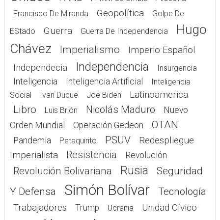
Geopolítica
Francisco De Miranda
Golpe De
Hugo
Guerra
EStado
Guerra De Independencia
Chávez
Imperialismo
Imperio Español
Independencia
Independecia
Insurgencia
Inteligencia
Inteligencia Artificial
Inteligencia
Latinoamerica
Social
Ivan Duque
Joe Biden
Libro
Nicolás Maduro
Nuevo
Luis Brión
OTAN
Orden Mundial
Operación Gedeon
PSUV
Redespliegue
Pandemia
Petaquirito
Resistencia
Imperialista
Revolución
Rusia
Seguridad
Revolución Bolivariana
Simón Bolívar
Y Defensa
Tecnología
Trabajadores
Unidad Cívico-
Trump
Ucrania