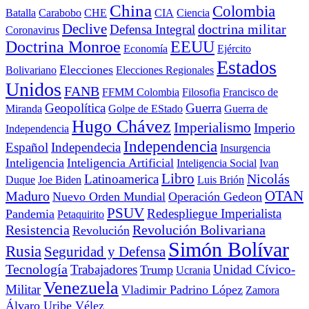
China
Colombia
Batalla
Carabobo
CHE
CIA
Ciencia
Declive
doctrina militar
Defensa Integral
Coronavirus
Doctrina Monroe
EEUU
Economía
Ejército
Estados
Elecciones
Bolivariano
Elecciones Regionales
Unidos
FANB
FFMM Colombia
Filosofia
Francisco de
Geopolítica
Guerra
Miranda
Golpe de EStado
Guerra de
Hugo Chávez
Imperialismo
Imperio
Independencia
Independencia
Español
Independecia
Insurgencia
Inteligencia
Inteligencia Artificial
Inteligencia Social
Ivan
Libro
Nicolás
Latinoamerica
Duque
Joe Biden
Luis Brión
OTAN
Maduro
Nuevo Orden Mundial
Operación Gedeon
PSUV
Redespliegue Imperialista
Pandemia
Petaquirito
Resistencia
Revolución Bolivariana
Revolución
Simón Bolívar
Rusia
Seguridad y Defensa
Tecnología
Trabajadores
Unidad Cívico-
Trump
Ucrania
Venezuela
Militar
Vladimir Padrino López
Zamora
Álvaro Uribe Vélez