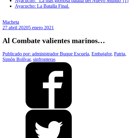
Ayacucho: “La más gloriosa batalla del Nuevo Mundo”[1]
Ayacucho: La Batalla Final.
Macheta
27 abril 2020
5 enero 2021
Al Combate valientes marinos…
Publicado por: administrador
Buque Escuela
,
Embajafor
,
Patria
,
Simón Bolívar
,
sinfronteras