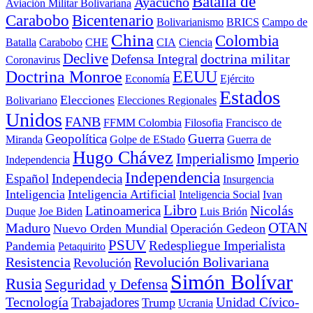
Batalla de
Ayacucho
Aviación Militar Bolivariana
Carabobo
Bicentenario
Bolivarianismo
BRICS
Campo de
China
Colombia
Batalla
Carabobo
CHE
CIA
Ciencia
Declive
doctrina militar
Defensa Integral
Coronavirus
Doctrina Monroe
EEUU
Economía
Ejército
Estados
Elecciones
Bolivariano
Elecciones Regionales
Unidos
FANB
FFMM Colombia
Filosofia
Francisco de
Geopolítica
Guerra
Miranda
Golpe de EStado
Guerra de
Hugo Chávez
Imperialismo
Imperio
Independencia
Independencia
Español
Independecia
Insurgencia
Inteligencia
Inteligencia Artificial
Inteligencia Social
Ivan
Libro
Nicolás
Latinoamerica
Duque
Joe Biden
Luis Brión
OTAN
Maduro
Nuevo Orden Mundial
Operación Gedeon
PSUV
Redespliegue Imperialista
Pandemia
Petaquirito
Resistencia
Revolución Bolivariana
Revolución
Simón Bolívar
Rusia
Seguridad y Defensa
Tecnología
Trabajadores
Unidad Cívico-
Trump
Ucrania