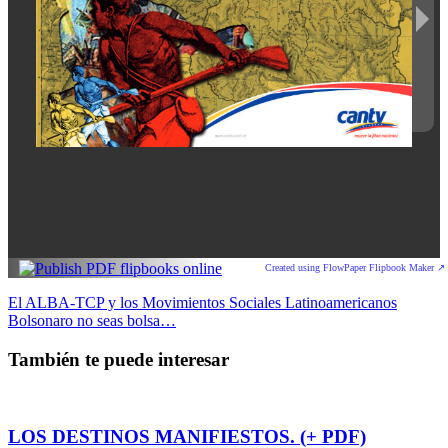
Created using FlowPaper Flipbook Maker ↗
Navegación
El ALBA-TCP y los Movimientos Sociales Latinoamericanos
Bolsonaro no seas bolsa…
de
entradas
También te puede interesar
LOS DESTINOS MANIFIESTOS. (+ PDF)