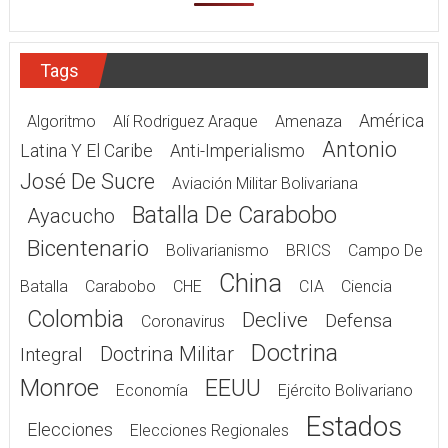
Tags
América
Algoritmo
Alí Rodriguez Araque
Amenaza
Antonio
Latina Y El Caribe
Anti-Imperialismo
José De Sucre
Aviación Militar Bolivariana
Batalla De Carabobo
Ayacucho
Bicentenario
Bolivarianismo
BRICS
Campo De
China
Batalla
Carabobo
CHE
CIA
Ciencia
Colombia
Declive
Defensa
Coronavirus
Doctrina
Doctrina Militar
Integral
Monroe
EEUU
Economía
Ejército Bolivariano
Estados
Elecciones
Elecciones Regionales