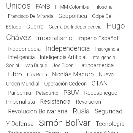
Unidos
FANB
FFMM Colombia
Filosofia
Geopolítica
Francisco De Miranda
Golpe De
Hugo
Guerra
EStado
Guerra De Independencia
Chávez
Imperialismo
Imperio Español
Independencia
Independecia
Insurgencia
Inteligencia
Inteligencia Artificial
Inteligencia
Latinoamerica
Social
Ivan Duque
Joe Biden
Libro
Nicolás Maduro
Nuevo
Luis Brión
OTAN
Orden Mundial
Operación Gedeon
PSUV
Redespliegue
Pandemia
Petaquirito
Resistencia
Imperialista
Revolución
Rusia
Seguridad
Revolución Bolivariana
Simón Bolívar
Y Defensa
Tecnología