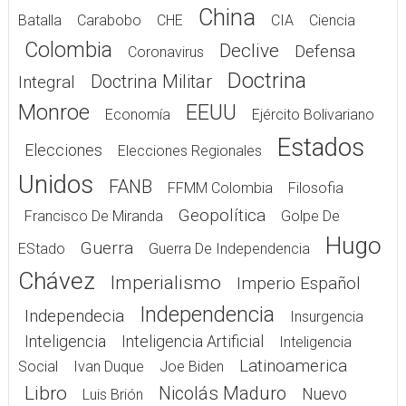
China
Batalla
Carabobo
CHE
CIA
Ciencia
Colombia
Declive
Defensa
Coronavirus
Doctrina
Doctrina Militar
Integral
Monroe
EEUU
Economía
Ejército Bolivariano
Estados
Elecciones
Elecciones Regionales
Unidos
FANB
FFMM Colombia
Filosofia
Geopolítica
Francisco De Miranda
Golpe De
Hugo
Guerra
EStado
Guerra De Independencia
Chávez
Imperialismo
Imperio Español
Independencia
Independecia
Insurgencia
Inteligencia
Inteligencia Artificial
Inteligencia
Latinoamerica
Social
Ivan Duque
Joe Biden
Libro
Nicolás Maduro
Nuevo
Luis Brión