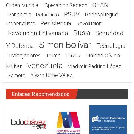
OTAN
Orden Mundial
Operación Gedeon
PSUV
Redespliegue
Pandemia
Petaquirito
Resistencia
Imperialista
Revolución
Rusia
Seguridad
Revolución Bolivariana
Simón Bolívar
Y Defensa
Tecnología
Trabajadores
Unidad Cívico-
Trump
Ucrania
Venezuela
Militar
Vladimir Padrino López
Álvaro Uribe Vélez
Zamora
Enlaces Recomendados